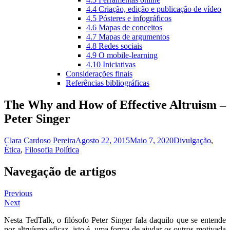
4.4 Criação, edição e publicação de vídeo
4.5 Pósteres e infográficos
4.6 Mapas de conceitos
4.7 Mapas de argumentos
4.8 Redes sociais
4.9 O mobile-learning
4.10 Iniciativas
Considerações finais
Referências bibliográficas
The Why and How of Effective Altruism –
Peter Singer
Clara Cardoso Pereira
Agosto 22, 2015
Maio 7, 2020
Divulgação
,
Ética
,
Filosofia Política
Navegação de artigos
Previous
Next
Nesta TedTalk, o filósofo Peter Singer fala daquilo que se entende
por altruísmo eficaz, isto é, uma forma de ajudar os outros motivada