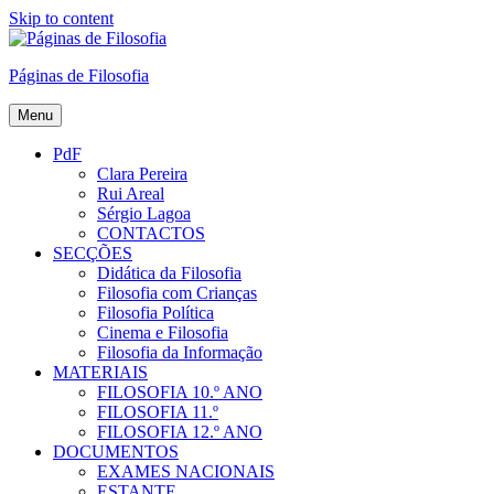
Skip to content
Páginas de Filosofia
Menu
PdF
Clara Pereira
Rui Areal
Sérgio Lagoa
CONTACTOS
SECÇÕES
Didática da Filosofia
Filosofia com Crianças
Filosofia Política
Cinema e Filosofia
Filosofia da Informação
MATERIAIS
FILOSOFIA 10.º ANO
FILOSOFIA 11.º
FILOSOFIA 12.º ANO
DOCUMENTOS
EXAMES NACIONAIS
ESTANTE