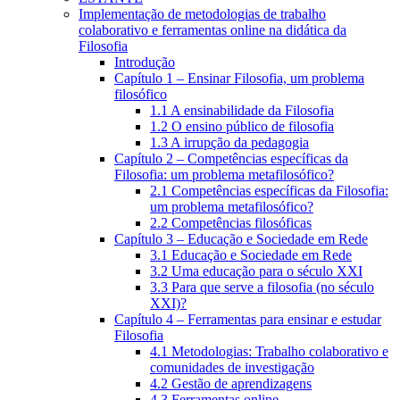
Implementação de metodologias de trabalho
colaborativo e ferramentas online na didática da
Filosofia
Introdução
Capítulo 1 – Ensinar Filosofia, um problema
filosófico
1.1 A ensinabilidade da Filosofia
1.2 O ensino público de filosofia
1.3 A irrupção da pedagogia
Capítulo 2 – Competências específicas da
Filosofia: um problema metafilosófico?
2.1 Competências específicas da Filosofia:
um problema metafilosófico?
2.2 Competências filosóficas
Capítulo 3 – Educação e Sociedade em Rede
3.1 Educação e Sociedade em Rede
3.2 Uma educação para o século XXI
3.3 Para que serve a filosofia (no século
XXI)?
Capítulo 4 – Ferramentas para ensinar e estudar
Filosofia
4.1 Metodologias: Trabalho colaborativo e
comunidades de investigação
4.2 Gestão de aprendizagens
4.3 Ferramentas online