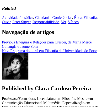
Related
Actividade filosófica
,
Cidadania
,
Conferências
,
Ética
,
Filosofia
,
Ouvir
,
Peter Singer
,
Responsabilidade
,
Ver
,
Vídeos
Navegação de artigos
Previous
Energias e Relações para Crescer, de Maria Mercè
Conangla e Jaume Soler
Next
Programa doutoral em Filosofia da Universidade do Porto
Published by
Clara Cardoso Pereira
Professora/Formadora. Licenciatura em Filosofia. Mestre em
Comunicação Educacional Multimédia. Especialização em