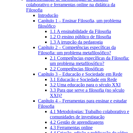
colaborativo e ferramentas online na didática da
Filosofia
Introdução
Capítulo 1 – Ensinar Filosofia, um problema
filosófico
1.1 A ensinabilidade da Filosofia
1.2 O ensino público de filosofia
1.3 A irrupção da pedagogia
Capítulo 2 – Competências específicas da
Filosofia: um problema metafilosófico?
2.1 Competências específicas da Filosofia:
um problema metafilosófico?
2.2 Competências filosóficas
Capítulo 3 – Educação e Sociedade em Rede
3.1 Educação e Sociedade em Rede
3.2 Uma educação para o século XXI
3.3 Para que serve a filosofia (no século
XXI)?
Capítulo 4 – Ferramentas para ensinar e estudar
Filosofia
4.1 Metodologias: Trabalho colaborativo e
comunidades de investigação
4.2 Gestão de aprendizagens
4.3 Ferramentas online
4.4 Criação, edição e publicação de vídeo