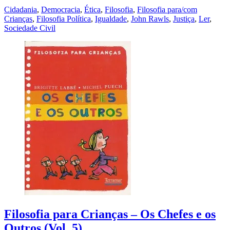
Cidadania
,
Democracia
,
Ética
,
Filosofia
,
Filosofia para/com
Crianças
,
Filosofia Política
,
Igualdade
,
John Rawls
,
Justiça
,
Ler
,
Sociedade Civil
Filosofia para Crianças – Os Chefes e os
Outros (Vol. 5)