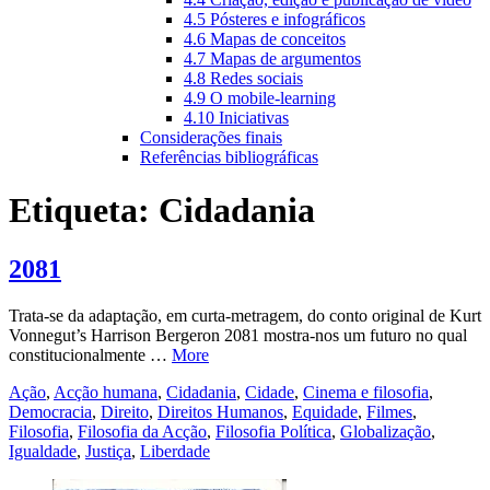
4.5 Pósteres e infográficos
4.6 Mapas de conceitos
4.7 Mapas de argumentos
4.8 Redes sociais
4.9 O mobile-learning
4.10 Iniciativas
Considerações finais
Referências bibliográficas
Etiqueta:
Cidadania
2081
Trata-se da adaptação, em curta-metragem, do conto original de Kurt
Vonnegut’s Harrison Bergeron 2081 mostra-nos um futuro no qual
constitucionalmente …
More
Ação
,
Acção humana
,
Cidadania
,
Cidade
,
Cinema e filosofia
,
Democracia
,
Direito
,
Direitos Humanos
,
Equidade
,
Filmes
,
Filosofia
,
Filosofia da Acção
,
Filosofia Política
,
Globalização
,
Igualdade
,
Justiça
,
Liberdade