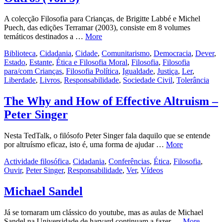
A colecção Filosofia para Crianças, de Brigitte Labbé e Michel
Puech, das edições Terramar (2003), consiste em 8 volumes
temáticos destinados a …
More
Biblioteca
,
Cidadania
,
Cidade
,
Comunitarismo
,
Democracia
,
Dever
,
Estado
,
Estante
,
Ética e Filosofia Moral
,
Filosofia
,
Filosofia
para/com Crianças
,
Filosofia Política
,
Igualdade
,
Justiça
,
Ler
,
Liberdade
,
Livros
,
Responsabilidade
,
Sociedade Civil
,
Tolerância
The Why and How of Effective Altruism –
Peter Singer
Nesta TedTalk, o filósofo Peter Singer fala daquilo que se entende
por altruísmo eficaz, isto é, uma forma de ajudar …
More
Actividade filosófica
,
Cidadania
,
Conferências
,
Ética
,
Filosofia
,
Ouvir
,
Peter Singer
,
Responsabilidade
,
Ver
,
Vídeos
Michael Sandel
Já se tornaram um clássico do youtube, mas as aulas de Michael
Sandel na Universidade de harvard continuam a fazer …
More