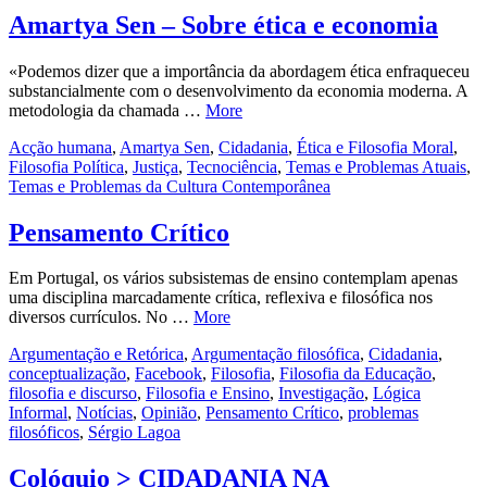
Amartya Sen – Sobre ética e economia
«Podemos dizer que a importância da abordagem ética enfraqueceu
substancialmente com o desenvolvimento da economia moderna. A
metodologia da chamada …
More
Acção humana
,
Amartya Sen
,
Cidadania
,
Ética e Filosofia Moral
,
Filosofia Política
,
Justiça
,
Tecnociência
,
Temas e Problemas Atuais
,
Temas e Problemas da Cultura Contemporânea
Pensamento Crítico
Em Portugal, os vários subsistemas de ensino contemplam apenas
uma disciplina marcadamente crítica, reflexiva e filosófica nos
diversos currículos. No …
More
Argumentação e Retórica
,
Argumentação filosófica
,
Cidadania
,
conceptualização
,
Facebook
,
Filosofia
,
Filosofia da Educação
,
filosofia e discurso
,
Filosofia e Ensino
,
Investigação
,
Lógica
Informal
,
Notícias
,
Opinião
,
Pensamento Crítico
,
problemas
filosóficos
,
Sérgio Lagoa
Colóquio > CIDADANIA NA