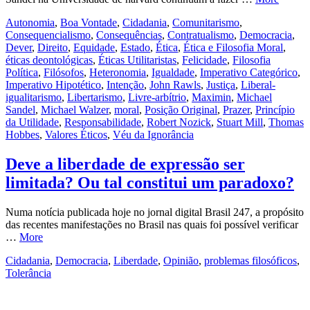
Autonomia
,
Boa Vontade
,
Cidadania
,
Comunitarismo
,
Consequencialismo
,
Consequências
,
Contratualismo
,
Democracia
,
Dever
,
Direito
,
Equidade
,
Estado
,
Ética
,
Ética e Filosofia Moral
,
éticas deontológicas
,
Éticas Utilitaristas
,
Felicidade
,
Filosofia
Política
,
Filósofos
,
Heteronomia
,
Igualdade
,
Imperativo Categórico
,
Imperativo Hipotético
,
Intenção
,
John Rawls
,
Justiça
,
Liberal-
igualitarismo
,
Libertarismo
,
Livre-arbítrio
,
Maximin
,
Michael
Sandel
,
Michael Walzer
,
moral
,
Posição Original
,
Prazer
,
Princípio
da Utilidade
,
Responsabilidade
,
Robert Nozick
,
Stuart Mill
,
Thomas
Hobbes
,
Valores Éticos
,
Véu da Ignorância
Deve a liberdade de expressão ser
limitada? Ou tal constitui um paradoxo?
Numa notícia publicada hoje no jornal digital Brasil 247, a propósito
das recentes manifestações no Brasil nas quais foi possível verificar
…
More
Cidadania
,
Democracia
,
Liberdade
,
Opinião
,
problemas filosóficos
,
Tolerância