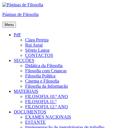
Skip
to
Páginas de Filosofia
content
Menu
PdF
Clara Pereira
Rui Areal
Sérgio Lagoa
CONTACTOS
SECÇÕES
Didática da Filosofia
Filosofia com Crianças
Filosofia Política
Cinema e Filosofia
Filosofia da Informação
MATERIAIS
FILOSOFIA 10.º ANO
FILOSOFIA 11.º
FILOSOFIA 12.º ANO
DOCUMENTOS
EXAMES NACIONAIS
ESTANTE
Implementação de metodologias de trabalho