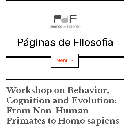
Skip
to
content
Páginas de Filosofia
Menu
expan
PdF
child
Workshop on Behavior,
menu
Cognition and Evolution:
expan
SECÇÕES
child
menu
From Non-Human
expan
MATERIAIS
child
menu
Primates to Homo sapiens
expan
DOCUMENTOS
child