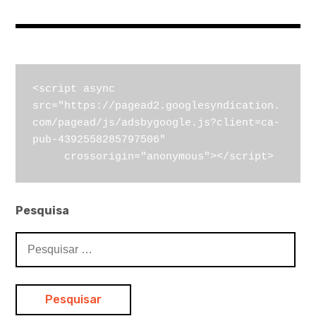
<script async 
src="https://pagead2.googlesyndication.
com/pagead/js/adsbygoogle.js?client=ca-
pub-4392558285797506"

     crossorigin="anonymous"></script>
Pesquisa
Pesquisar
por: