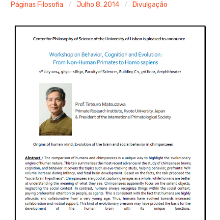
menu
Páginas Filosofia
Julho 8, 2014
Divulgação
expan
child
menu
expan
child
menu
expan
child
menu
expan
child
menu