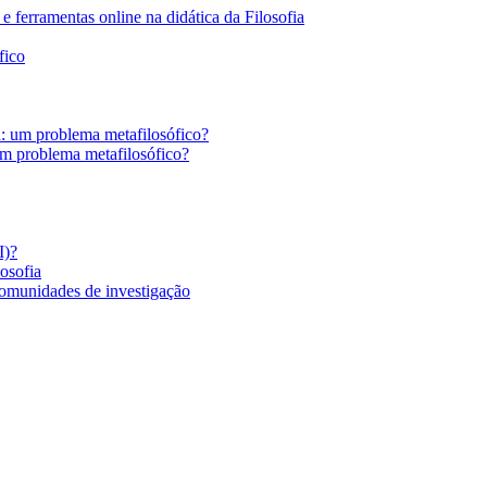
 ferramentas online na didática da Filosofia
fico
a: um problema metafilosófico?
um problema metafilosófico?
I)?
losofia
comunidades de investigação