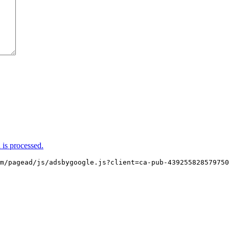
is processed.
m/pagead/js/adsbygoogle.js?client=ca-pub-439255828579750