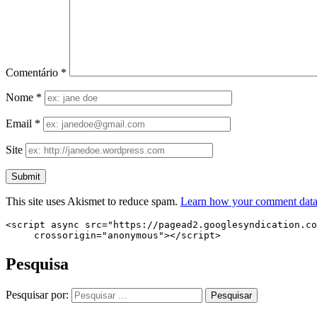
Comentário
*
Nome
*
Email
*
Site
This site uses Akismet to reduce spam.
Learn how your comment data 
<script async src="https://pagead2.googlesyndication.co
     crossorigin="anonymous"></script>
Pesquisa
Pesquisar por: