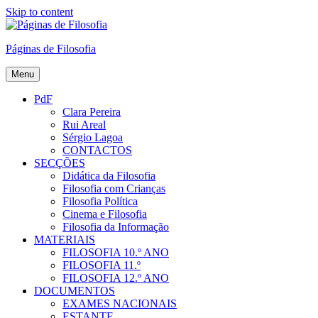
Skip to content
Páginas de Filosofia
Menu
PdF
Clara Pereira
Rui Areal
Sérgio Lagoa
CONTACTOS
SECÇÕES
Didática da Filosofia
Filosofia com Crianças
Filosofia Política
Cinema e Filosofia
Filosofia da Informação
MATERIAIS
FILOSOFIA 10.º ANO
FILOSOFIA 11.º
FILOSOFIA 12.º ANO
DOCUMENTOS
EXAMES NACIONAIS
ESTANTE