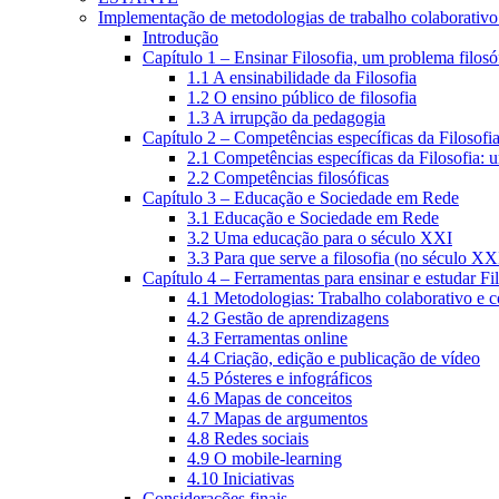
Implementação de metodologias de trabalho colaborativo e
Introdução
Capítulo 1 – Ensinar Filosofia, um problema filosó
1.1 A ensinabilidade da Filosofia
1.2 O ensino público de filosofia
1.3 A irrupção da pedagogia
Capítulo 2 – Competências específicas da Filosofi
2.1 Competências específicas da Filosofia: 
2.2 Competências filosóficas
Capítulo 3 – Educação e Sociedade em Rede
3.1 Educação e Sociedade em Rede
3.2 Uma educação para o século XXI
3.3 Para que serve a filosofia (no século XX
Capítulo 4 – Ferramentas para ensinar e estudar Fi
4.1 Metodologias: Trabalho colaborativo e 
4.2 Gestão de aprendizagens
4.3 Ferramentas online
4.4 Criação, edição e publicação de vídeo
4.5 Pósteres e infográficos
4.6 Mapas de conceitos
4.7 Mapas de argumentos
4.8 Redes sociais
4.9 O mobile-learning
4.10 Iniciativas
Considerações finais