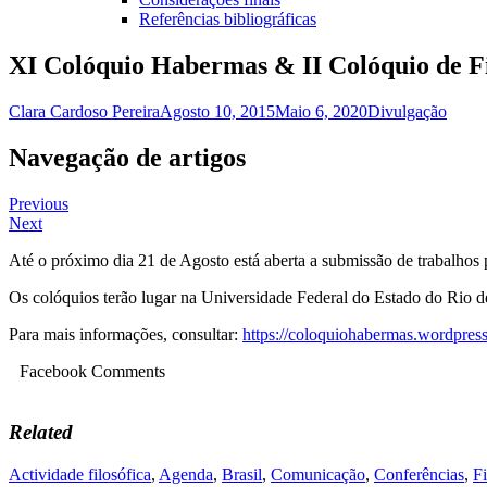
Referências bibliográficas
XI Colóquio Habermas & II Colóquio de Fi
Clara Cardoso Pereira
Agosto 10, 2015
Maio 6, 2020
Divulgação
Navegação de artigos
Previous
Next
Até o próximo dia 21 de Agosto está aberta a submissão de trabalhos
Os colóquios terão lugar na Universidade Federal do Estado do Rio d
Para mais informações, consultar:
https://coloquiohabermas.wordpres
Facebook Comments
Related
Actividade filosófica
,
Agenda
,
Brasil
,
Comunicação
,
Conferências
,
Fi