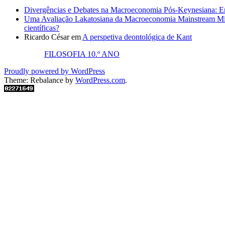
Divergências e Debates na Macroeconomia Pós-Keynesiana: En
Uma Avaliação Lakatosiana da Macroeconomia Mainstream Mic
científicas?
Ricardo César
em
A perspetiva deontológica de Kant
FILOSOFIA 10.º ANO
Proudly powered by WordPress
Theme: Rebalance by
WordPress.com
.