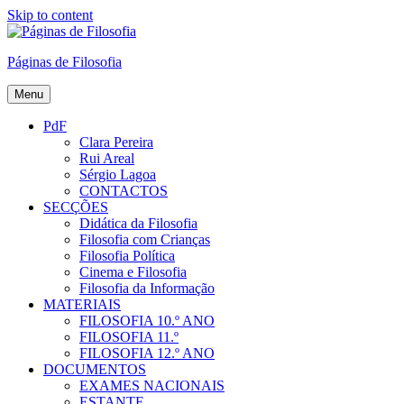
Skip to content
Páginas de Filosofia
Menu
PdF
Clara Pereira
Rui Areal
Sérgio Lagoa
CONTACTOS
SECÇÕES
Didática da Filosofia
Filosofia com Crianças
Filosofia Política
Cinema e Filosofia
Filosofia da Informação
MATERIAIS
FILOSOFIA 10.º ANO
FILOSOFIA 11.º
FILOSOFIA 12.º ANO
DOCUMENTOS
EXAMES NACIONAIS
ESTANTE