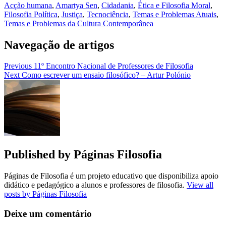
Acção humana
,
Amartya Sen
,
Cidadania
,
Ética e Filosofia Moral
,
Filosofia Política
,
Justiça
,
Tecnociência
,
Temas e Problemas Atuais
,
Temas e Problemas da Cultura Contemporânea
Navegação de artigos
Previous
11º Encontro Nacional de Professores de Filosofia
Next
Como escrever um ensaio filosófico? – Artur Polónio
Published by
Páginas Filosofia
Páginas de Filosofia é um projeto educativo que disponibiliza apoio
didático e pedagógico a alunos e professores de filosofia.
View all
posts by Páginas Filosofia
Deixe um comentário