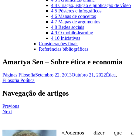
4.4 Criação, edição e publicação de vídeo
4.5 Pósteres e infográficos
4.6 Mapas de conceitos
4.7 Mapas de argumentos
4.8 Redes sociais
4.9 O mobile-learning
4.10 Iniciativas
Considerações finais
Referências bibliográficas
Amartya Sen – Sobre ética e economia
Páginas Filosofia
Setembro 22, 2013
Outubro 21, 2022
Ética
,
Filosofia Política
Navegação de artigos
Previous
Next
«Podemos dizer que a