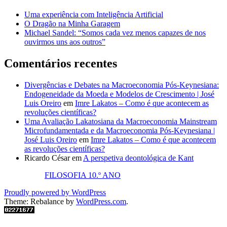
Uma experiência com Inteligência Artificial
O Dragão na Minha Garagem
Michael Sandel: “Somos cada vez menos capazes de nos
ouvirmos uns aos outros”
Comentários recentes
Divergências e Debates na Macroeconomia Pós-Keynesiana:
Endogeneidade da Moeda e Modelos de Crescimento | José
Luis Oreiro
em
Imre Lakatos – Como é que acontecem as
revoluções científicas?
Uma Avaliação Lakatosiana da Macroeconomia Mainstream
Microfundamentada e da Macroeconomia Pós-Keynesiana |
José Luis Oreiro
em
Imre Lakatos – Como é que acontecem
as revoluções científicas?
Ricardo César
em
A perspetiva deontológica de Kant
FILOSOFIA 10.º ANO
Proudly powered by WordPress
Theme: Rebalance by
WordPress.com
.