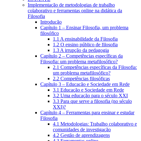
Implementação de metodologias de trabalho
colaborativo e ferramentas online na didática da
Filosofia
Introdução
Capítulo 1 – Ensinar Filosofia, um problema
filosófico
1.1 A ensinabilidade da Filosofia
1.2 O ensino público de filosofia
1.3 A irrupção da pedagogia
Capítulo 2 – Competências específicas da
Filosofia: um problema metafilosófico?
2.1 Competências específicas da Filosofia:
um problema metafilosófico?
2.2 Competências filosóficas
Capítulo 3 – Educação e Sociedade em Rede
3.1 Educação e Sociedade em Rede
3.2 Uma educação para o século XXI
3.3 Para que serve a filosofia (no século
XXI)?
Capítulo 4 – Ferramentas para ensinar e estudar
Filosofia
4.1 Metodologias: Trabalho colaborativo e
comunidades de investigação
4.2 Gestão de aprendizagens
4.3 Ferramentas online