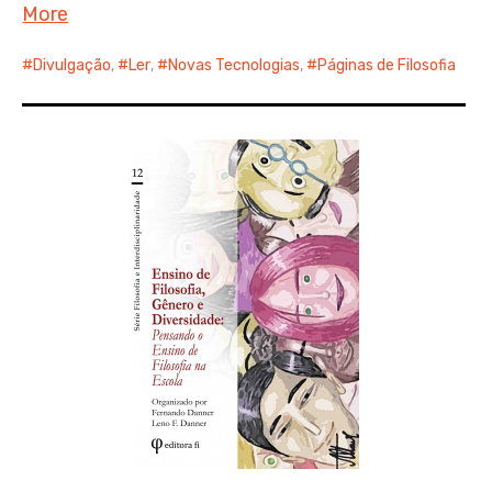
More
Divulgação
,
Ler
,
Novas Tecnologias
,
Páginas de Filosofia