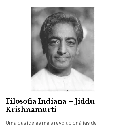
expan
child
menu
Filosofia Indiana – Jiddu
Krishnamurti
Uma das ideias mais revolucionárias de