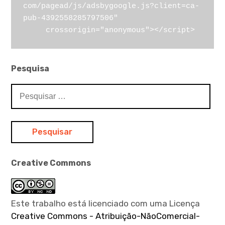
com/pagead/js/adsbygoogle.js?client=ca-
pub-4392558285797506"

     crossorigin="anonymous"></script>
Pesquisa
Pesquisar
por:
Creative Commons
Este trabalho está licenciado com uma Licença
Creative Commons - Atribuição-NãoComercial-