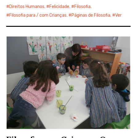
Direitos Humanos
,
Felicidade
,
Filosofia
,
Filosofia para / com Crianças
,
Páginas de Filosofia
,
Ver