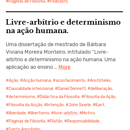
Páginas de Filosofia
,
Podcasts
Livre-arbítrio e determinismo
na ação humana.
Uma dissertação de mestrado de Bárbara
Viviana Moreira Monteiro, intitulado “Livre-
arbítrio e determinismo na ação humana. Uma
aplicação ao ensino …
More
Ação
,
Acção humana
,
acontecimento
,
Aristóteles
,
Causalidade intencional
,
Daniel Dennett
,
deliberação
,
determinismo
,
Didáctica da Filosofia
,
Filosofia da Ação
,
Filosofia da Acção
,
Intenção
,
John Searle
,
Kant
,
liberdade
,
libertismo
,
livre-arbítrio
,
Motivo
,
Páginas de Filosofia
,
Platão
,
Responsabilidade
,
Santo Agostinho