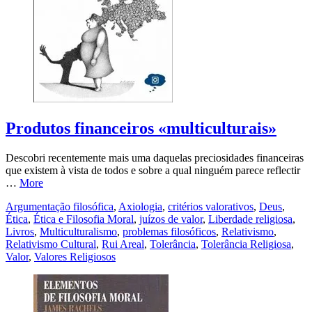
Produtos financeiros «multiculturais»
Descobri recentemente mais uma daquelas preciosidades financeiras
que existem à vista de todos e sobre a qual ninguém parece reflectir
…
More
Argumentação filosófica
,
Axiologia
,
critérios valorativos
,
Deus
,
Ética
,
Ética e Filosofia Moral
,
juízos de valor
,
Liberdade religiosa
,
Livros
,
Multiculturalismo
,
problemas filosóficos
,
Relativismo
,
Relativismo Cultural
,
Rui Areal
,
Tolerância
,
Tolerância Religiosa
,
Valor
,
Valores Religiosos