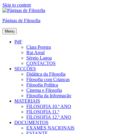
Skip to content
Páginas de Filosofia
Menu
PdF
Clara Pereira
Rui Areal
Sérgio Lagoa
CONTACTOS
SECÇÕES
Didática da Filosofia
Filosofia com Crianças
Filosofia Política
Cinema e Filosofia
Filosofia da Informação
MATERIAIS
FILOSOFIA 10.º ANO
FILOSOFIA 11.º
FILOSOFIA 12.º ANO
DOCUMENTOS
EXAMES NACIONAIS
ESTANTE