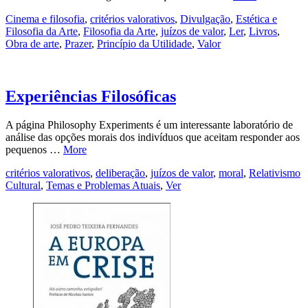
Cinema e filosofia
,
critérios valorativos
,
Divulgação
,
Estética e
Filosofia da Arte
,
Filosofia da Arte
,
juízos de valor
,
Ler
,
Livros
,
Obra de arte
,
Prazer
,
Princípio da Utilidade
,
Valor
Experiências Filosóficas
A página Philosophy Experiments é um interessante laboratório de
análise das opções morais dos indivíduos que aceitam responder aos
pequenos …
More
critérios valorativos
,
deliberação
,
juízos de valor
,
moral
,
Relativismo
Cultural
,
Temas e Problemas Atuais
,
Ver