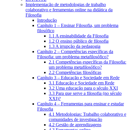
Implementação de metodologias de trabalho
colaborativo e ferramentas online na didática da
Filosofia
Introdução
Capítulo 1 – Ensinar Filosofia, um problema
filosófico
1.1 A ensinabilidade da Filosofia
1.2 O ensino público de filosofia
1.3 A irrupção da pedagogia
Capítulo 2 – Competências específicas da
Filosofia: um problema metafilosófico?
2.1 Competências específicas da Filosofia:
um problema metafilosófico?
2.2 Competências filosóficas
Capítulo 3 – Educação e Sociedade em Rede
3.1 Educação e Sociedade em Rede
3.2 Uma educação para o século XXI
3.3 Para que serve a filosofia (no século
XXI)?
Capítulo 4 – Ferramentas para ensinar e estudar
Filosofia
4.1 Metodologias: Trabalho colaborativo e
comunidades de investigação
4.2 Gestão de aprendizagens
4.3 Ferramentas online