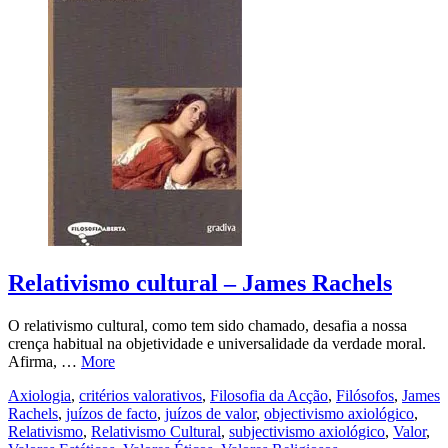
Relativismo cultural – James Rachels
O relativismo cultural, como tem sido chamado, desafia a nossa
crença habitual na objetividade e universalidade da verdade moral.
Afirma, …
More
Axiologia
,
critérios valorativos
,
Filosofia da Acção
,
Filósofos
,
James
Rachels
,
juízos de facto
,
juízos de valor
,
objectivismo axiológico
,
Relativismo
,
Relativismo Cultural
,
subjectivismo axiológico
,
Valor
,