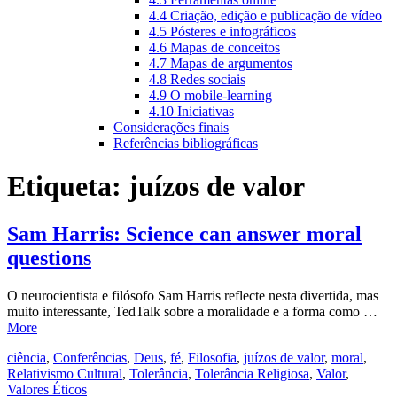
4.4 Criação, edição e publicação de vídeo
4.5 Pósteres e infográficos
4.6 Mapas de conceitos
4.7 Mapas de argumentos
4.8 Redes sociais
4.9 O mobile-learning
4.10 Iniciativas
Considerações finais
Referências bibliográficas
Etiqueta:
juízos de valor
Sam Harris: Science can answer moral
questions
O neurocientista e filósofo Sam Harris reflecte nesta divertida, mas
muito interessante, TedTalk sobre a moralidade e a forma como …
More
ciência
,
Conferências
,
Deus
,
fé
,
Filosofia
,
juízos de valor
,
moral
,
Relativismo Cultural
,
Tolerância
,
Tolerância Religiosa
,
Valor
,
Valores Éticos