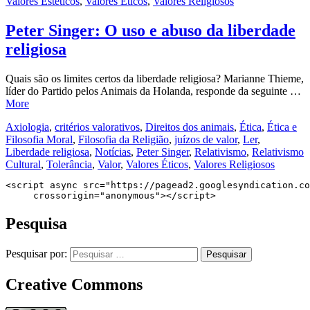
Valores Estéticos
,
Valores Éticos
,
Valores Religiosos
Peter Singer: O uso e abuso da liberdade
religiosa
Quais são os limites certos da liberdade religiosa? Marianne Thieme,
líder do Partido pelos Animais da Holanda, responde da seguinte …
More
Axiologia
,
critérios valorativos
,
Direitos dos animais
,
Ética
,
Ética e
Filosofia Moral
,
Filosofia da Religião
,
juízos de valor
,
Ler
,
Liberdade religiosa
,
Notícias
,
Peter Singer
,
Relativismo
,
Relativismo
Cultural
,
Tolerância
,
Valor
,
Valores Éticos
,
Valores Religiosos
<script async src="https://pagead2.googlesyndication.co
     crossorigin="anonymous"></script>
Pesquisa
Pesquisar por:
Creative Commons