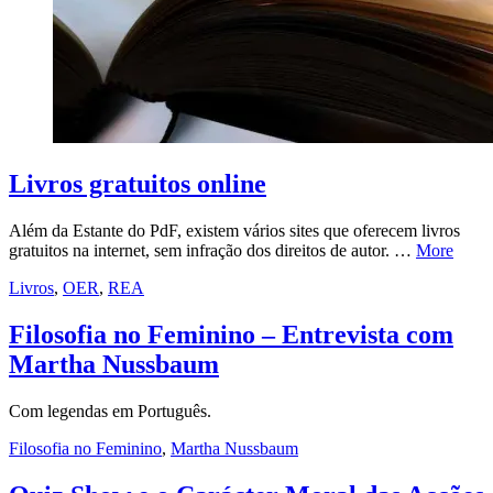
Livros gratuitos online
Além da Estante do PdF, existem vários sites que oferecem livros
gratuitos na internet, sem infração dos direitos de autor. …
More
Livros
,
OER
,
REA
Filosofia no Feminino – Entrevista com
Martha Nussbaum
Com legendas em Português.
Filosofia no Feminino
,
Martha Nussbaum