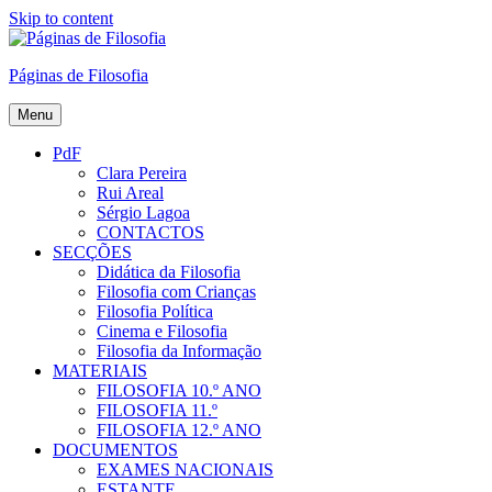
Skip to content
Páginas de Filosofia
Menu
PdF
Clara Pereira
Rui Areal
Sérgio Lagoa
CONTACTOS
SECÇÕES
Didática da Filosofia
Filosofia com Crianças
Filosofia Política
Cinema e Filosofia
Filosofia da Informação
MATERIAIS
FILOSOFIA 10.º ANO
FILOSOFIA 11.º
FILOSOFIA 12.º ANO
DOCUMENTOS
EXAMES NACIONAIS
ESTANTE