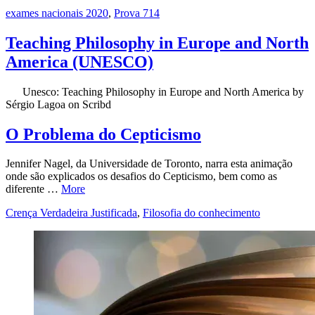
exames nacionais 2020
,
Prova 714
Teaching Philosophy in Europe and North
America (UNESCO)
Unesco: Teaching Philosophy in Europe and North America by
Sérgio Lagoa on Scribd
O Problema do Cepticismo
Jennifer Nagel, da Universidade de Toronto, narra esta animação
onde são explicados os desafios do Cepticismo, bem como as
diferente …
More
Crença Verdadeira Justificada
,
Filosofia do conhecimento