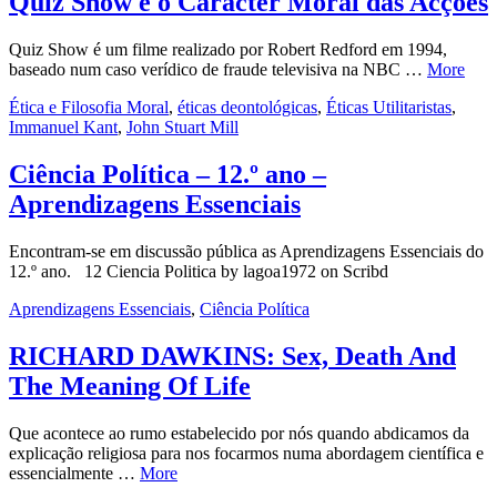
Quiz Show e o Carácter Moral das Acções
Quiz Show é um filme realizado por Robert Redford em 1994,
baseado num caso verídico de fraude televisiva na NBC …
More
Ética e Filosofia Moral
,
éticas deontológicas
,
Éticas Utilitaristas
,
Immanuel Kant
,
John Stuart Mill
Ciência Política – 12.º ano –
Aprendizagens Essenciais
Encontram-se em discussão pública as Aprendizagens Essenciais do
12.º ano. 12 Ciencia Politica by lagoa1972 on Scribd
Aprendizagens Essenciais
,
Ciência Política
RICHARD DAWKINS: Sex, Death And
The Meaning Of Life
Que acontece ao rumo estabelecido por nós quando abdicamos da
explicação religiosa para nos focarmos numa abordagem científica e
essencialmente …
More