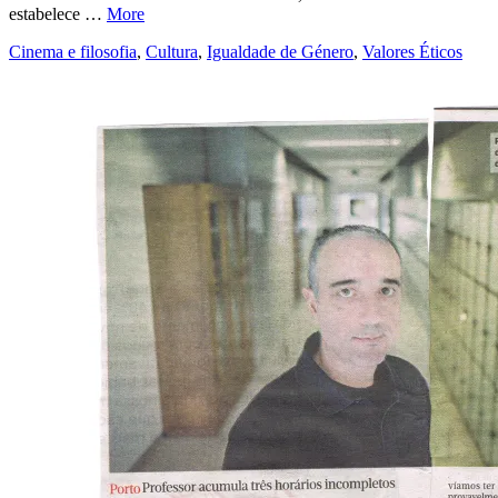
estabelece …
More
Cinema e filosofia
,
Cultura
,
Igualdade de Género
,
Valores Éticos