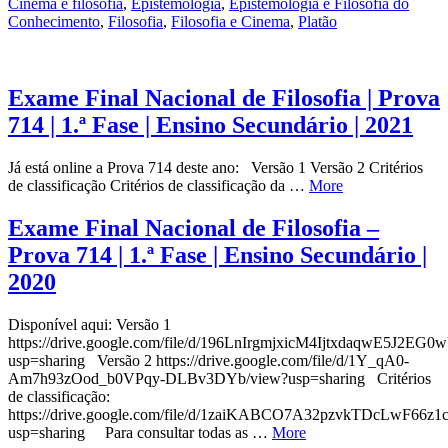
Cinema e filosofia
,
Epistemologia
,
Epistemologia e Filosofia do
Conhecimento
,
Filosofia
,
Filosofia e Cinema
,
Platão
Exame Final Nacional de Filosofia | Prova
714 | 1.ª Fase | Ensino Secundário | 2021
Já está online a Prova 714 deste ano: Versão 1 Versão 2 Critérios
de classificação Critérios de classificação da …
More
Exame Final Nacional de Filosofia –
Prova 714 | 1.ª Fase | Ensino Secundário |
2020
Disponível aqui: Versão 1
https://drive.google.com/file/d/196LnIrgmjxicM4IjtxdaqwE5J2EG0
usp=sharing Versão 2 https://drive.google.com/file/d/1Y_qA0-
Am7h93zOod_b0VPqy-DLBv3DYb/view?usp=sharing Critérios
de classificação:
https://drive.google.com/file/d/1zaiKABCO7A32pzvkTDcLwF66z1
usp=sharing Para consultar todas as …
More