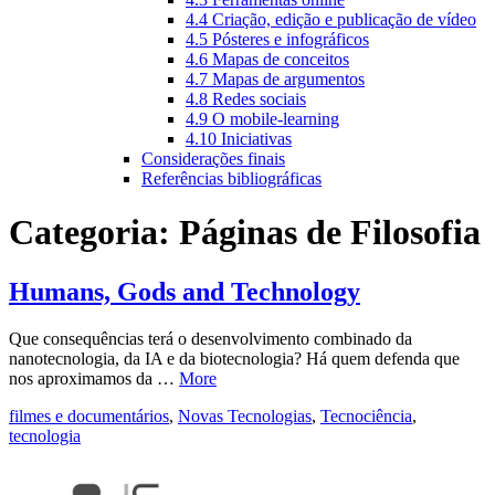
4.4 Criação, edição e publicação de vídeo
4.5 Pósteres e infográficos
4.6 Mapas de conceitos
4.7 Mapas de argumentos
4.8 Redes sociais
4.9 O mobile-learning
4.10 Iniciativas
Considerações finais
Referências bibliográficas
Categoria:
Páginas de Filosofia
Humans, Gods and Technology
Que consequências terá o desenvolvimento combinado da
nanotecnologia, da IA e da biotecnologia? Há quem defenda que
nos aproximamos da …
More
filmes e documentários
,
Novas Tecnologias
,
Tecnociência
,
tecnologia