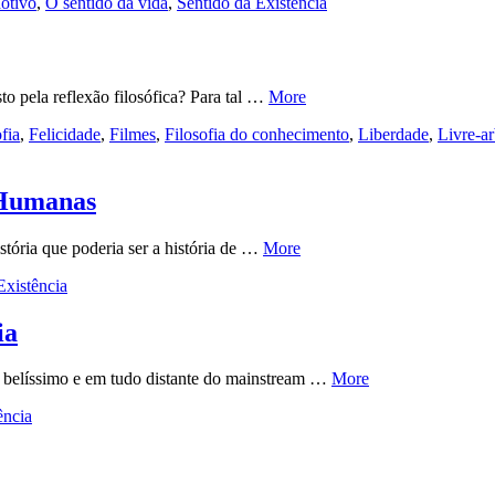
otivo
,
O sentido da vida
,
Sentido da Existência
to pela reflexão filosófica? Para tal …
More
fia
,
Felicidade
,
Filmes
,
Filosofia do conhecimento
,
Liberdade
,
Livre-ar
 Humanas
tória que poderia ser a história de …
More
Existência
ia
e belíssimo e em tudo distante do mainstream …
More
ência