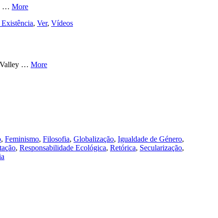
es …
More
 Existência
,
Ver
,
Vídeos
r Valley …
More
o
,
Feminismo
,
Filosofia
,
Globalização
,
Igualdade de Género
,
tação
,
Responsabilidade Ecológica
,
Retórica
,
Secularização
,
ia