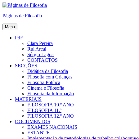
Skip
to
Páginas de Filosofia
content
Menu
PdF
Clara Pereira
Rui Areal
Sérgio Lagoa
CONTACTOS
SECÇÕES
Didática da Filosofia
Filosofia com Crianças
Filosofia Política
Cinema e Filosofia
Filosofia da Informação
MATERIAIS
FILOSOFIA 10.º ANO
FILOSOFIA 11.º
FILOSOFIA 12.º ANO
DOCUMENTOS
EXAMES NACIONAIS
ESTANTE
Implementação de metodologias de trabalho colaborativo e