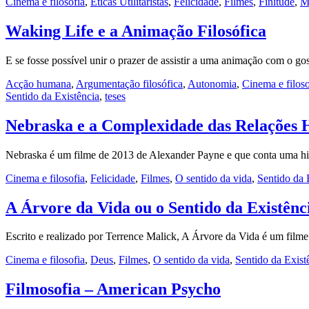
Cinema e filosofia
,
Éticas Utilitaristas
,
Felicidade
,
Filmes
,
Finitude
,
M
Waking Life e a Animação Filosófica
E se fosse possível unir o prazer de assistir a uma animação com o gos
Acção humana
,
Argumentação filosófica
,
Autonomia
,
Cinema e filoso
Sentido da Existência
,
teses
Nebraska e a Complexidade das Relações
Nebraska é um filme de 2013 de Alexander Payne e que conta uma his
Cinema e filosofia
,
Felicidade
,
Filmes
,
O sentido da vida
,
Sentido da 
A Árvore da Vida ou o Sentido da Existênc
Escrito e realizado por Terrence Malick, A Árvore da Vida é um film
Cinema e filosofia
,
Deus
,
Filmes
,
O sentido da vida
,
Sentido da Exist
Filmosofia – American Psycho