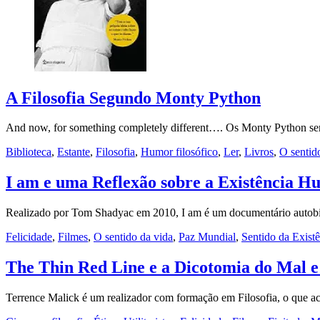
A Filosofia Segundo Monty Python
And now, for something completely different…. Os Monty Python sem
Biblioteca
,
Estante
,
Filosofia
,
Humor filosófico
,
Ler
,
Livros
,
O sentid
I am e uma Reflexão sobre a Existência 
Realizado por Tom Shadyac em 2010, I am é um documentário autobio
Felicidade
,
Filmes
,
O sentido da vida
,
Paz Mundial
,
Sentido da Exist
The Thin Red Line e a Dicotomia do Mal 
Terrence Malick é um realizador com formação em Filosofia, o que ac