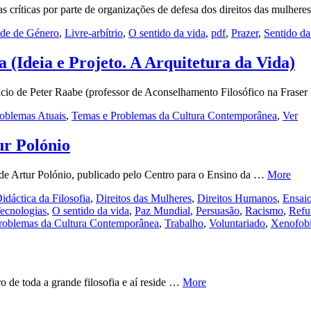
 críticas por parte de organizações de defesa dos direitos das mulher
ade de Género
,
Livre-arbítrio
,
O sentido da vida
,
pdf
,
Prazer
,
Sentido da
a (Ideia e Projeto. A Arquitetura da Vida)
ácio de Peter Raabe (professor de Aconselhamento Filosófico na Frase
oblemas Atuais
,
Temas e Problemas da Cultura Contemporânea
,
Ver
ur Polónio
, de Artur Polónio, publicado pelo Centro para o Ensino da …
More
idáctica da Filosofia
,
Direitos das Mulheres
,
Direitos Humanos
,
Ensai
ecnologias
,
O sentido da vida
,
Paz Mundial
,
Persuasão
,
Racismo
,
Refu
roblemas da Cultura Contemporânea
,
Trabalho
,
Voluntariado
,
Xenofob
 de toda a grande filosofia e aí reside …
More