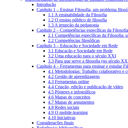
Introdução
Capítulo 1 – Ensinar Filosofia, um problema filosó
1.1 A ensinabilidade da Filosofia
1.2 O ensino público de filosofia
1.3 A irrupção da pedagogia
Capítulo 2 – Competências específicas da Filosofi
2.1 Competências específicas da Filosofia: 
2.2 Competências filosóficas
Capítulo 3 – Educação e Sociedade em Rede
3.1 Educação e Sociedade em Rede
3.2 Uma educação para o século XXI
3.3 Para que serve a filosofia (no século XX
Capítulo 4 – Ferramentas para ensinar e estudar Fi
4.1 Metodologias: Trabalho colaborativo e 
4.2 Gestão de aprendizagens
4.3 Ferramentas online
4.4 Criação, edição e publicação de vídeo
4.5 Pósteres e infográficos
4.6 Mapas de conceitos
4.7 Mapas de argumentos
4.8 Redes sociais
4.9 O mobile-learning
4.10 Iniciativas
Considerações finais
Referências bibliográficas