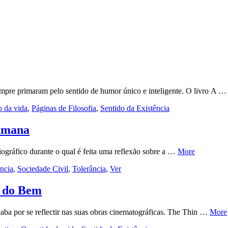
pre primaram pelo sentido de humor único e inteligente. O livro A 
o da vida
,
Páginas de Filosofia
,
Sentido da Existência
Humana
gráfico durante o qual é feita uma reflexão sobre a …
More
ência
,
Sociedade Civil
,
Tolerância
,
Ver
e do Bem
aba por se reflectir nas suas obras cinematográficas. The Thin …
More