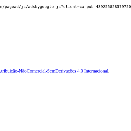
m/pagead/js/adsbygoogle.js?client=ca-pub-439255828579750
tribuição-NãoComercial-SemDerivações 4.0 Internacional
.