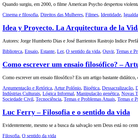
Quando surgiu, em 2000, o filme American Psycho despertou violentas
Cinema e filosofia
,
Direitos das Mulheres
,
Filmes
,
Identidade
,
Iguald
Idea y Proyecto. La Arquitectura de la Vid
Autores: Jorge Humberto Dias e José Barrientos Rastrojo Indice Pref
Biblioteca
,
Ensaio
,
Estante
,
Ler
,
O sentido da vida
,
Ouvir
,
Temas e Pr
Como escrever um ensaio filosófico? – Art
Como escrever um ensaio filosófico? Eis um artigo bastante didático
Argumentação e Retórica
,
Artur Polónio
,
Bioética
,
Dessacralização
,
D
Indústrias Culturais
,
Lógica Informal
,
Manipulação genética
,
Novas T
Sociedade Civil
,
Tecnociência
,
Temas e Problemas Atuais
,
Temas e P
Luc Ferry – Filosofia e o sentido da vida
Evidentemente, mesmo se a busca da salvação sem Deus está no centro
Filosofia
,
O sentido da vida