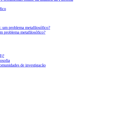
fico
a: um problema metafilosófico?
um problema metafilosófico?
I)?
losofia
comunidades de investigação