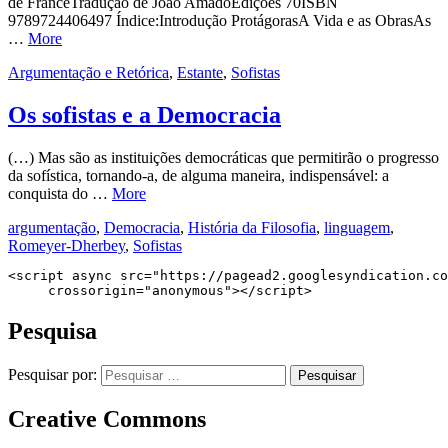
de FranceTradução de João AmadoEdições 70ISBN
9789724406497 Índice:Introdução ProtágorasA Vida e as ObrasAs
…
More
Argumentação e Retórica
,
Estante
,
Sofistas
Os sofistas e a Democracia
(…) Mas são as instituições democráticas que permitirão o progresso
da sofística, tornando-a, de alguma maneira, indispensável: a
conquista do …
More
argumentação
,
Democracia
,
História da Filosofia
,
linguagem
,
Romeyer-Dherbey
,
Sofistas
<script async src="https://pagead2.googlesyndication.co
     crossorigin="anonymous"></script>
Pesquisa
Pesquisar por:
Creative Commons