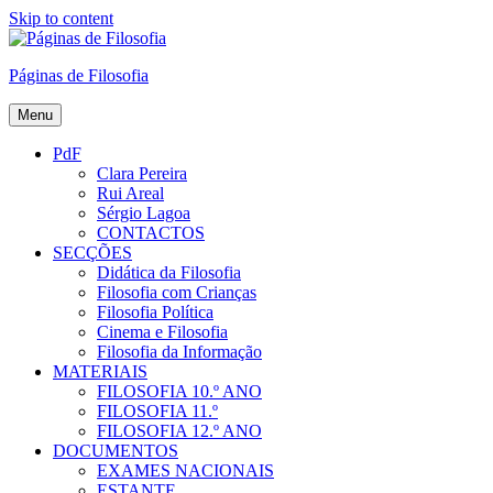
Skip to content
Páginas de Filosofia
Menu
PdF
Clara Pereira
Rui Areal
Sérgio Lagoa
CONTACTOS
SECÇÕES
Didática da Filosofia
Filosofia com Crianças
Filosofia Política
Cinema e Filosofia
Filosofia da Informação
MATERIAIS
FILOSOFIA 10.º ANO
FILOSOFIA 11.º
FILOSOFIA 12.º ANO
DOCUMENTOS
EXAMES NACIONAIS
ESTANTE