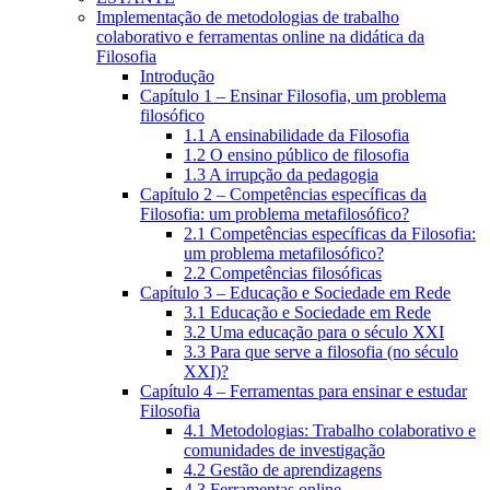
Implementação de metodologias de trabalho
colaborativo e ferramentas online na didática da
Filosofia
Introdução
Capítulo 1 – Ensinar Filosofia, um problema
filosófico
1.1 A ensinabilidade da Filosofia
1.2 O ensino público de filosofia
1.3 A irrupção da pedagogia
Capítulo 2 – Competências específicas da
Filosofia: um problema metafilosófico?
2.1 Competências específicas da Filosofia:
um problema metafilosófico?
2.2 Competências filosóficas
Capítulo 3 – Educação e Sociedade em Rede
3.1 Educação e Sociedade em Rede
3.2 Uma educação para o século XXI
3.3 Para que serve a filosofia (no século
XXI)?
Capítulo 4 – Ferramentas para ensinar e estudar
Filosofia
4.1 Metodologias: Trabalho colaborativo e
comunidades de investigação
4.2 Gestão de aprendizagens
4.3 Ferramentas online