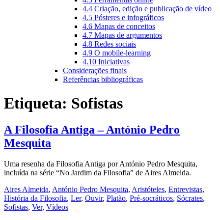
4.4 Criação, edição e publicação de vídeo
4.5 Pósteres e infográficos
4.6 Mapas de conceitos
4.7 Mapas de argumentos
4.8 Redes sociais
4.9 O mobile-learning
4.10 Iniciativas
Considerações finais
Referências bibliográficas
Etiqueta:
Sofistas
A Filosofia Antiga – António Pedro
Mesquita
Uma resenha da Filosofia Antiga por António Pedro Mesquita,
incluída na série “No Jardim da Filosofia” de Aires Almeida.
Aires Almeida
,
António Pedro Mesquita
,
Aristóteles
,
Entrevistas
,
História da Filosofia
,
Ler
,
Ouvir
,
Platão
,
Pré-socráticos
,
Sócrates
,
Sofistas
,
Ver
,
Vídeos