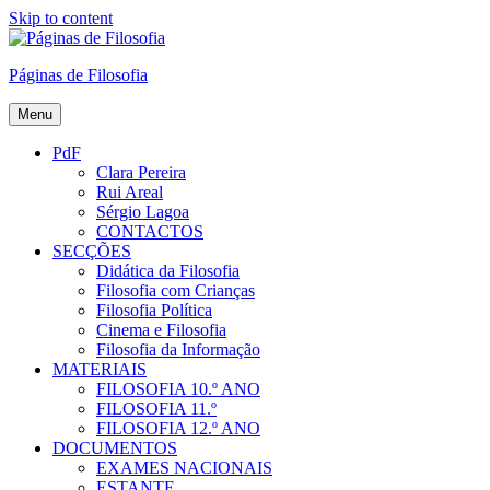
Skip to content
Páginas de Filosofia
Menu
PdF
Clara Pereira
Rui Areal
Sérgio Lagoa
CONTACTOS
SECÇÕES
Didática da Filosofia
Filosofia com Crianças
Filosofia Política
Cinema e Filosofia
Filosofia da Informação
MATERIAIS
FILOSOFIA 10.º ANO
FILOSOFIA 11.º
FILOSOFIA 12.º ANO
DOCUMENTOS
EXAMES NACIONAIS
ESTANTE