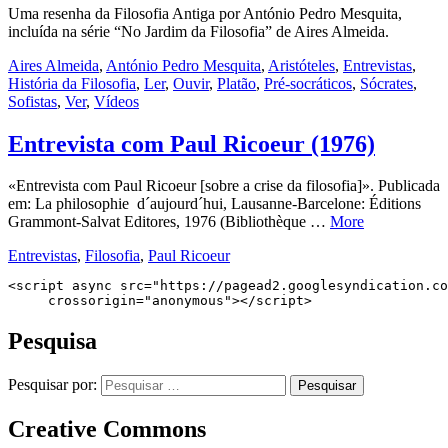
Uma resenha da Filosofia Antiga por António Pedro Mesquita,
incluída na série “No Jardim da Filosofia” de Aires Almeida.
Aires Almeida
,
António Pedro Mesquita
,
Aristóteles
,
Entrevistas
,
História da Filosofia
,
Ler
,
Ouvir
,
Platão
,
Pré-socráticos
,
Sócrates
,
Sofistas
,
Ver
,
Vídeos
Entrevista com Paul Ricoeur (1976)
«Entrevista com Paul Ricoeur [sobre a crise da filosofia]». Publicada
em: La philosophie d´aujourd´hui, Lausanne-Barcelone: Éditions
Grammont-Salvat Editores, 1976 (Bibliothèque …
More
Entrevistas
,
Filosofia
,
Paul Ricoeur
<script async src="https://pagead2.googlesyndication.co
     crossorigin="anonymous"></script>
Pesquisa
Pesquisar por:
Creative Commons