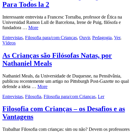
Para Todos la 2
Interessante entrevista a Francesc Torralba, professor de Ética na
Universidad Ramon Lull de Barcelona, Irene de Puig, filósofa e
fundadora …
More
Entrevistas
,
Filosofia para/com Crianças
,
Ouvir
,
Pedagogia
,
Ver
,
Vídeos
As Crianças são Filósofas Natas, por
Nathaniel Meals
Nathaniel Meals, da Universidade de Duquesne, na Pensilvânia,
publicou recentemente um artigo no Pittsburgh Post-Gazette no qual
defende a ideia …
More
Entrevistas
,
Filosofia
,
Filosofia para/com Crianças
,
Ler
Filosofia com Crianças – os Desafios e as
Vantagens
Trabalhar Filosofia com crianças: sim ou não? Devem os professores