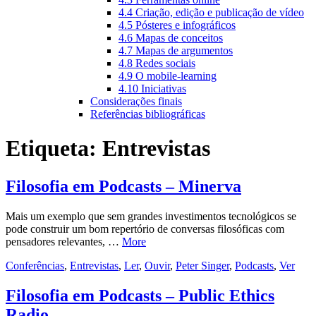
4.4 Criação, edição e publicação de vídeo
4.5 Pósteres e infográficos
4.6 Mapas de conceitos
4.7 Mapas de argumentos
4.8 Redes sociais
4.9 O mobile-learning
4.10 Iniciativas
Considerações finais
Referências bibliográficas
Etiqueta:
Entrevistas
Filosofia em Podcasts – Minerva
Mais um exemplo que sem grandes investimentos tecnológicos se
pode construir um bom repertório de conversas filosóficas com
pensadores relevantes, …
More
Conferências
,
Entrevistas
,
Ler
,
Ouvir
,
Peter Singer
,
Podcasts
,
Ver
Filosofia em Podcasts – Public Ethics
Radio