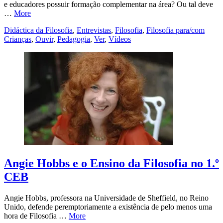
e educadores possuir formação complementar na área? Ou tal deve
…
More
Didáctica da Filosofia
,
Entrevistas
,
Filosofia
,
Filosofia para/com
Crianças
,
Ouvir
,
Pedagogia
,
Ver
,
Vídeos
Angie Hobbs e o Ensino da Filosofia no 1.º
CEB
Angie Hobbs, professora na Universidade de Sheffield, no Reino
Unido, defende peremptoriamente a existência de pelo menos uma
hora de Filosofia …
More