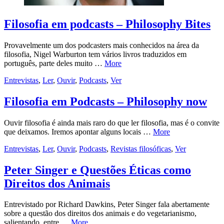
Filosofia em podcasts – Philosophy Bites
Provavelmente um dos podcasters mais conhecidos na área da
filosofia, Nigel Warburton tem vários livros traduzidos em
português, parte deles muito …
More
Entrevistas
,
Ler
,
Ouvir
,
Podcasts
,
Ver
Filosofia em Podcasts – Philosophy now
Ouvir filosofia é ainda mais raro do que ler filosofia, mas é o convite
que deixamos. Iremos apontar alguns locais …
More
Entrevistas
,
Ler
,
Ouvir
,
Podcasts
,
Revistas filosóficas
,
Ver
Peter Singer e Questões Éticas como
Direitos dos Animais
Entrevistado por Richard Dawkins, Peter Singer fala abertamente
sobre a questão dos direitos dos animais e do vegetarianismo,
salientando, entre …
More