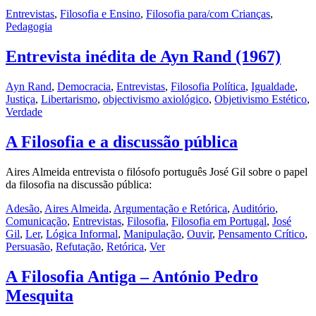
Entrevistas
,
Filosofia e Ensino
,
Filosofia para/com Crianças
,
Pedagogia
Entrevista inédita de Ayn Rand (1967)
Ayn Rand
,
Democracia
,
Entrevistas
,
Filosofia Política
,
Igualdade
,
Justiça
,
Libertarismo
,
objectivismo axiológico
,
Objetivismo Estético
,
Verdade
A Filosofia e a discussão pública
Aires Almeida entrevista o filósofo português José Gil sobre o papel
da filosofia na discussão pública:
Adesão
,
Aires Almeida
,
Argumentação e Retórica
,
Auditório
,
Comunicação
,
Entrevistas
,
Filosofia
,
Filosofia em Portugal
,
José
Gil
,
Ler
,
Lógica Informal
,
Manipulação
,
Ouvir
,
Pensamento Crítico
,
Persuasão
,
Refutação
,
Retórica
,
Ver
A Filosofia Antiga – António Pedro
Mesquita