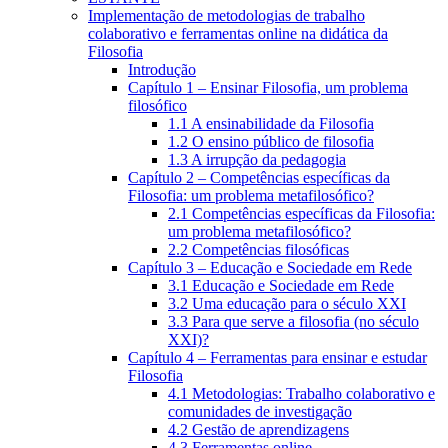
Implementação de metodologias de trabalho
colaborativo e ferramentas online na didática da
Filosofia
Introdução
Capítulo 1 – Ensinar Filosofia, um problema
filosófico
1.1 A ensinabilidade da Filosofia
1.2 O ensino público de filosofia
1.3 A irrupção da pedagogia
Capítulo 2 – Competências específicas da
Filosofia: um problema metafilosófico?
2.1 Competências específicas da Filosofia:
um problema metafilosófico?
2.2 Competências filosóficas
Capítulo 3 – Educação e Sociedade em Rede
3.1 Educação e Sociedade em Rede
3.2 Uma educação para o século XXI
3.3 Para que serve a filosofia (no século
XXI)?
Capítulo 4 – Ferramentas para ensinar e estudar
Filosofia
4.1 Metodologias: Trabalho colaborativo e
comunidades de investigação
4.2 Gestão de aprendizagens
4.3 Ferramentas online