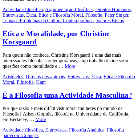
Actividade filosófica
,
Argumentação filosófica
,
Direitos Humanos
,
Entrevistas
,
Ética
,
Ética e Filosofia Moral
,
Filosofia
,
Peter Singer
,
Temas e Problemas da Cultura Contemporânea
,
Valores Éticos
Ética e Moralidade, por Christine
Korsgaard
Para quem não conhece, Christine Korsgaard é uma das mais
interessantes filósofas contemporâneas, cujo trabalho incide sobre
questões como moralidade e …
More
Aristóteles
,
Direitos dos animais
,
Entrevistas
,
Ética
,
Ética e Filosofia
Moral
,
Filosofia
,
Kant
É a Filosofia uma Actividade Masculina?
Por que razão é mais difícil vislumbrar mulheres no mundo da
Filosofia? Alison Gopnik, filósofa na Universidade da Califórnia,
em Berkeley, …
More
Actividade filosófica
,
Entrevistas
,
Filosofia Analítica
,
Filosofia
para/com Crianças