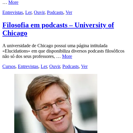
…
More
Entrevistas
,
Ler
,
Ouvir
,
Podcasts
,
Ver
Filosofia em podcasts – University of
Chicago
A universidade de Chicago possui uma página intitulada
«Elucidations» em que disponibiliza diversos podcasts filosóficos
não só dos seus professores, …
More
Cursos
,
Entrevistas
,
Ler
,
Ouvir
,
Podcasts
,
Ver