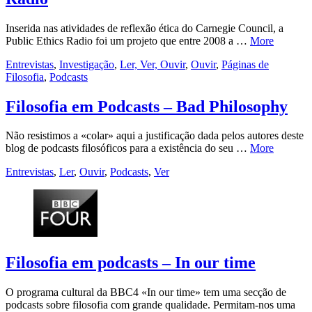
Inserida nas atividades de reflexão ética do Carnegie Council, a
Public Ethics Radio foi um projeto que entre 2008 a …
More
Entrevistas
,
Investigação
,
Ler, Ver, Ouvir
,
Ouvir
,
Páginas de
Filosofia
,
Podcasts
Filosofia em Podcasts – Bad Philosophy
Não resistimos a «colar» aqui a justificação dada pelos autores deste
blog de podcasts filosóficos para a existência do seu …
More
Entrevistas
,
Ler
,
Ouvir
,
Podcasts
,
Ver
Filosofia em podcasts – In our time
O programa cultural da BBC4 «In our time» tem uma secção de
podcasts sobre filosofia com grande qualidade. Permitam-nos uma