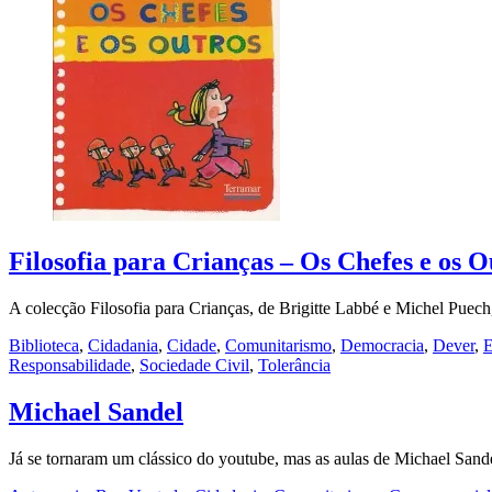
Filosofia para Crianças – Os Chefes e os Ou
A colecção Filosofia para Crianças, de Brigitte Labbé e Michel Puec
Biblioteca
,
Cidadania
,
Cidade
,
Comunitarismo
,
Democracia
,
Dever
,
E
Responsabilidade
,
Sociedade Civil
,
Tolerância
Michael Sandel
Já se tornaram um clássico do youtube, mas as aulas de Michael San