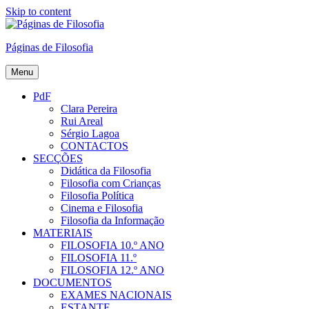
Skip to content
Páginas de Filosofia
Menu
PdF
Clara Pereira
Rui Areal
Sérgio Lagoa
CONTACTOS
SECÇÕES
Didática da Filosofia
Filosofia com Crianças
Filosofia Política
Cinema e Filosofia
Filosofia da Informação
MATERIAIS
FILOSOFIA 10.º ANO
FILOSOFIA 11.º
FILOSOFIA 12.º ANO
DOCUMENTOS
EXAMES NACIONAIS
ESTANTE