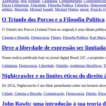
Autonomia
,
Boa Vontade
,
Cidadania
,
Comunitarismo
,
Consequencia
Éticas Utilitaristas
,
Felicidade
,
Filosofia Política
,
Filósofos
,
Heterono
arbítrio
,
Maximin
,
Michael Sandel
,
Michael Walzer
,
moral
,
Posição Or
O Triunfo dos Porcos e a Filosofia Política
O Triunfo dos Porcos (Animal Farm no original) é uma fábula publi
Cinema e filosofia
,
Democracia
,
Filmes
,
Filosofia Política
,
Karl Marx
Deve a liberdade de expressão ser limitad
Numa notícia publicada hoje no jornal digital Brasil 247, a propósito 
Cidadania
,
Democracia
,
Liberdade
,
Opinião
,
problemas filosóficos
,
T
Nightcrawler e os limites éticos do direito
De 2014, Nightcrawler é um filme perturbador sobre um homem deses
Cidade
,
Cinema e filosofia
,
Comunicação
,
Democracia
,
Direito
,
Ética
John Rawls: uma introdução à sua teoria d