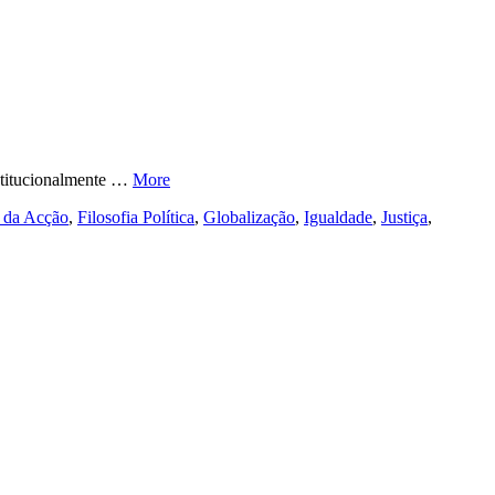
nstitucionalmente …
More
a da Acção
,
Filosofia Política
,
Globalização
,
Igualdade
,
Justiça
,