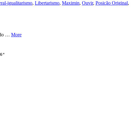
ral-igualitarismo
,
Libertarismo
,
Maximin
,
Ouvir
,
Posição Original
,
a do …
More
6"
