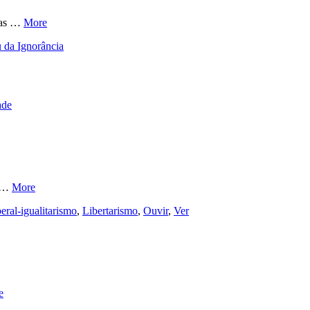
gras …
More
 da Ignorância
ade
e …
More
eral-igualitarismo
,
Libertarismo
,
Ouvir
,
Ver
e