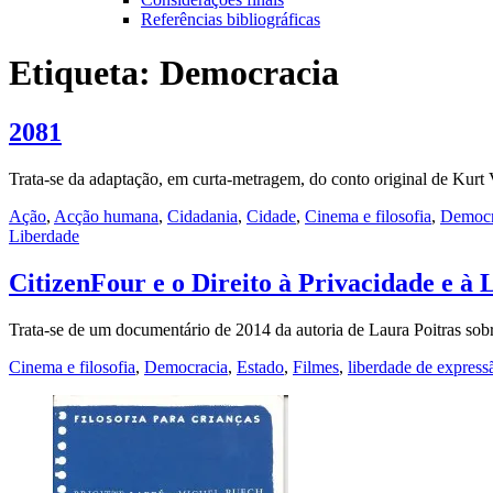
Referências bibliográficas
Etiqueta:
Democracia
2081
Trata-se da adaptação, em curta-metragem, do conto original de Kur
Ação
,
Acção humana
,
Cidadania
,
Cidade
,
Cinema e filosofia
,
Democr
Liberdade
CitizenFour e o Direito à Privacidade e à
Trata-se de um documentário de 2014 da autoria de Laura Poitras s
Cinema e filosofia
,
Democracia
,
Estado
,
Filmes
,
liberdade de express