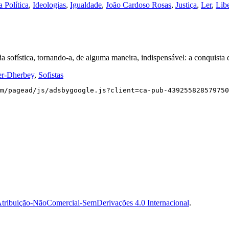
a Política
,
Ideologias
,
Igualdade
,
João Cardoso Rosas
,
Justiça
,
Ler
,
Libe
da sofística, tornando-a, de alguma maneira, indispensável: a conquist
r-Dherbey
,
Sofistas
m/pagead/js/adsbygoogle.js?client=ca-pub-439255828579750
tribuição-NãoComercial-SemDerivações 4.0 Internacional
.