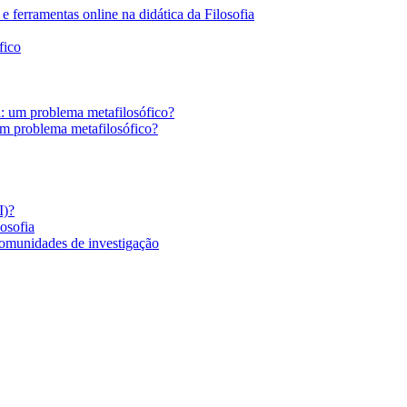
 ferramentas online na didática da Filosofia
fico
a: um problema metafilosófico?
um problema metafilosófico?
I)?
losofia
comunidades de investigação