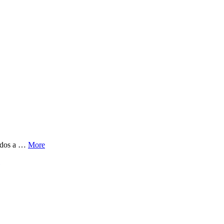
nados a …
More