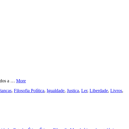
nados a …
More
rianças
,
Filosofia Política
,
Igualdade
,
Justiça
,
Ler
,
Liberdade
,
Livros
,