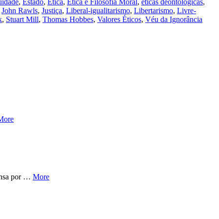
uidade
,
Estado
,
Ética
,
Ética e Filosofia Moral
,
éticas deontológicas
,
,
John Rawls
,
Justiça
,
Liberal-igualitarismo
,
Libertarismo
,
Livre-
k
,
Stuart Mill
,
Thomas Hobbes
,
Valores Éticos
,
Véu da Ignorância
More
ensa por …
More