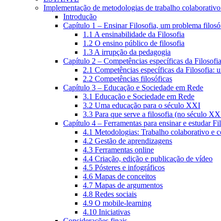
Implementação de metodologias de trabalho colaborativo e
Introdução
Capítulo 1 – Ensinar Filosofia, um problema filosó
1.1 A ensinabilidade da Filosofia
1.2 O ensino público de filosofia
1.3 A irrupção da pedagogia
Capítulo 2 – Competências específicas da Filosofi
2.1 Competências específicas da Filosofia: 
2.2 Competências filosóficas
Capítulo 3 – Educação e Sociedade em Rede
3.1 Educação e Sociedade em Rede
3.2 Uma educação para o século XXI
3.3 Para que serve a filosofia (no século XX
Capítulo 4 – Ferramentas para ensinar e estudar Fi
4.1 Metodologias: Trabalho colaborativo e 
4.2 Gestão de aprendizagens
4.3 Ferramentas online
4.4 Criação, edição e publicação de vídeo
4.5 Pósteres e infográficos
4.6 Mapas de conceitos
4.7 Mapas de argumentos
4.8 Redes sociais
4.9 O mobile-learning
4.10 Iniciativas
Considerações finais