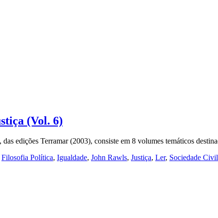
stiça (Vol. 6)
h, das edições Terramar (2003), consiste em 8 volumes temáticos desti
,
Filosofia Política
,
Igualdade
,
John Rawls
,
Justiça
,
Ler
,
Sociedade Civil