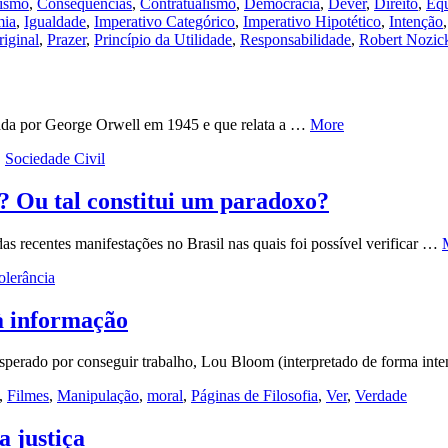
lismo
,
Consequências
,
Contratualismo
,
Democracia
,
Dever
,
Direito
,
Eq
mia
,
Igualdade
,
Imperativo Categórico
,
Imperativo Hipotético
,
Intenção
iginal
,
Prazer
,
Princípio da Utilidade
,
Responsabilidade
,
Robert Nozic
cada por George Orwell em 1945 e que relata a …
More
,
Sociedade Civil
a? Ou tal constitui um paradoxo?
das recentes manifestações no Brasil nas quais foi possível verificar …
olerância
 à informação
perado por conseguir trabalho, Lou Bloom (interpretado de forma int
,
Filmes
,
Manipulação
,
moral
,
Páginas de Filosofia
,
Ver
,
Verdade
a justiça