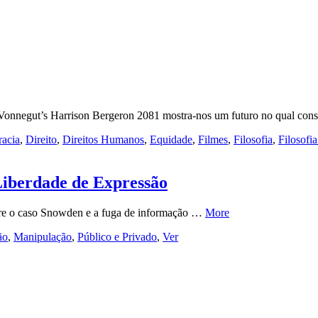
t Vonnegut’s Harrison Bergeron 2081 mostra-nos um futuro no qual co
acia
,
Direito
,
Direitos Humanos
,
Equidade
,
Filmes
,
Filosofia
,
Filosofi
 Liberdade de Expressão
obre o caso Snowden e a fuga de informação …
More
ão
,
Manipulação
,
Público e Privado
,
Ver