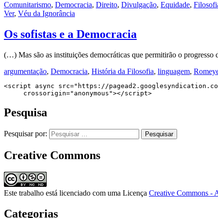
Comunitarismo
,
Democracia
,
Direito
,
Divulgação
,
Equidade
,
Filosofi
Ver
,
Véu da Ignorância
Os sofistas e a Democracia
(…) Mas são as instituições democráticas que permitirão o progresso 
argumentação
,
Democracia
,
História da Filosofia
,
linguagem
,
Romeye
<script async src="https://pagead2.googlesyndication.co
     crossorigin="anonymous"></script>
Pesquisa
Pesquisar por:
Creative Commons
Este trabalho está licenciado com uma Licença
Creative Commons - A
Categorias