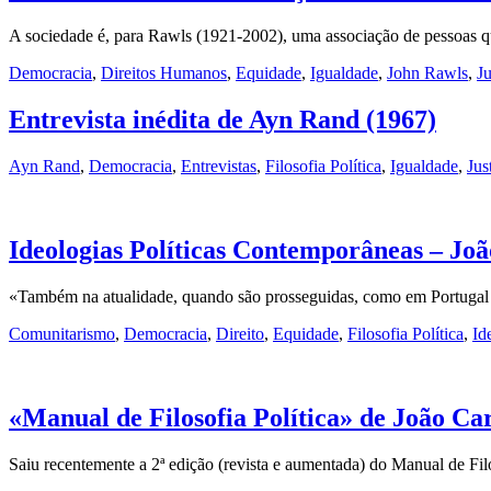
A sociedade é, para Rawls (1921-2002), uma associação de pessoas 
Democracia
,
Direitos Humanos
,
Equidade
,
Igualdade
,
John Rawls
,
Ju
Entrevista inédita de Ayn Rand (1967)
Ayn Rand
,
Democracia
,
Entrevistas
,
Filosofia Política
,
Igualdade
,
Jus
Ideologias Políticas Contemporâneas – Joã
«Também na atualidade, quando são prosseguidas, como em Portugal e
Comunitarismo
,
Democracia
,
Direito
,
Equidade
,
Filosofia Política
,
Id
«Manual de Filosofia Política» de João Car
Saiu recentemente a 2ª edição (revista e aumentada) do Manual de Fi