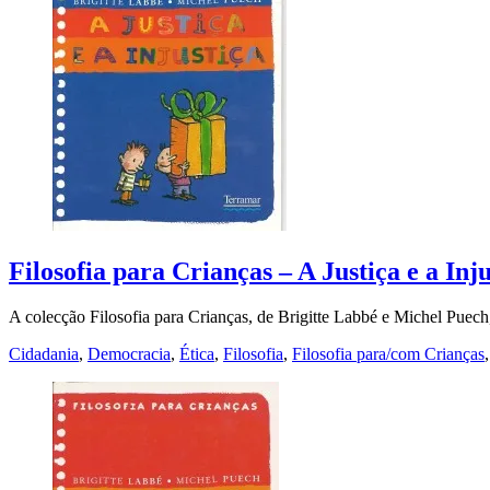
Filosofia para Crianças – A Justiça e a Inju
A colecção Filosofia para Crianças, de Brigitte Labbé e Michel Puec
Cidadania
,
Democracia
,
Ética
,
Filosofia
,
Filosofia para/com Crianças