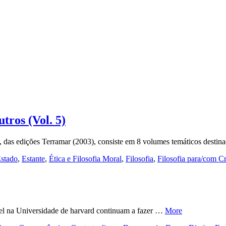
tros (Vol. 5)
h, das edições Terramar (2003), consiste em 8 volumes temáticos desti
stado
,
Estante
,
Ética e Filosofia Moral
,
Filosofia
,
Filosofia para/com C
del na Universidade de harvard continuam a fazer …
More