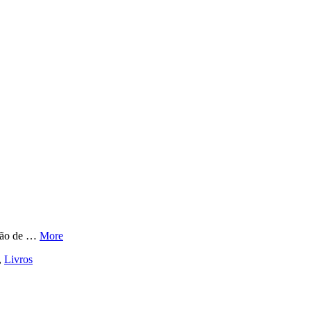
ação de …
More
,
Livros