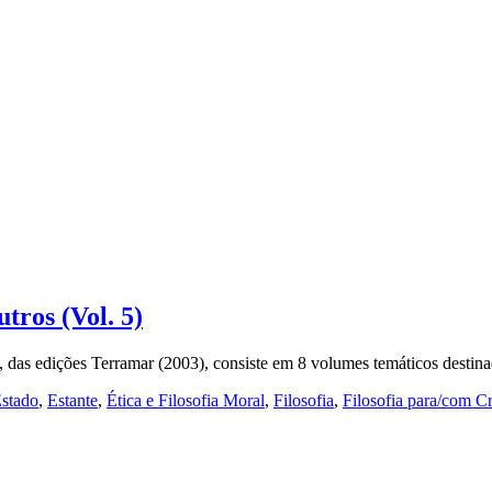
tros (Vol. 5)
h, das edições Terramar (2003), consiste em 8 volumes temáticos desti
stado
,
Estante
,
Ética e Filosofia Moral
,
Filosofia
,
Filosofia para/com C