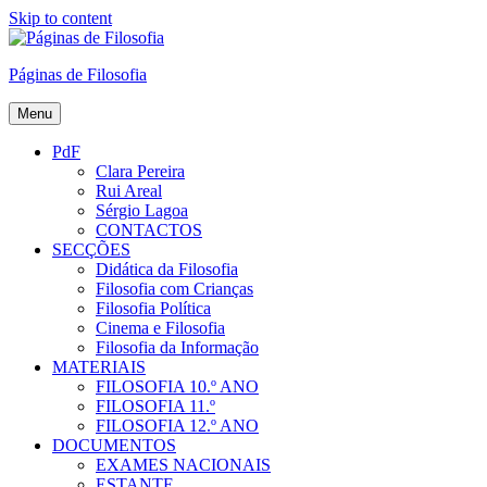
Skip to content
Páginas de Filosofia
Menu
PdF
Clara Pereira
Rui Areal
Sérgio Lagoa
CONTACTOS
SECÇÕES
Didática da Filosofia
Filosofia com Crianças
Filosofia Política
Cinema e Filosofia
Filosofia da Informação
MATERIAIS
FILOSOFIA 10.º ANO
FILOSOFIA 11.º
FILOSOFIA 12.º ANO
DOCUMENTOS
EXAMES NACIONAIS
ESTANTE