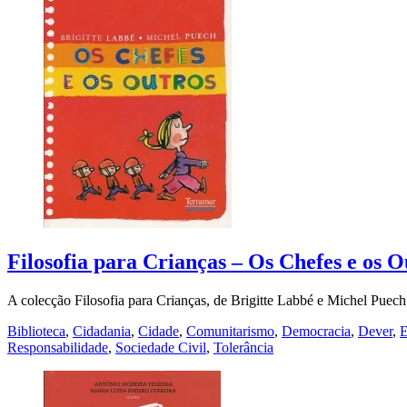
Filosofia para Crianças – Os Chefes e os Ou
A colecção Filosofia para Crianças, de Brigitte Labbé e Michel Puec
Biblioteca
,
Cidadania
,
Cidade
,
Comunitarismo
,
Democracia
,
Dever
,
E
Responsabilidade
,
Sociedade Civil
,
Tolerância