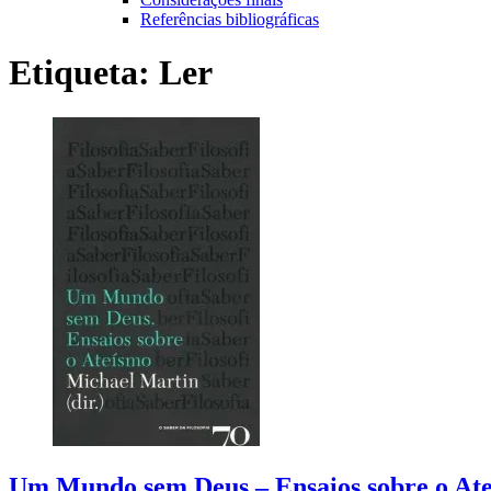
Referências bibliográficas
Etiqueta:
Ler
Um Mundo sem Deus – Ensaios sobre o At