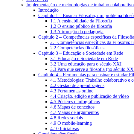
Implementação de metodologias de trabalho colaborativo e
Introdução
Capítulo 1 – Ensinar Filosofia, um problema filosó
1.1 A ensinabilidade da Filosofia
1.2 O ensino público de filosofia
1.3 A irrupção da pedagogia
Capítulo 2 – Competências específicas da Filosofi
2.1 Competências específicas da Filosofia: 
2.2 Competências filosóficas
Capítulo 3 – Educação e Sociedade em Rede
3.1 Educação e Sociedade em Rede
3.2 Uma educação para o século XXI
3.3 Para que serve a filosofia (no século XX
Capítulo 4 – Ferramentas para ensinar e estudar Fi
4.1 Metodologias: Trabalho colaborativo e 
4.2 Gestão de aprendizagens
4.3 Ferramentas online
4.4 Criação, edição e publicação de vídeo
4.5 Pósteres e infográficos
4.6 Mapas de conceitos
4.7 Mapas de argumentos
4.8 Redes sociais
4.9 O mobile-learning
4.10 Iniciativas
Considerações finais