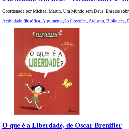
Coordenada por Michael Martin, Um Mundo sem Deus. Ensaios sobre
Actividade filosófica
,
Argumentação filosófica
,
Ateísmo
,
Biblioteca
,
O que é a Liberdade, de Oscar Brenifier