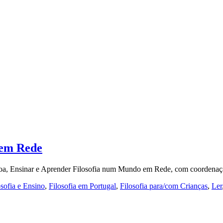
 em Rede
sboa, Ensinar e Aprender Filosofia num Mundo em Rede, com coorden
osofia e Ensino
,
Filosofia em Portugal
,
Filosofia para/com Crianças
,
Ler