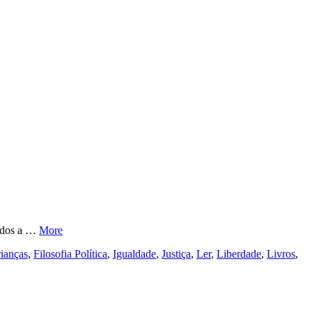
nados a …
More
rianças
,
Filosofia Política
,
Igualdade
,
Justiça
,
Ler
,
Liberdade
,
Livros
,