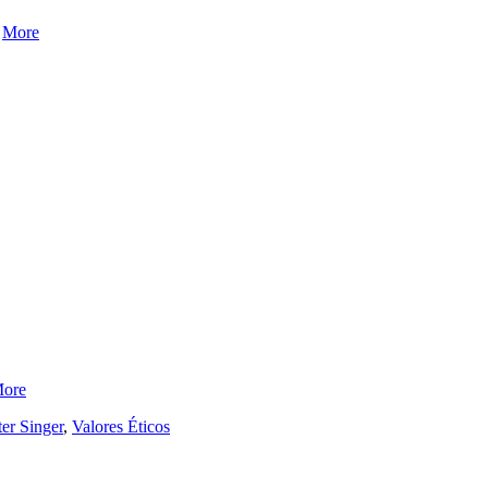
…
More
ore
ter Singer
,
Valores Éticos