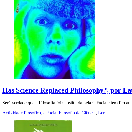
Has Science Replaced Philosophy?, por L
Será verdade que a Filosofia foi substituída pela Ciência e tem fi
Actividade filosófica
,
ciência
,
Filosofia da Ciência
,
Ler