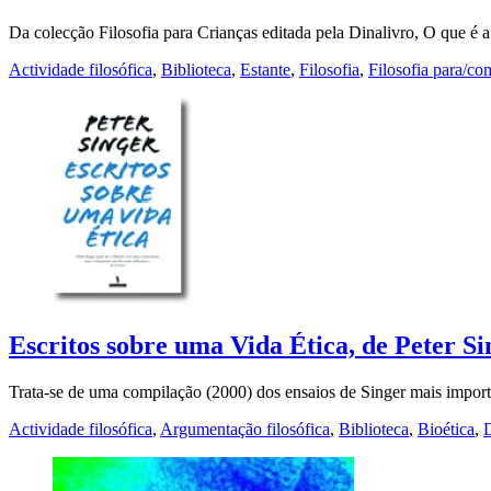
Da colecção Filosofia para Crianças editada pela Dinalivro, O que é a
Actividade filosófica
,
Biblioteca
,
Estante
,
Filosofia
,
Filosofia para/co
Escritos sobre uma Vida Ética, de Peter Si
Trata-se de uma compilação (2000) dos ensaios de Singer mais impor
Actividade filosófica
,
Argumentação filosófica
,
Biblioteca
,
Bioética
,
D