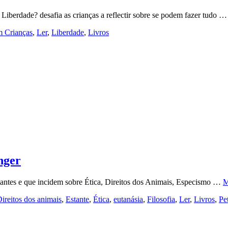
 Liberdade? desafia as crianças a reflectir sobre se podem fazer tudo 
m Crianças
,
Ler
,
Liberdade
,
Livros
nger
tantes e que incidem sobre Ética, Direitos dos Animais, Especismo …
M
ireitos dos animais
,
Estante
,
Ética
,
eutanásia
,
Filosofia
,
Ler
,
Livros
,
Pe