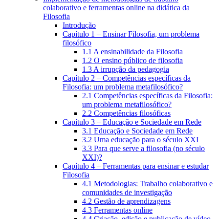
colaborativo e ferramentas online na didática da
Filosofia
Introdução
Capítulo 1 – Ensinar Filosofia, um problema
filosófico
1.1 A ensinabilidade da Filosofia
1.2 O ensino público de filosofia
1.3 A irrupção da pedagogia
Capítulo 2 – Competências específicas da
Filosofia: um problema metafilosófico?
2.1 Competências específicas da Filosofia:
um problema metafilosófico?
2.2 Competências filosóficas
Capítulo 3 – Educação e Sociedade em Rede
3.1 Educação e Sociedade em Rede
3.2 Uma educação para o século XXI
3.3 Para que serve a filosofia (no século
XXI)?
Capítulo 4 – Ferramentas para ensinar e estudar
Filosofia
4.1 Metodologias: Trabalho colaborativo e
comunidades de investigação
4.2 Gestão de aprendizagens
4.3 Ferramentas online
4.4 Criação, edição e publicação de vídeo