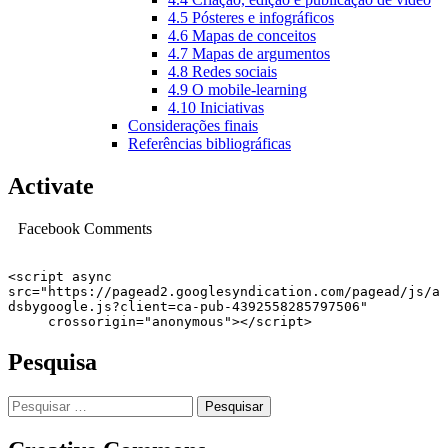
4.5 Pósteres e infográficos
4.6 Mapas de conceitos
4.7 Mapas de argumentos
4.8 Redes sociais
4.9 O mobile-learning
4.10 Iniciativas
Considerações finais
Referências bibliográficas
Activate
Facebook Comments
<script async 
src="https://pagead2.googlesyndication.com/pagead/js/a
dsbygoogle.js?client=ca-pub-4392558285797506"

     crossorigin="anonymous"></script>
Pesquisa
Pesquisar
por: