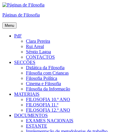
Skip
to
Páginas de Filosofia
content
Menu
PdF
Clara Pereira
Rui Areal
Sérgio Lagoa
CONTACTOS
SECÇÕES
Didática da Filosofia
Filosofia com Crianças
Filosofia Política
Cinema e Filosofia
Filosofia da Informação
MATERIAIS
FILOSOFIA 10.º ANO
FILOSOFIA 11.º
FILOSOFIA 12.º ANO
DOCUMENTOS
EXAMES NACIONAIS
ESTANTE
Implementação de metodologias de trabalho