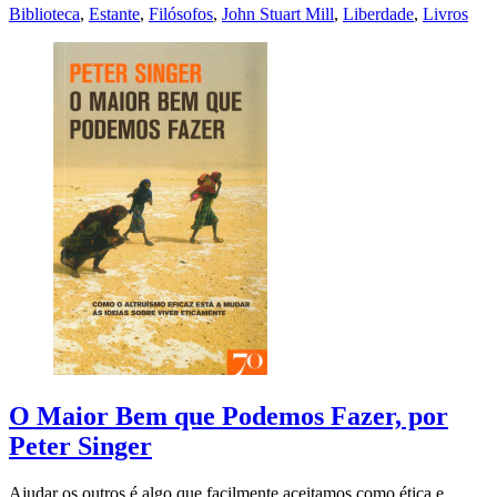
Biblioteca
,
Estante
,
Filósofos
,
John Stuart Mill
,
Liberdade
,
Livros
O Maior Bem que Podemos Fazer, por
Peter Singer
Ajudar os outros é algo que facilmente aceitamos como ética e