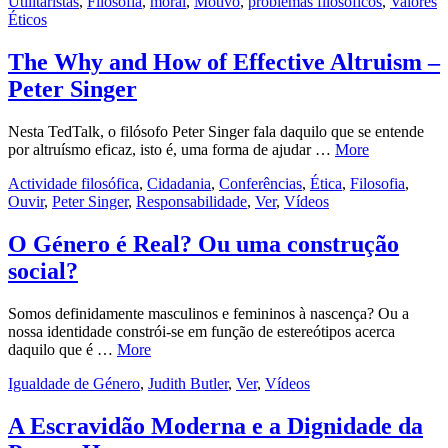
Utilitaristas
,
Filosofia
,
moral
,
Motivo
,
problemas filosóficos
,
Valores
Éticos
The Why and How of Effective Altruism –
Peter Singer
Nesta TedTalk, o filósofo Peter Singer fala daquilo que se entende
por altruísmo eficaz, isto é, uma forma de ajudar …
More
Actividade filosófica
,
Cidadania
,
Conferências
,
Ética
,
Filosofia
,
Ouvir
,
Peter Singer
,
Responsabilidade
,
Ver
,
Vídeos
O Género é Real? Ou uma construção
social?
Somos definidamente masculinos e femininos à nascença? Ou a
nossa identidade constrói-se em função de estereótipos acerca
daquilo que é …
More
Igualdade de Género
,
Judith Butler
,
Ver
,
Vídeos
A Escravidão Moderna e a Dignidade da