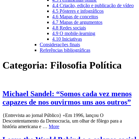
4.4 Criação, edição e publicação de vídeo
4.5 Pósteres e infográficos
4.6 Mapas de conceitos
4.7 Mapas de argumentos
4.8 Redes sociais
4.9 O mobile-learning
4.10 Iniciativas
Considerações finais
Referências bibliográficas
Categoria:
Filosofia Política
Michael Sandel: “Somos cada vez menos
capazes de nos ouvirmos uns aos outros”
{Entrevista ao jornal Público} «Em 1996, lançou O
Descontentamento da Democracia, um olhar de fôlego para a
história americana e …
More