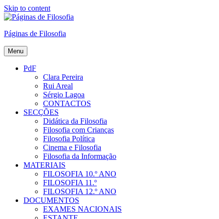
Skip to content
Páginas de Filosofia
Menu
PdF
Clara Pereira
Rui Areal
Sérgio Lagoa
CONTACTOS
SECÇÕES
Didática da Filosofia
Filosofia com Crianças
Filosofia Política
Cinema e Filosofia
Filosofia da Informação
MATERIAIS
FILOSOFIA 10.º ANO
FILOSOFIA 11.º
FILOSOFIA 12.º ANO
DOCUMENTOS
EXAMES NACIONAIS
ESTANTE