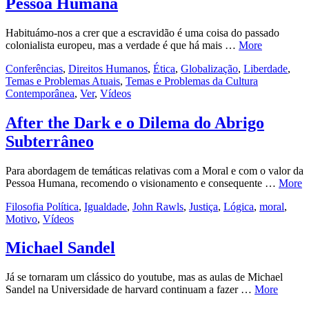
Pessoa Humana
Habituámo-nos a crer que a escravidão é uma coisa do passado
colonialista europeu, mas a verdade é que há mais …
More
Conferências
,
Direitos Humanos
,
Ética
,
Globalização
,
Liberdade
,
Temas e Problemas Atuais
,
Temas e Problemas da Cultura
Contemporânea
,
Ver
,
Vídeos
After the Dark e o Dilema do Abrigo
Subterrâneo
Para abordagem de temáticas relativas com a Moral e com o valor da
Pessoa Humana, recomendo o visionamento e consequente …
More
Filosofia Política
,
Igualdade
,
John Rawls
,
Justiça
,
Lógica
,
moral
,
Motivo
,
Vídeos
Michael Sandel
Já se tornaram um clássico do youtube, mas as aulas de Michael
Sandel na Universidade de harvard continuam a fazer …
More