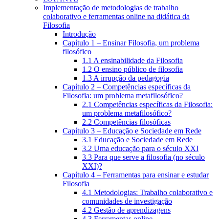
Implementação de metodologias de trabalho
colaborativo e ferramentas online na didática da
Filosofia
Introdução
Capítulo 1 – Ensinar Filosofia, um problema
filosófico
1.1 A ensinabilidade da Filosofia
1.2 O ensino público de filosofia
1.3 A irrupção da pedagogia
Capítulo 2 – Competências específicas da
Filosofia: um problema metafilosófico?
2.1 Competências específicas da Filosofia:
um problema metafilosófico?
2.2 Competências filosóficas
Capítulo 3 – Educação e Sociedade em Rede
3.1 Educação e Sociedade em Rede
3.2 Uma educação para o século XXI
3.3 Para que serve a filosofia (no século
XXI)?
Capítulo 4 – Ferramentas para ensinar e estudar
Filosofia
4.1 Metodologias: Trabalho colaborativo e
comunidades de investigação
4.2 Gestão de aprendizagens
4.3 Ferramentas online