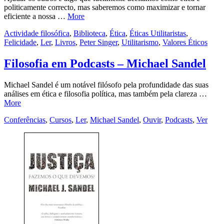
politicamente correcto, mas saberemos como maximizar e tornar
eficiente a nossa …
More
Actividade filosófica
,
Biblioteca
,
Ética
,
Éticas Utilitaristas
,
Felicidade
,
Ler
,
Livros
,
Peter Singer
,
Utilitarismo
,
Valores Éticos
Filosofia em Podcasts – Michael Sandel
Michael Sandel é um notável filósofo pela profundidade das suas
análises em ética e filosofia política, mas também pela clareza …
More
Conferências
,
Cursos
,
Ler
,
Michael Sandel
,
Ouvir
,
Podcasts
,
Ver