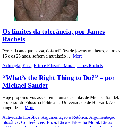
Os limites da tolerância, por James
Rachels
Por cada ano que passa, dois milhões de jovens mulheres, entre os
15 e os 25 anos, sofrem a mutilação …
More
Axiologia
,
Ética
,
Ética e Filosofia Moral
,
James Rachels
“What’s the Right Thing to Do?” – por
Michael Sander
Hoje propomo-vos assistirem a uma das aulas de Michael Sandel,
professor de Filosofia Política na Universidade de Harvard. Ao
longo de …
More
Actividade filosófica
,
Argumentação e Retórica
,
Argumentação
filosófica
,
Conferências
,
Ética
,
Ética e Filosofia Moral
,
Éticas