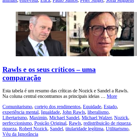
animais
,
entrevista
,
Ética
,
Paulo Santos
,
Peter Singer
,
Sofia Miguens
Rawls e os seus críticos – uma
comparação
Esta tabela é um resumo das críticas de Nozick e Sandel a Rawls.
Na coluna central encontramos as principais ideias …
More
Comunitarismo
,
cortejo dos rendimentos
,
Equidade
,
Estado
,
experiência mental
,
Igualdade
,
John Rawls
,
liberalismo
,
Libertarismo
,
Maximin
,
Michael Sandel
,
Michael Walzer
,
Nozick
,
perfeccionismo
,
Posição Original
,
Rawls
,
redistribuição de riqueza
,
riqueza
,
Robert Nozick
,
Sandel
,
titularidade legítima
,
Utilitarismo
,
Véu da Ignorância