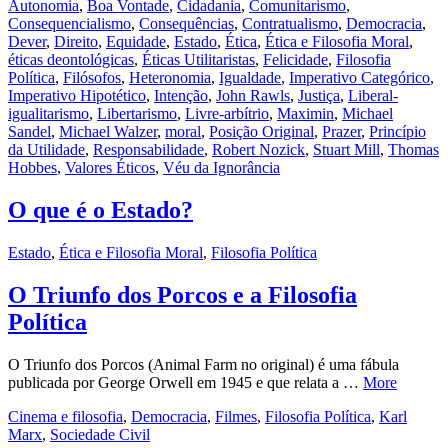
Autonomia
,
Boa Vontade
,
Cidadania
,
Comunitarismo
,
Consequencialismo
,
Consequências
,
Contratualismo
,
Democracia
,
Dever
,
Direito
,
Equidade
,
Estado
,
Ética
,
Ética e Filosofia Moral
,
éticas deontológicas
,
Éticas Utilitaristas
,
Felicidade
,
Filosofia
Política
,
Filósofos
,
Heteronomia
,
Igualdade
,
Imperativo Categórico
,
Imperativo Hipotético
,
Intenção
,
John Rawls
,
Justiça
,
Liberal-
igualitarismo
,
Libertarismo
,
Livre-arbítrio
,
Maximin
,
Michael
Sandel
,
Michael Walzer
,
moral
,
Posição Original
,
Prazer
,
Princípio
da Utilidade
,
Responsabilidade
,
Robert Nozick
,
Stuart Mill
,
Thomas
Hobbes
,
Valores Éticos
,
Véu da Ignorância
O que é o Estado?
Estado
,
Ética e Filosofia Moral
,
Filosofia Política
O Triunfo dos Porcos e a Filosofia
Política
O Triunfo dos Porcos (Animal Farm no original) é uma fábula
publicada por George Orwell em 1945 e que relata a …
More
Cinema e filosofia
,
Democracia
,
Filmes
,
Filosofia Política
,
Karl
Marx
,
Sociedade Civil