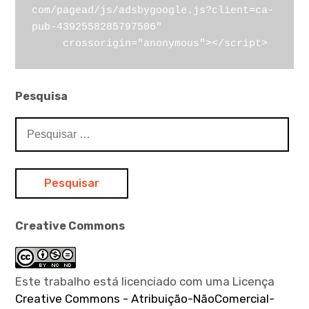
com/pagead/js/adsbygoogle.js?client=ca-
pub-4392558285797506"

expan
child
menu
     crossorigin="anonymous"></script>
Pesquisa
Pesquisar
por:
Creative Commons
Este trabalho está licenciado com uma Licença
Creative Commons - Atribuição-NãoComercial-