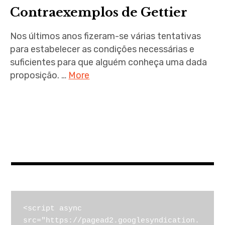
menu
Contraexemplos de Gettier
Nos últimos anos fizeram-se várias tentativas
para estabelecer as condições necessárias e
suficientes para que alguém conheça uma dada
expan
child
menu
proposição. …
More
expan
child
menu
expan
child
menu
<script async 
expan
child
menu
src="https://pagead2.googlesyndication.