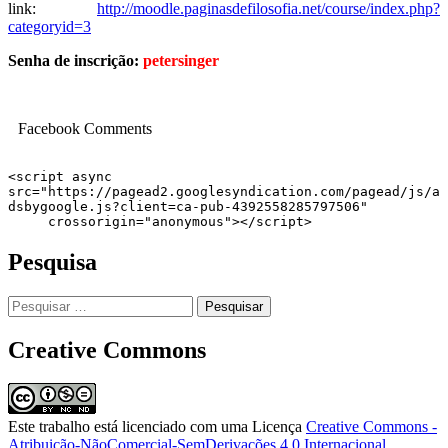
link:
http://moodle.paginasdefilosofia.net/course/index.php?
categoryid=3
Senha de inscrição:
petersinger
Facebook Comments
<script async 
src="https://pagead2.googlesyndication.com/pagead/js/a
dsbygoogle.js?client=ca-pub-4392558285797506"

     crossorigin="anonymous"></script>
Pesquisa
Pesquisar
por:
Creative Commons
Este trabalho está licenciado com uma Licença
Creative Commons -
Atribuição-NãoComercial-SemDerivações 4.0 Internacional
.