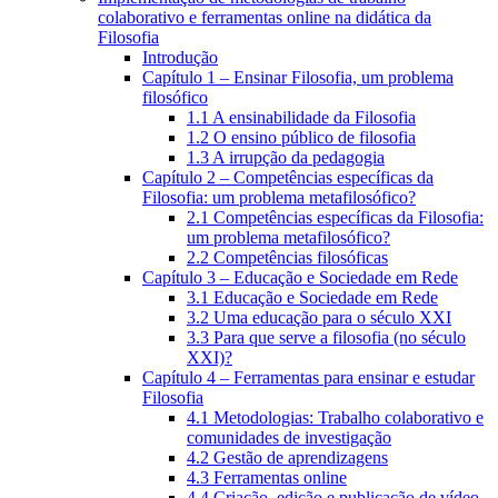
colaborativo e ferramentas online na didática da
Filosofia
Introdução
Capítulo 1 – Ensinar Filosofia, um problema
filosófico
1.1 A ensinabilidade da Filosofia
1.2 O ensino público de filosofia
1.3 A irrupção da pedagogia
Capítulo 2 – Competências específicas da
Filosofia: um problema metafilosófico?
2.1 Competências específicas da Filosofia:
um problema metafilosófico?
2.2 Competências filosóficas
Capítulo 3 – Educação e Sociedade em Rede
3.1 Educação e Sociedade em Rede
3.2 Uma educação para o século XXI
3.3 Para que serve a filosofia (no século
XXI)?
Capítulo 4 – Ferramentas para ensinar e estudar
Filosofia
4.1 Metodologias: Trabalho colaborativo e
comunidades de investigação
4.2 Gestão de aprendizagens
4.3 Ferramentas online
4.4 Criação, edição e publicação de vídeo