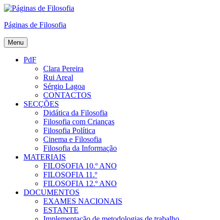
Skip
to
Páginas de Filosofia
content
Menu
PdF
Clara Pereira
Rui Areal
Sérgio Lagoa
CONTACTOS
SECÇÕES
Didática da Filosofia
Filosofia com Crianças
Filosofia Política
Cinema e Filosofia
Filosofia da Informação
MATERIAIS
FILOSOFIA 10.º ANO
FILOSOFIA 11.º
FILOSOFIA 12.º ANO
DOCUMENTOS
EXAMES NACIONAIS
ESTANTE
Implementação de metodologias de trabalho