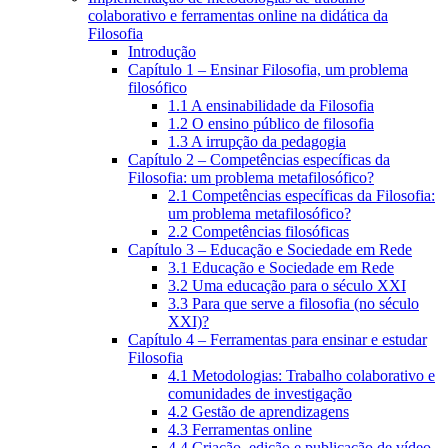
colaborativo e ferramentas online na didática da
Filosofia
Introdução
Capítulo 1 – Ensinar Filosofia, um problema
filosófico
1.1 A ensinabilidade da Filosofia
1.2 O ensino público de filosofia
1.3 A irrupção da pedagogia
Capítulo 2 – Competências específicas da
Filosofia: um problema metafilosófico?
2.1 Competências específicas da Filosofia:
um problema metafilosófico?
2.2 Competências filosóficas
Capítulo 3 – Educação e Sociedade em Rede
3.1 Educação e Sociedade em Rede
3.2 Uma educação para o século XXI
3.3 Para que serve a filosofia (no século
XXI)?
Capítulo 4 – Ferramentas para ensinar e estudar
Filosofia
4.1 Metodologias: Trabalho colaborativo e
comunidades de investigação
4.2 Gestão de aprendizagens
4.3 Ferramentas online
4.4 Criação, edição e publicação de vídeo