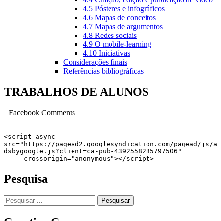
4.5 Pósteres e infográficos
4.6 Mapas de conceitos
4.7 Mapas de argumentos
4.8 Redes sociais
4.9 O mobile-learning
4.10 Iniciativas
Considerações finais
Referências bibliográficas
TRABALHOS DE ALUNOS
Facebook Comments
<script async 
src="https://pagead2.googlesyndication.com/pagead/js/a
dsbygoogle.js?client=ca-pub-4392558285797506"

     crossorigin="anonymous"></script>
Pesquisa
Pesquisar
por: