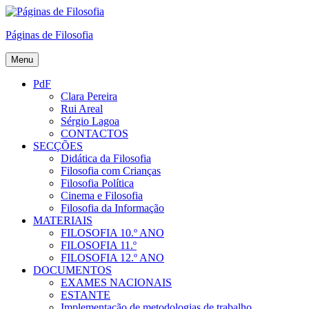
Skip
to
Páginas de Filosofia
content
Menu
PdF
Clara Pereira
Rui Areal
Sérgio Lagoa
CONTACTOS
SECÇÕES
Didática da Filosofia
Filosofia com Crianças
Filosofia Política
Cinema e Filosofia
Filosofia da Informação
MATERIAIS
FILOSOFIA 10.º ANO
FILOSOFIA 11.º
FILOSOFIA 12.º ANO
DOCUMENTOS
EXAMES NACIONAIS
ESTANTE
Implementação de metodologias de trabalho