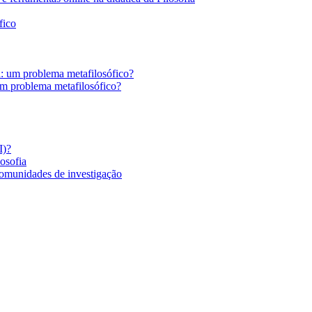
fico
a: um problema metafilosófico?
um problema metafilosófico?
I)?
losofia
comunidades de investigação