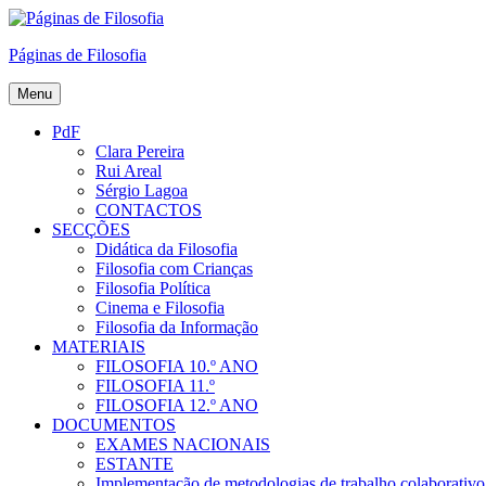
Skip
to
Páginas de Filosofia
content
Menu
PdF
Clara Pereira
Rui Areal
Sérgio Lagoa
CONTACTOS
SECÇÕES
Didática da Filosofia
Filosofia com Crianças
Filosofia Política
Cinema e Filosofia
Filosofia da Informação
MATERIAIS
FILOSOFIA 10.º ANO
FILOSOFIA 11.º
FILOSOFIA 12.º ANO
DOCUMENTOS
EXAMES NACIONAIS
ESTANTE
Implementação de metodologias de trabalho colaborativo e