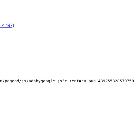
0 × 497)
m/pagead/js/adsbygoogle.js?client=ca-pub-439255828579750