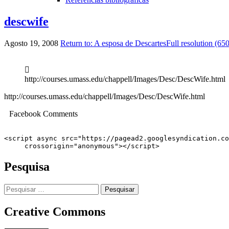
descwife
Agosto 19, 2008
Return to: A esposa de Descartes
Full resolution (65
Image
navigation
http://courses.umass.edu/chappell/Images/Desc/DescWife.html
http://courses.umass.edu/chappell/Images/Desc/DescWife.html
Facebook Comments
<script async src="https://pagead2.googlesyndication.co
     crossorigin="anonymous"></script>
Pesquisa
Pesquisar
por:
Creative Commons