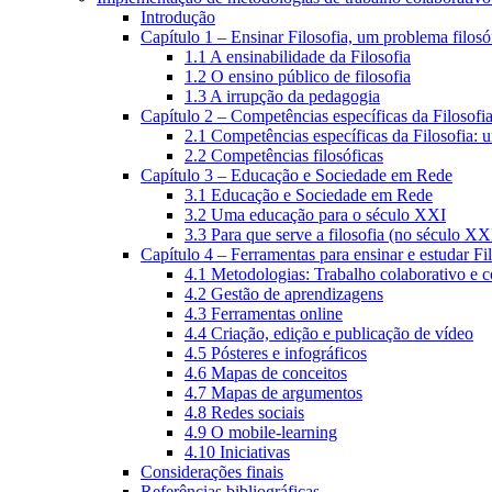
Introdução
Capítulo 1 – Ensinar Filosofia, um problema filosó
1.1 A ensinabilidade da Filosofia
1.2 O ensino público de filosofia
1.3 A irrupção da pedagogia
Capítulo 2 – Competências específicas da Filosofi
2.1 Competências específicas da Filosofia: 
2.2 Competências filosóficas
Capítulo 3 – Educação e Sociedade em Rede
3.1 Educação e Sociedade em Rede
3.2 Uma educação para o século XXI
3.3 Para que serve a filosofia (no século XX
Capítulo 4 – Ferramentas para ensinar e estudar Fi
4.1 Metodologias: Trabalho colaborativo e 
4.2 Gestão de aprendizagens
4.3 Ferramentas online
4.4 Criação, edição e publicação de vídeo
4.5 Pósteres e infográficos
4.6 Mapas de conceitos
4.7 Mapas de argumentos
4.8 Redes sociais
4.9 O mobile-learning
4.10 Iniciativas
Considerações finais
Referências bibliográficas