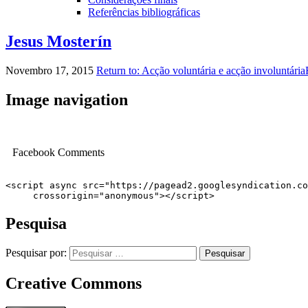
Referências bibliográficas
Jesus Mosterín
Novembro 17, 2015
Return to: Acção voluntária e acção involuntária
Image navigation
Facebook Comments
<script async src="https://pagead2.googlesyndication.co
     crossorigin="anonymous"></script>
Pesquisa
Pesquisar por:
Creative Commons