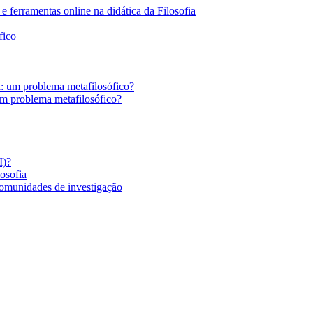
 ferramentas online na didática da Filosofia
fico
a: um problema metafilosófico?
um problema metafilosófico?
I)?
losofia
comunidades de investigação