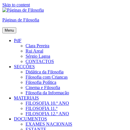
Skip to content
Páginas de Filosofia
Menu
PdF
Clara Pereira
Rui Areal
Sérgio Lagoa
CONTACTOS
SECÇÕES
Didática da Filosofia
Filosofia com Crianças
Filosofia Política
Cinema e Filosofia
Filosofia da Informação
MATERIAIS
FILOSOFIA 10.º ANO
FILOSOFIA 11.º
FILOSOFIA 12.º ANO
DOCUMENTOS
EXAMES NACIONAIS
ESTANTE