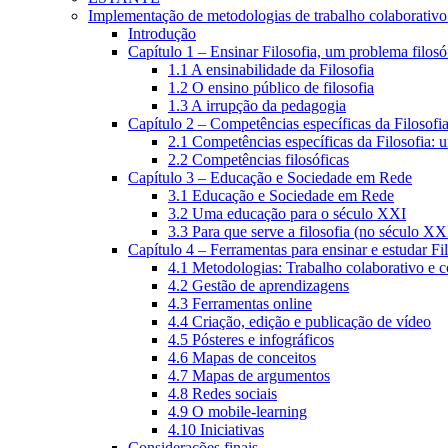
Implementação de metodologias de trabalho colaborativo e
Introdução
Capítulo 1 – Ensinar Filosofia, um problema filosó
1.1 A ensinabilidade da Filosofia
1.2 O ensino público de filosofia
1.3 A irrupção da pedagogia
Capítulo 2 – Competências específicas da Filosofi
2.1 Competências específicas da Filosofia: 
2.2 Competências filosóficas
Capítulo 3 – Educação e Sociedade em Rede
3.1 Educação e Sociedade em Rede
3.2 Uma educação para o século XXI
3.3 Para que serve a filosofia (no século XX
Capítulo 4 – Ferramentas para ensinar e estudar Fi
4.1 Metodologias: Trabalho colaborativo e 
4.2 Gestão de aprendizagens
4.3 Ferramentas online
4.4 Criação, edição e publicação de vídeo
4.5 Pósteres e infográficos
4.6 Mapas de conceitos
4.7 Mapas de argumentos
4.8 Redes sociais
4.9 O mobile-learning
4.10 Iniciativas
Considerações finais