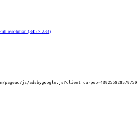
Full resolution (345 × 233)
m/pagead/js/adsbygoogle.js?client=ca-pub-439255828579750