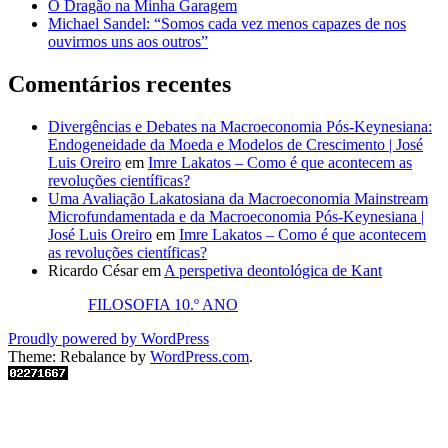
O Dragão na Minha Garagem
Michael Sandel: “Somos cada vez menos capazes de nos
ouvirmos uns aos outros”
Comentários recentes
Divergências e Debates na Macroeconomia Pós-Keynesiana:
Endogeneidade da Moeda e Modelos de Crescimento | José
Luis Oreiro
em
Imre Lakatos – Como é que acontecem as
revoluções científicas?
Uma Avaliação Lakatosiana da Macroeconomia Mainstream
Microfundamentada e da Macroeconomia Pós-Keynesiana |
José Luis Oreiro
em
Imre Lakatos – Como é que acontecem
as revoluções científicas?
Ricardo César
em
A perspetiva deontológica de Kant
FILOSOFIA 10.º ANO
Proudly powered by WordPress
Theme: Rebalance by
WordPress.com
.