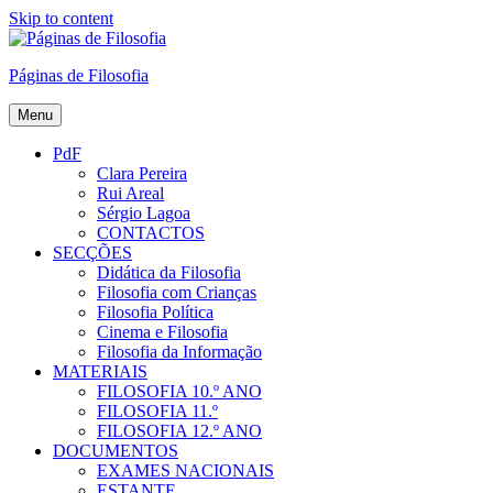
Skip to content
Páginas de Filosofia
Menu
PdF
Clara Pereira
Rui Areal
Sérgio Lagoa
CONTACTOS
SECÇÕES
Didática da Filosofia
Filosofia com Crianças
Filosofia Política
Cinema e Filosofia
Filosofia da Informação
MATERIAIS
FILOSOFIA 10.º ANO
FILOSOFIA 11.º
FILOSOFIA 12.º ANO
DOCUMENTOS
EXAMES NACIONAIS
ESTANTE