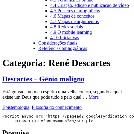
4.4 Criação, edição e publicação de vídeo
4.5 Pósteres e infográficos
4.6 Mapas de conceitos
4.7 Mapas de argumentos
4.8 Redes sociais
4.9 O mobile-learning
4.10 Iniciativas
Considerações finais
Referências bibliográficas
Categoria:
René Descartes
Descartes – Génio maligno
Está gravada no meu espírito uma velha crença, segundo a qual
existe um Deus que pode tudo e pelo qual …
More
Epistemologia
,
Filosofia do conhecimento
<script async src="https://pagead2.googlesyndication.co
     crossorigin="anonymous"></script>
Pesquisa