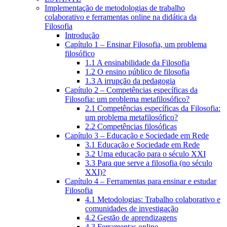
Implementação de metodologias de trabalho
colaborativo e ferramentas online na didática da
Filosofia
Introdução
Capítulo 1 – Ensinar Filosofia, um problema
filosófico
1.1 A ensinabilidade da Filosofia
1.2 O ensino público de filosofia
1.3 A irrupção da pedagogia
Capítulo 2 – Competências específicas da
Filosofia: um problema metafilosófico?
2.1 Competências específicas da Filosofia:
um problema metafilosófico?
2.2 Competências filosóficas
Capítulo 3 – Educação e Sociedade em Rede
3.1 Educação e Sociedade em Rede
3.2 Uma educação para o século XXI
3.3 Para que serve a filosofia (no século
XXI)?
Capítulo 4 – Ferramentas para ensinar e estudar
Filosofia
4.1 Metodologias: Trabalho colaborativo e
comunidades de investigação
4.2 Gestão de aprendizagens
4.3 Ferramentas online