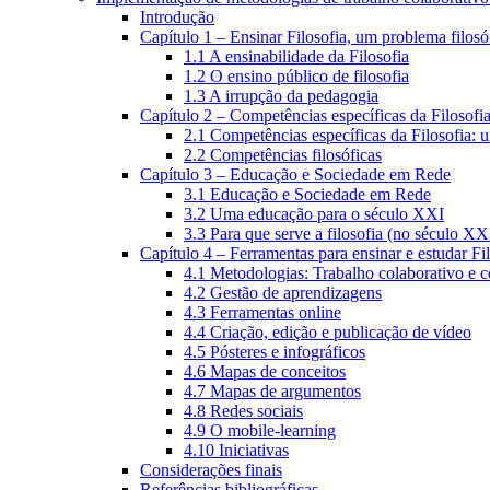
Introdução
Capítulo 1 – Ensinar Filosofia, um problema filosó
1.1 A ensinabilidade da Filosofia
1.2 O ensino público de filosofia
1.3 A irrupção da pedagogia
Capítulo 2 – Competências específicas da Filosofi
2.1 Competências específicas da Filosofia: 
2.2 Competências filosóficas
Capítulo 3 – Educação e Sociedade em Rede
3.1 Educação e Sociedade em Rede
3.2 Uma educação para o século XXI
3.3 Para que serve a filosofia (no século XX
Capítulo 4 – Ferramentas para ensinar e estudar Fi
4.1 Metodologias: Trabalho colaborativo e 
4.2 Gestão de aprendizagens
4.3 Ferramentas online
4.4 Criação, edição e publicação de vídeo
4.5 Pósteres e infográficos
4.6 Mapas de conceitos
4.7 Mapas de argumentos
4.8 Redes sociais
4.9 O mobile-learning
4.10 Iniciativas
Considerações finais
Referências bibliográficas