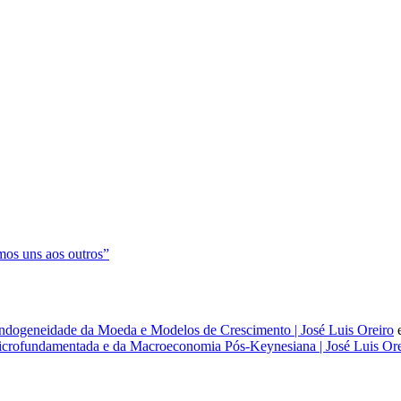
os uns aos outros”
dogeneidade da Moeda e Modelos de Crescimento | José Luis Oreiro
rofundamentada e da Macroeconomia Pós-Keynesiana | José Luis Ore