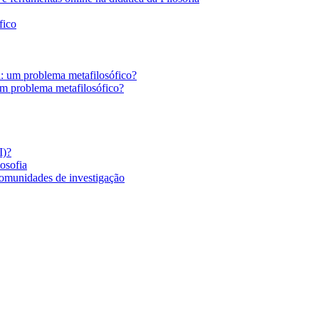
fico
a: um problema metafilosófico?
um problema metafilosófico?
I)?
losofia
comunidades de investigação