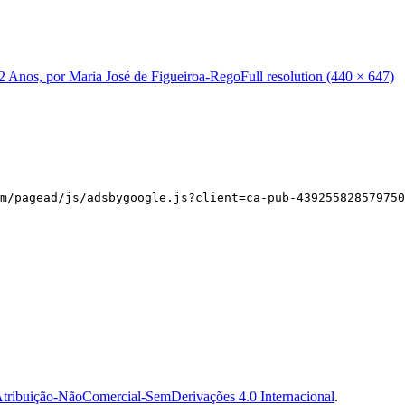
/12 Anos, por Maria José de Figueiroa-Rego
Full resolution (440 × 647)
m/pagead/js/adsbygoogle.js?client=ca-pub-439255828579750
tribuição-NãoComercial-SemDerivações 4.0 Internacional
.