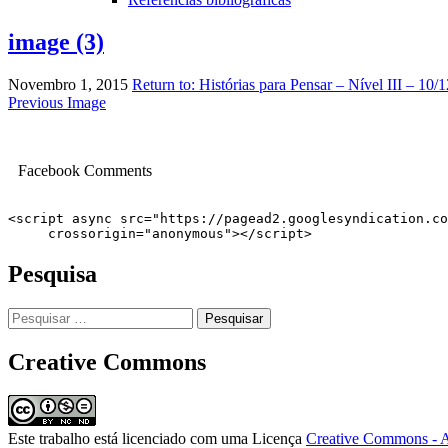
image (3)
Novembro 1, 2015
Return to: Histórias para Pensar – Nível III – 10
Image
Previous Image
navigation
Facebook Comments
<script async src="https://pagead2.googlesyndication.co
     crossorigin="anonymous"></script>
Pesquisa
Pesquisar
por:
Creative Commons
Este trabalho está licenciado com uma Licença
Creative Commons - A