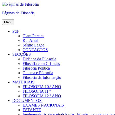
Skip
to
Páginas de Filosofia
content
Menu
PdF
Clara Pereira
Rui Areal
Sérgio Lagoa
CONTACTOS
SECÇÕES
Didática da Filosofia
Filosofia com Crianças
Filosofia Política
Cinema e Filosofia
Filosofia da Informação
MATERIAIS
FILOSOFIA 10.º ANO
FILOSOFIA 11.º
FILOSOFIA 12.º ANO
DOCUMENTOS
EXAMES NACIONAIS
ESTANTE
Implementação de metodologias de trabalho colaborativo e