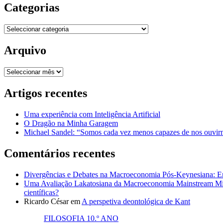
Categorias
Categorias
Arquivo
Arquivo
Artigos recentes
Uma experiência com Inteligência Artificial
O Dragão na Minha Garagem
Michael Sandel: “Somos cada vez menos capazes de nos ouvirm
Comentários recentes
Divergências e Debates na Macroeconomia Pós-Keynesiana: En
Uma Avaliação Lakatosiana da Macroeconomia Mainstream Mic
científicas?
Ricardo César
em
A perspetiva deontológica de Kant
FILOSOFIA 10.º ANO