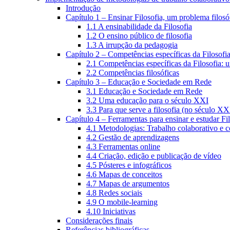
Introdução
Capítulo 1 – Ensinar Filosofia, um problema filosó
1.1 A ensinabilidade da Filosofia
1.2 O ensino público de filosofia
1.3 A irrupção da pedagogia
Capítulo 2 – Competências específicas da Filosofi
2.1 Competências específicas da Filosofia: 
2.2 Competências filosóficas
Capítulo 3 – Educação e Sociedade em Rede
3.1 Educação e Sociedade em Rede
3.2 Uma educação para o século XXI
3.3 Para que serve a filosofia (no século XX
Capítulo 4 – Ferramentas para ensinar e estudar Fi
4.1 Metodologias: Trabalho colaborativo e 
4.2 Gestão de aprendizagens
4.3 Ferramentas online
4.4 Criação, edição e publicação de vídeo
4.5 Pósteres e infográficos
4.6 Mapas de conceitos
4.7 Mapas de argumentos
4.8 Redes sociais
4.9 O mobile-learning
4.10 Iniciativas
Considerações finais
Referências bibliográficas