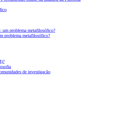
fico
a: um problema metafilosófico?
um problema metafilosófico?
I)?
losofia
comunidades de investigação