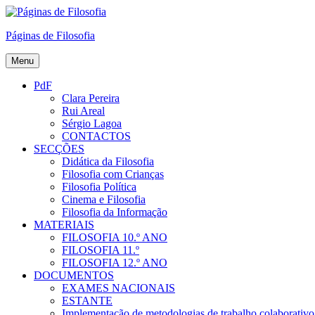
Skip
to
Páginas de Filosofia
content
Menu
PdF
Clara Pereira
Rui Areal
Sérgio Lagoa
CONTACTOS
SECÇÕES
Didática da Filosofia
Filosofia com Crianças
Filosofia Política
Cinema e Filosofia
Filosofia da Informação
MATERIAIS
FILOSOFIA 10.º ANO
FILOSOFIA 11.º
FILOSOFIA 12.º ANO
DOCUMENTOS
EXAMES NACIONAIS
ESTANTE
Implementação de metodologias de trabalho colaborativo e