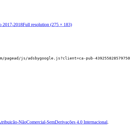
vo 2017-2018
Full resolution (275 × 183)
m/pagead/js/adsbygoogle.js?client=ca-pub-439255828579750
tribuição-NãoComercial-SemDerivações 4.0 Internacional
.