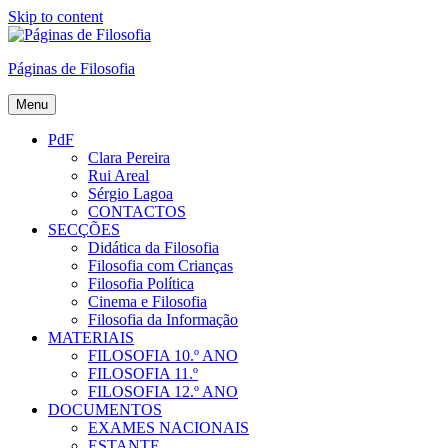
Skip to content
Páginas de Filosofia
Menu
PdF
Clara Pereira
Rui Areal
Sérgio Lagoa
CONTACTOS
SECÇÕES
Didática da Filosofia
Filosofia com Crianças
Filosofia Política
Cinema e Filosofia
Filosofia da Informação
MATERIAIS
FILOSOFIA 10.º ANO
FILOSOFIA 11.º
FILOSOFIA 12.º ANO
DOCUMENTOS
EXAMES NACIONAIS
ESTANTE