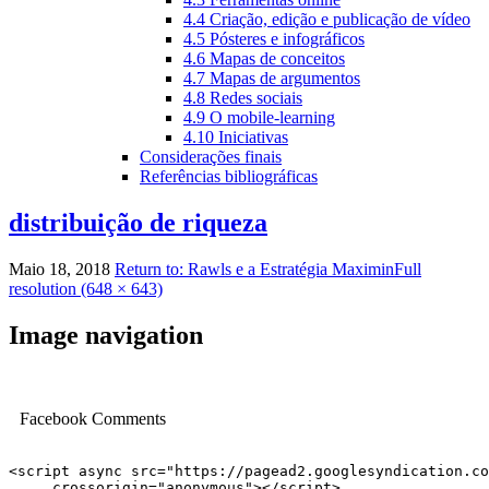
4.4 Criação, edição e publicação de vídeo
4.5 Pósteres e infográficos
4.6 Mapas de conceitos
4.7 Mapas de argumentos
4.8 Redes sociais
4.9 O mobile-learning
4.10 Iniciativas
Considerações finais
Referências bibliográficas
distribuição de riqueza
Maio 18, 2018
Return to: Rawls e a Estratégia Maximin
Full
resolution (648 × 643)
Image navigation
Facebook Comments
<script async src="https://pagead2.googlesyndication.co
     crossorigin="anonymous"></script>