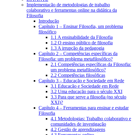
Implementação de metodologias de trabalho
colaborativo e ferramentas online na didática da
Filosofia
Introdução
Capítulo 1 – Ensinar Filosofia, um problema
filosófico
1.1 A ensinabilidade da Filosofia
1.2 O ensino público de filosofia
1.3 A irrupção da pedagogia
Capítulo 2 – Competências específicas da
Filosofia: um problema metafilosófico?
2.1 Competências específicas da Filosofia:
um problema metafilosófico?
2.2 Competências filosóficas
Capítulo 3 – Educação e Sociedade em Rede
3.1 Educação e Sociedade em Rede
3.2 Uma educação para o século XXI
3.3 Para que serve a filosofia (no século
XXI)?
Capítulo 4 – Ferramentas para ensinar e estudar
Filosofia
4.1 Metodologias: Trabalho colaborativo e
comunidades de investigação
4.2 Gestão de aprendizagens
4.3 Ferramentas online