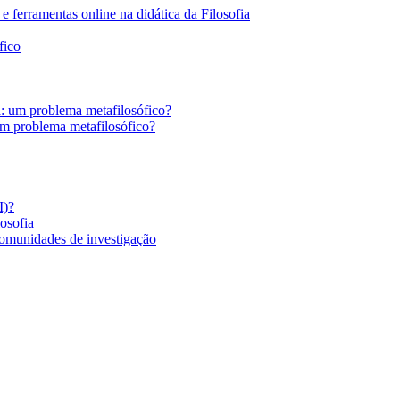
 ferramentas online na didática da Filosofia
fico
a: um problema metafilosófico?
um problema metafilosófico?
I)?
losofia
comunidades de investigação