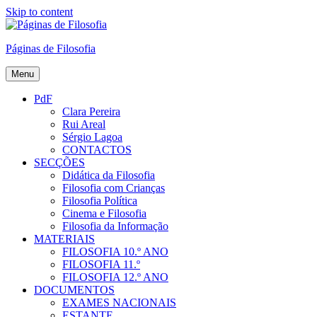
Skip to content
Páginas de Filosofia
Menu
PdF
Clara Pereira
Rui Areal
Sérgio Lagoa
CONTACTOS
SECÇÕES
Didática da Filosofia
Filosofia com Crianças
Filosofia Política
Cinema e Filosofia
Filosofia da Informação
MATERIAIS
FILOSOFIA 10.º ANO
FILOSOFIA 11.º
FILOSOFIA 12.º ANO
DOCUMENTOS
EXAMES NACIONAIS
ESTANTE