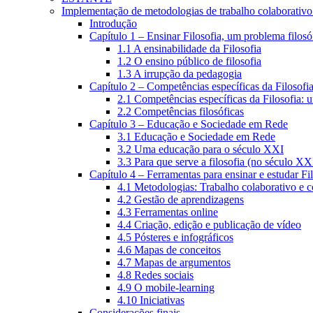
Implementação de metodologias de trabalho colaborativo e
Introdução
Capítulo 1 – Ensinar Filosofia, um problema filosó
1.1 A ensinabilidade da Filosofia
1.2 O ensino público de filosofia
1.3 A irrupção da pedagogia
Capítulo 2 – Competências específicas da Filosofi
2.1 Competências específicas da Filosofia: 
2.2 Competências filosóficas
Capítulo 3 – Educação e Sociedade em Rede
3.1 Educação e Sociedade em Rede
3.2 Uma educação para o século XXI
3.3 Para que serve a filosofia (no século XX
Capítulo 4 – Ferramentas para ensinar e estudar Fi
4.1 Metodologias: Trabalho colaborativo e 
4.2 Gestão de aprendizagens
4.3 Ferramentas online
4.4 Criação, edição e publicação de vídeo
4.5 Pósteres e infográficos
4.6 Mapas de conceitos
4.7 Mapas de argumentos
4.8 Redes sociais
4.9 O mobile-learning
4.10 Iniciativas
Considerações finais