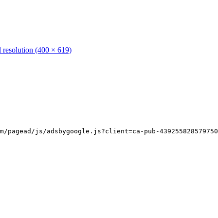
l resolution (400 × 619)
m/pagead/js/adsbygoogle.js?client=ca-pub-439255828579750