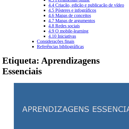
4.4 Criação, edição e publicação de vídeo
4.5 Pósteres e infográficos
4.6 Mapas de conceitos
4.7 Mapas de argumentos
4.8 Redes sociais
4.9 O mobile-learning
4.10 Iniciativas
Considerações finais
Referências bibliográficas
Etiqueta:
Aprendizagens
Essenciais