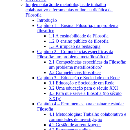
Implementação de metodologias de trabalho
colaborativo e ferramentas online na didática da
Filosofia
Introdução
Capítulo 1 – Ensinar Filosofia, um problema
filosófico
1.1 A ensinabilidade da Filosofia
1.2 O ensino público de filosofia
1.3 A irrupção da pedagogia
Capítulo 2 – Competências específicas da
Filosofia: um problema metafilosófico?
2.1 Competências específicas da Filosofia:
um problema metafilosófico?
2.2 Competências filosóficas
Capítulo 3 – Educação e Sociedade em Rede
3.1 Educação e Sociedade em Rede
3.2 Uma educação para o século XXI
3.3 Para que serve a filosofia (no século
XXI)?
Capítulo 4 – Ferramentas para ensinar e estudar
Filosofia
4.1 Metodologias: Trabalho colaborativo e
comunidades de investigação
4.2 Gestão de aprendizagens
4.3 Ferramentas online