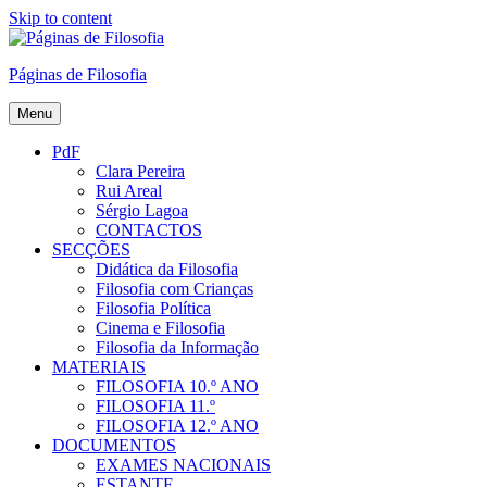
Skip to content
Páginas de Filosofia
Menu
PdF
Clara Pereira
Rui Areal
Sérgio Lagoa
CONTACTOS
SECÇÕES
Didática da Filosofia
Filosofia com Crianças
Filosofia Política
Cinema e Filosofia
Filosofia da Informação
MATERIAIS
FILOSOFIA 10.º ANO
FILOSOFIA 11.º
FILOSOFIA 12.º ANO
DOCUMENTOS
EXAMES NACIONAIS
ESTANTE