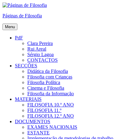
Skip
to
Páginas de Filosofia
content
Menu
PdF
Clara Pereira
Rui Areal
Sérgio Lagoa
CONTACTOS
SECÇÕES
Didática da Filosofia
Filosofia com Crianças
Filosofia Política
Cinema e Filosofia
Filosofia da Informação
MATERIAIS
FILOSOFIA 10.º ANO
FILOSOFIA 11.º
FILOSOFIA 12.º ANO
DOCUMENTOS
EXAMES NACIONAIS
ESTANTE
Implementação de metodologias de trabalho