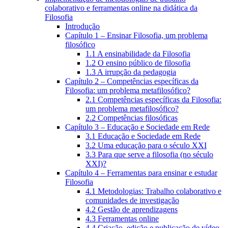
colaborativo e ferramentas online na didática da
Filosofia
Introdução
Capítulo 1 – Ensinar Filosofia, um problema
filosófico
1.1 A ensinabilidade da Filosofia
1.2 O ensino público de filosofia
1.3 A irrupção da pedagogia
Capítulo 2 – Competências específicas da
Filosofia: um problema metafilosófico?
2.1 Competências específicas da Filosofia:
um problema metafilosófico?
2.2 Competências filosóficas
Capítulo 3 – Educação e Sociedade em Rede
3.1 Educação e Sociedade em Rede
3.2 Uma educação para o século XXI
3.3 Para que serve a filosofia (no século
XXI)?
Capítulo 4 – Ferramentas para ensinar e estudar
Filosofia
4.1 Metodologias: Trabalho colaborativo e
comunidades de investigação
4.2 Gestão de aprendizagens
4.3 Ferramentas online
4.4 Criação, edição e publicação de vídeo