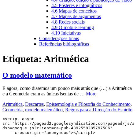
4.5 Pósteres e infográficos
4.6 Mapas de conceitos
4.7 Mapas de argumentos
4.8 Redes sociais
4.9 O mobile-learning
4.10 Iniciativas
Considerações finais
Referências bibliográficas
Etiqueta:
Aritmética
O modelo matemático
E agora, como dissemos um pouco mais atrás que (…) a Aritmética
e a Geometria eram as únicas isentas de …
More
Aritmética
,
Descartes
,
Epistemologia e Filosofia do Conhecimento
,
Geometria
,
modelo matemático
,
Regras para a Direcção do Espírito
<script async 
src="https://pagead2.googlesyndication.com/pagead/js/a
dsbygoogle.js?client=ca-pub-4392558285797506"

     crossorigin="anonymous"></script>