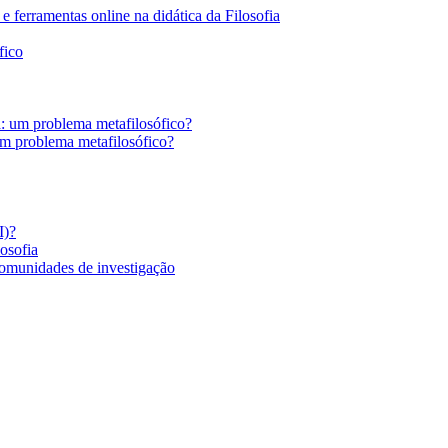
 ferramentas online na didática da Filosofia
fico
a: um problema metafilosófico?
um problema metafilosófico?
I)?
losofia
comunidades de investigação