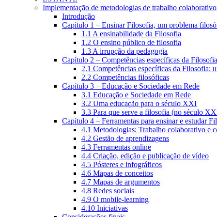
Implementação de metodologias de trabalho colaborativo e
Introdução
Capítulo 1 – Ensinar Filosofia, um problema filosó
1.1 A ensinabilidade da Filosofia
1.2 O ensino público de filosofia
1.3 A irrupção da pedagogia
Capítulo 2 – Competências específicas da Filosofi
2.1 Competências específicas da Filosofia: 
2.2 Competências filosóficas
Capítulo 3 – Educação e Sociedade em Rede
3.1 Educação e Sociedade em Rede
3.2 Uma educação para o século XXI
3.3 Para que serve a filosofia (no século XX
Capítulo 4 – Ferramentas para ensinar e estudar Fi
4.1 Metodologias: Trabalho colaborativo e 
4.2 Gestão de aprendizagens
4.3 Ferramentas online
4.4 Criação, edição e publicação de vídeo
4.5 Pósteres e infográficos
4.6 Mapas de conceitos
4.7 Mapas de argumentos
4.8 Redes sociais
4.9 O mobile-learning
4.10 Iniciativas
Considerações finais