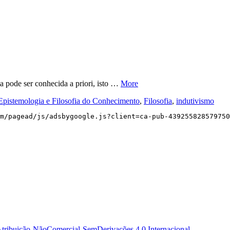
a pode ser conhecida a priori, isto …
More
Epistemologia e Filosofia do Conhecimento
,
Filosofia
,
indutivismo
m/pagead/js/adsbygoogle.js?client=ca-pub-439255828579750
tribuição-NãoComercial-SemDerivações 4.0 Internacional
.