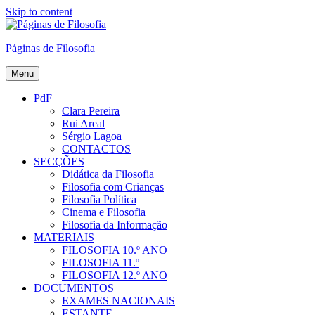
Skip to content
Páginas de Filosofia
Menu
PdF
Clara Pereira
Rui Areal
Sérgio Lagoa
CONTACTOS
SECÇÕES
Didática da Filosofia
Filosofia com Crianças
Filosofia Política
Cinema e Filosofia
Filosofia da Informação
MATERIAIS
FILOSOFIA 10.º ANO
FILOSOFIA 11.º
FILOSOFIA 12.º ANO
DOCUMENTOS
EXAMES NACIONAIS
ESTANTE