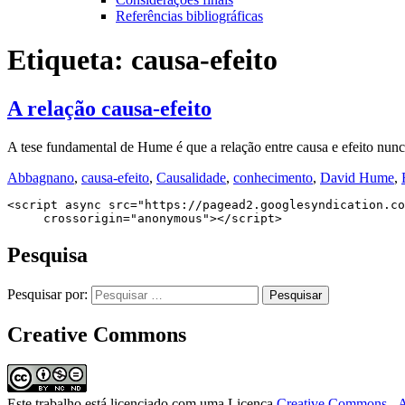
Referências bibliográficas
Etiqueta:
causa-efeito
A relação causa-efeito
A tese fundamental de Hume é que a relação entre causa e efeito nunc
Abbagnano
,
causa-efeito
,
Causalidade
,
conhecimento
,
David Hume
,
<script async src="https://pagead2.googlesyndication.co
     crossorigin="anonymous"></script>
Pesquisa
Pesquisar por:
Creative Commons
Este trabalho está licenciado com uma Licença
Creative Commons - A