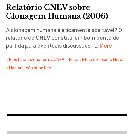
menu
Relatório CNEV sobre
Clonagem Humana (2006)
A clonagem humana é eticamente aceitável? O
relatório do CNEV constitui um bom ponto de
expan
child
menu
partida para eventuais discussões. …
More
Bioética
,
clonagem
,
CNEV
,
Éica
,
Ética e Filosofia Moral
,
Manipulação genética
expan
child
menu
expan
child
menu
expan
child
menu