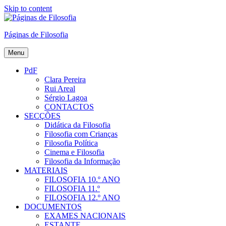
Skip to content
Páginas de Filosofia
Menu
PdF
Clara Pereira
Rui Areal
Sérgio Lagoa
CONTACTOS
SECÇÕES
Didática da Filosofia
Filosofia com Crianças
Filosofia Política
Cinema e Filosofia
Filosofia da Informação
MATERIAIS
FILOSOFIA 10.º ANO
FILOSOFIA 11.º
FILOSOFIA 12.º ANO
DOCUMENTOS
EXAMES NACIONAIS
ESTANTE