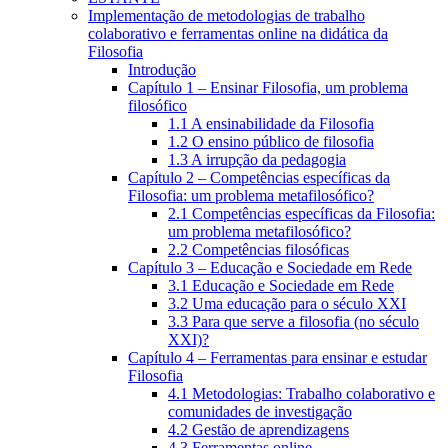
Implementação de metodologias de trabalho
colaborativo e ferramentas online na didática da
Filosofia
Introdução
Capítulo 1 – Ensinar Filosofia, um problema
filosófico
1.1 A ensinabilidade da Filosofia
1.2 O ensino público de filosofia
1.3 A irrupção da pedagogia
Capítulo 2 – Competências específicas da
Filosofia: um problema metafilosófico?
2.1 Competências específicas da Filosofia:
um problema metafilosófico?
2.2 Competências filosóficas
Capítulo 3 – Educação e Sociedade em Rede
3.1 Educação e Sociedade em Rede
3.2 Uma educação para o século XXI
3.3 Para que serve a filosofia (no século
XXI)?
Capítulo 4 – Ferramentas para ensinar e estudar
Filosofia
4.1 Metodologias: Trabalho colaborativo e
comunidades de investigação
4.2 Gestão de aprendizagens
4.3 Ferramentas online