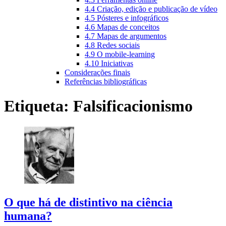
4.4 Criação, edição e publicação de vídeo
4.5 Pósteres e infográficos
4.6 Mapas de conceitos
4.7 Mapas de argumentos
4.8 Redes sociais
4.9 O mobile-learning
4.10 Iniciativas
Considerações finais
Referências bibliográficas
Etiqueta:
Falsificacionismo
O que há de distintivo na ciência
humana?