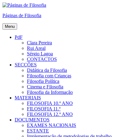
Skip
to
Páginas de Filosofia
content
Menu
PdF
Clara Pereira
Rui Areal
Sérgio Lagoa
CONTACTOS
SECÇÕES
Didática da Filosofia
Filosofia com Crianças
Filosofia Política
Cinema e Filosofia
Filosofia da Informação
MATERIAIS
FILOSOFIA 10.º ANO
FILOSOFIA 11.º
FILOSOFIA 12.º ANO
DOCUMENTOS
EXAMES NACIONAIS
ESTANTE
Implementação de metodologias de trabalho