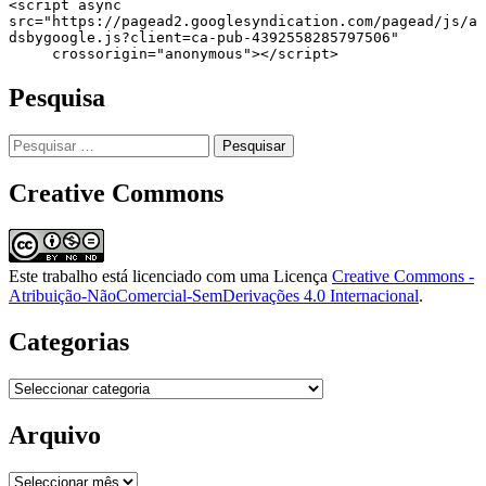
<script async 
src="https://pagead2.googlesyndication.com/pagead/js/a
dsbygoogle.js?client=ca-pub-4392558285797506"

     crossorigin="anonymous"></script>
Pesquisa
Pesquisar
por:
Creative Commons
Este trabalho está licenciado com uma Licença
Creative Commons -
Atribuição-NãoComercial-SemDerivações 4.0 Internacional
.
Categorias
Categorias
Arquivo
Arquivo