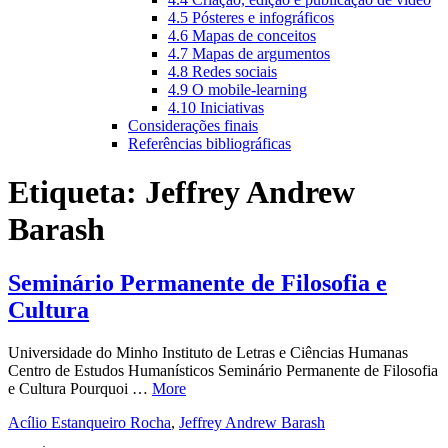
4.5 Pósteres e infográficos
4.6 Mapas de conceitos
4.7 Mapas de argumentos
4.8 Redes sociais
4.9 O mobile-learning
4.10 Iniciativas
Considerações finais
Referências bibliográficas
Etiqueta:
Jeffrey Andrew
Barash
Seminário Permanente de Filosofia e
Cultura
Universidade do Minho Instituto de Letras e Ciências Humanas
Centro de Estudos Humanísticos Seminário Permanente de Filosofia
e Cultura Pourquoi …
More
Acílio Estanqueiro Rocha
,
Jeffrey Andrew Barash