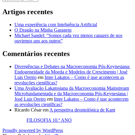
Artigos recentes
Uma experiência com Inteligência Artificial
O Dragão na Minha Garagem
Michael Sandel: “Somos cada vez menos capazes de nos
ouvirmos uns aos outros”
Comentários recentes
Divergências e Debates na Macroeconomia Pós-Keynesiana:
Endogeneidade da Moeda e Modelos de Crescimento | José
Luis Oreiro
em
Imre Lakatos – Como é que acontecem as
revoluções científicas?
Uma Avaliação Lakatosiana da Macroeconomia Mainstream
Microfundamentada e da Macroeconomia Pós-Keynesiana |
José Luis Oreiro
em
Imre Lakatos – Como é que acontecem
as revoluções científicas?
Ricardo César
em
A perspetiva deontológica de Kant
FILOSOFIA 10.º ANO
Proudly powered by WordPress