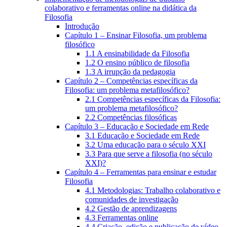
colaborativo e ferramentas online na didática da
Filosofia
Introdução
Capítulo 1 – Ensinar Filosofia, um problema
filosófico
1.1 A ensinabilidade da Filosofia
1.2 O ensino público de filosofia
1.3 A irrupção da pedagogia
Capítulo 2 – Competências específicas da
Filosofia: um problema metafilosófico?
2.1 Competências específicas da Filosofia:
um problema metafilosófico?
2.2 Competências filosóficas
Capítulo 3 – Educação e Sociedade em Rede
3.1 Educação e Sociedade em Rede
3.2 Uma educação para o século XXI
3.3 Para que serve a filosofia (no século
XXI)?
Capítulo 4 – Ferramentas para ensinar e estudar
Filosofia
4.1 Metodologias: Trabalho colaborativo e
comunidades de investigação
4.2 Gestão de aprendizagens
4.3 Ferramentas online
4.4 Criação, edição e publicação de vídeo