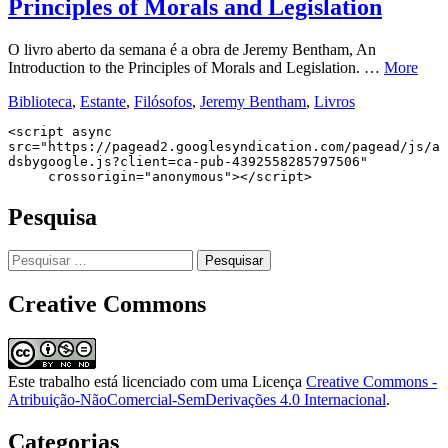
Principles of Morals and Legislation
O livro aberto da semana é a obra de Jeremy Bentham, An
Introduction to the Principles of Morals and Legislation. …
More
Biblioteca
,
Estante
,
Filósofos
,
Jeremy Bentham
,
Livros
<script async 
src="https://pagead2.googlesyndication.com/pagead/js/a
dsbygoogle.js?client=ca-pub-4392558285797506"

     crossorigin="anonymous"></script>
Pesquisa
Pesquisar
por:
Creative Commons
Este trabalho está licenciado com uma Licença
Creative Commons -
Atribuição-NãoComercial-SemDerivações 4.0 Internacional
.
Categorias