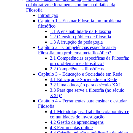
colaborativo e ferramentas online na didática da
Filosofia
Introdução
Capítulo 1 – Ensinar Filosofia, um problema
filosófico
1.1 A ensinabilidade da Filosofia
1.2 O ensino público de filosofia
1.3 A irrupção da pedagogia
Capítulo 2 – Competências específicas da
Filosofia: um problema metafilosófico?
2.1 Competências específicas da Filosofia:
um problema metafilosófico?
2.2 Competências filosóficas
Capítulo 3 – Educação e Sociedade em Rede
3.1 Educação e Sociedade em Rede
3.2 Uma educação para o século XXI
3.3 Para que serve a filosofia (no século
XXI)?
Capítulo 4 – Ferramentas para ensinar e estudar
Filosofia
4.1 Metodologias: Trabalho colaborativo e
comunidades de investigação
4.2 Gestão de aprendizagens
4.3 Ferramentas online
4.4 Criação, edição e publicação de vídeo