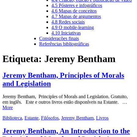
4.5 Pósteres e infográficos
4.6 Mapas de conceitos
4.7 Mapas de argumentos
4.8 Redes sociais
4.9 O mobile-learning
4.10 Iniciativas
Considerações finais
Referências bibliográficas
Etiqueta:
Jeremy Bentham
Jeremy Bentham, Principles of Morals
and Legislation
Jeremy Bentham, Principles of Morals and Legislation. Gratuito,
em inglês. Este e outros livros estão disponíveis na Estante. …
More
Biblioteca
,
Estante
,
Filósofos
,
Jeremy Bentham
,
Livros
Jeremy Bentham, An Introduction to the