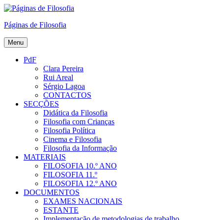
Skip
to
Páginas de Filosofia
content
Menu
PdF
Clara Pereira
Rui Areal
Sérgio Lagoa
CONTACTOS
SECÇÕES
Didática da Filosofia
Filosofia com Crianças
Filosofia Política
Cinema e Filosofia
Filosofia da Informação
MATERIAIS
FILOSOFIA 10.º ANO
FILOSOFIA 11.º
FILOSOFIA 12.º ANO
DOCUMENTOS
EXAMES NACIONAIS
ESTANTE
Implementação de metodologias de trabalho