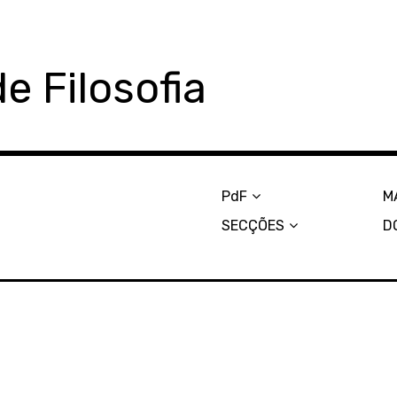
e Filosofia
PdF
M
SECÇÕES
D