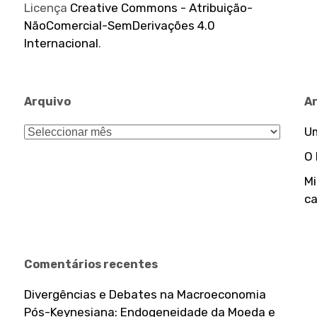
Licença
Creative Commons - Atribuição-
NãoComercial-SemDerivações 4.0
Internacional
.
Arquivo
A
Arquivo
Um
O
Mi
ca
Comentários recentes
Divergências e Debates na Macroeconomia
Pós-Keynesiana: Endogeneidade da Moeda e