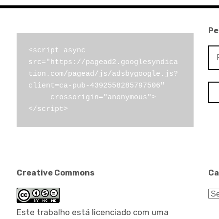
Pe
Pe
<script async 
src="https://pagead2.googlesyndica
por
tion.com/pagead/js/adsbygoogle.js?
client=ca-pub-4392558285797506"

     crossorigin="anonymous">
</script>
Creative Commons
Ca
Ca
Este trabalho está licenciado com uma