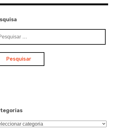
squisa
squisar
:
tegorias
tegorias