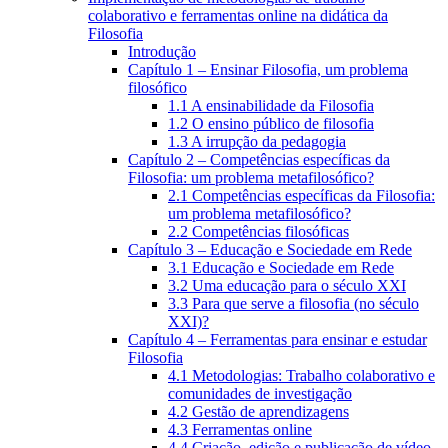
colaborativo e ferramentas online na didática da
Filosofia
Introdução
Capítulo 1 – Ensinar Filosofia, um problema
filosófico
1.1 A ensinabilidade da Filosofia
1.2 O ensino público de filosofia
1.3 A irrupção da pedagogia
Capítulo 2 – Competências específicas da
Filosofia: um problema metafilosófico?
2.1 Competências específicas da Filosofia:
um problema metafilosófico?
2.2 Competências filosóficas
Capítulo 3 – Educação e Sociedade em Rede
3.1 Educação e Sociedade em Rede
3.2 Uma educação para o século XXI
3.3 Para que serve a filosofia (no século
XXI)?
Capítulo 4 – Ferramentas para ensinar e estudar
Filosofia
4.1 Metodologias: Trabalho colaborativo e
comunidades de investigação
4.2 Gestão de aprendizagens
4.3 Ferramentas online
4.4 Criação, edição e publicação de vídeo