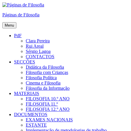
Skip
to
Páginas de Filosofia
content
Menu
PdF
Clara Pereira
Rui Areal
Sérgio Lagoa
CONTACTOS
SECÇÕES
Didática da Filosofia
Filosofia com Crianças
Filosofia Política
Cinema e Filosofia
Filosofia da Informação
MATERIAIS
FILOSOFIA 10.º ANO
FILOSOFIA 11.º
FILOSOFIA 12.º ANO
DOCUMENTOS
EXAMES NACIONAIS
ESTANTE
Implementação de metodologias de trabalho