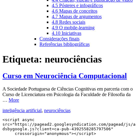
4.5 Pósteres e infográficos
4.6 Mapas de conceitos
4.7 Mapas de argumentos
4.8 Redes sociais
4.9 O mobile-learning
4.10 Iniciativas
Considerações finais
Referências bibliográficas
Etiqueta:
neurociências
Curso em Neurociência Computacional
A Sociedade Portuguesa de Ciências Cognitivas em parceria com o
Curso de Licenciatura em Psicologia da Faculdade de Filosofia da
…
More
inteligência artificial
,
neurociências
<script async 
src="https://pagead2.googlesyndication.com/pagead/js/a
dsbygoogle.js?client=ca-pub-4392558285797506"

     crossorigin="anonymous"></script>