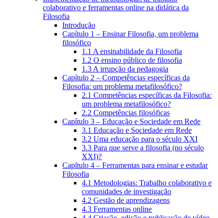
colaborativo e ferramentas online na didática da
Filosofia
Introdução
Capítulo 1 – Ensinar Filosofia, um problema
filosófico
1.1 A ensinabilidade da Filosofia
1.2 O ensino público de filosofia
1.3 A irrupção da pedagogia
Capítulo 2 – Competências específicas da
Filosofia: um problema metafilosófico?
2.1 Competências específicas da Filosofia:
um problema metafilosófico?
2.2 Competências filosóficas
Capítulo 3 – Educação e Sociedade em Rede
3.1 Educação e Sociedade em Rede
3.2 Uma educação para o século XXI
3.3 Para que serve a filosofia (no século
XXI)?
Capítulo 4 – Ferramentas para ensinar e estudar
Filosofia
4.1 Metodologias: Trabalho colaborativo e
comunidades de investigação
4.2 Gestão de aprendizagens
4.3 Ferramentas online
4.4 Criação, edição e publicação de vídeo