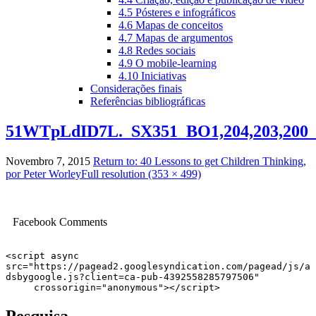
4.5 Pósteres e infográficos
4.6 Mapas de conceitos
4.7 Mapas de argumentos
4.8 Redes sociais
4.9 O mobile-learning
4.10 Iniciativas
Considerações finais
Referências bibliográficas
51WTpLdID7L._SX351_BO1,204,203,200
Novembro 7, 2015
Return to: 40 Lessons to get Children Thinking,
por Peter Worley
Full resolution (353 × 499)
Image
navigation
Facebook Comments
<script async 
src="https://pagead2.googlesyndication.com/pagead/js/a
dsbygoogle.js?client=ca-pub-4392558285797506"

     crossorigin="anonymous"></script>
Pesquisa