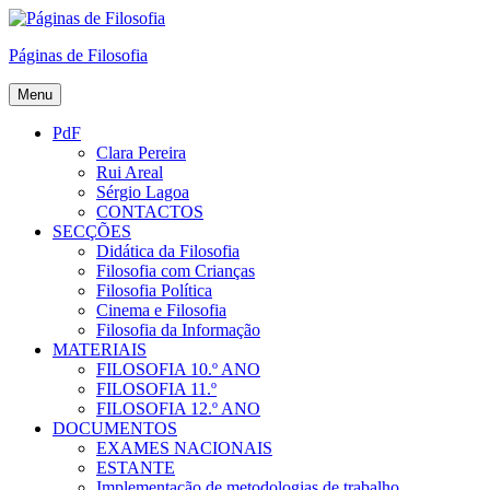
Skip
to
Páginas de Filosofia
content
Menu
PdF
Clara Pereira
Rui Areal
Sérgio Lagoa
CONTACTOS
SECÇÕES
Didática da Filosofia
Filosofia com Crianças
Filosofia Política
Cinema e Filosofia
Filosofia da Informação
MATERIAIS
FILOSOFIA 10.º ANO
FILOSOFIA 11.º
FILOSOFIA 12.º ANO
DOCUMENTOS
EXAMES NACIONAIS
ESTANTE
Implementação de metodologias de trabalho