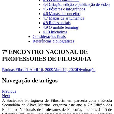
4.4 Criação, edição e publicação de vídeo
4.5 Pósteres e infográficos
4.6 Mapas de conceitos
4.7 Mapas de argumentos
4.8 Redes sociais
4.9 O mobile-learning
4.10 Iniciativas
Considerações finais
Referências bibliográficas
7º ENCONTRO NACIONAL DE
PROFESSORES DE FILOSOFIA
Páginas Filosofia
Abril 16, 2009
Abril 12, 2020
Divulgação
Navegação de artigos
Previous
Next
A Sociedade Portuguesa de Filosofia, em parceria com a Escola
Secundária de Alves Martins, organiza este ano a 7.ª Edição dos
Encontros Nacionais de Professores de Filosofia, nos dias 4 e 5 de