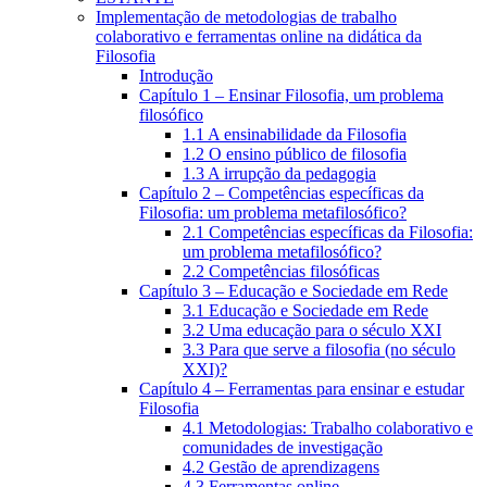
Implementação de metodologias de trabalho
colaborativo e ferramentas online na didática da
Filosofia
Introdução
Capítulo 1 – Ensinar Filosofia, um problema
filosófico
1.1 A ensinabilidade da Filosofia
1.2 O ensino público de filosofia
1.3 A irrupção da pedagogia
Capítulo 2 – Competências específicas da
Filosofia: um problema metafilosófico?
2.1 Competências específicas da Filosofia:
um problema metafilosófico?
2.2 Competências filosóficas
Capítulo 3 – Educação e Sociedade em Rede
3.1 Educação e Sociedade em Rede
3.2 Uma educação para o século XXI
3.3 Para que serve a filosofia (no século
XXI)?
Capítulo 4 – Ferramentas para ensinar e estudar
Filosofia
4.1 Metodologias: Trabalho colaborativo e
comunidades de investigação
4.2 Gestão de aprendizagens
4.3 Ferramentas online