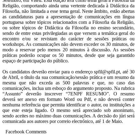
Setembro, em Viseu. Esta edição terá como tema geral a Filosofia da
Religião, comportando ainda uma vertente dedicada à Didáctica da
Filosofia, não limitada a esse tema geral. Neste âmbito, estão abertas
as candidaturas para a apresentação de comunicações em língua
portuguesa sobre tópicos relacionados com a Filosofia da Religião,
ou sobre tópicos de Didáctica da Filosofia no ensino secundário,
sendo de entre estas privilegiadas as que versem a temática geral do
encontro e/ou se revistam do carácter de sessões práticas ou
workshops. As comunicações não devem exceder os 30 minutos, de
modo a reservar pelo menos 20 minutos à discussão. As sessões
práticas poderão ocupar os 50 minutos, desde que seja garantido
espaço de participação do público.
Os candidatos deverão enviar para o endereço spfil@spfil.pt, até 30
de Abril, o título da sua comunicação/sessão prática e um resumo da
mesma que não exceda as 500 palavras e que, no caso das
comunicações, inclua um esboço do argumento proposto. Na rubrica
“Assunto” deverão inscrever “7ENPF RESUMO”. O resumo
deverá ser anexo em formato Word ou Pdf, e não deverá conter
nenhuma referência que permita identificar o autor, ou instituições a
que este esteja ligado. O mesmo será apreciado sob anonimato,
sendo aceites no máximo duas comunicações. A decisão do júri será
comunicada aos autores por correio electrónico, até 1 de Maio.
Facebook Comments