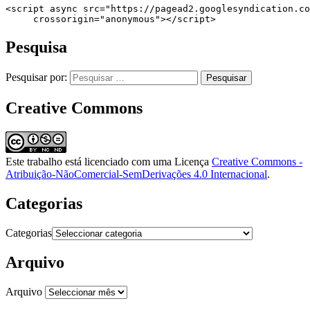
<script async src="https://pagead2.googlesyndication.co
     crossorigin="anonymous"></script>
Pesquisa
Pesquisar por:
Creative Commons
Este trabalho está licenciado com uma Licença
Creative Commons -
Atribuição-NãoComercial-SemDerivações 4.0 Internacional
.
Categorias
Categorias
Arquivo
Arquivo