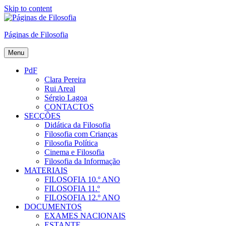
Skip to content
Páginas de Filosofia
Menu
PdF
Clara Pereira
Rui Areal
Sérgio Lagoa
CONTACTOS
SECÇÕES
Didática da Filosofia
Filosofia com Crianças
Filosofia Política
Cinema e Filosofia
Filosofia da Informação
MATERIAIS
FILOSOFIA 10.º ANO
FILOSOFIA 11.º
FILOSOFIA 12.º ANO
DOCUMENTOS
EXAMES NACIONAIS
ESTANTE