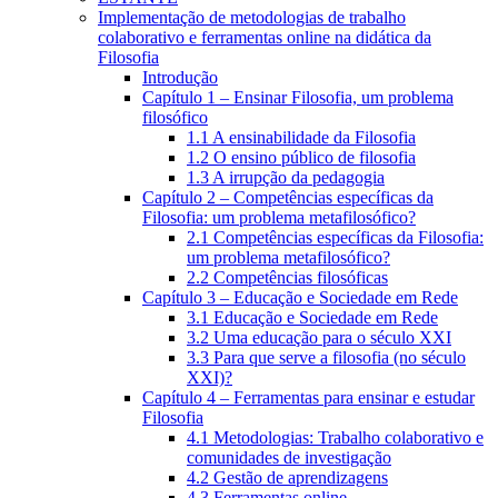
Implementação de metodologias de trabalho
colaborativo e ferramentas online na didática da
Filosofia
Introdução
Capítulo 1 – Ensinar Filosofia, um problema
filosófico
1.1 A ensinabilidade da Filosofia
1.2 O ensino público de filosofia
1.3 A irrupção da pedagogia
Capítulo 2 – Competências específicas da
Filosofia: um problema metafilosófico?
2.1 Competências específicas da Filosofia:
um problema metafilosófico?
2.2 Competências filosóficas
Capítulo 3 – Educação e Sociedade em Rede
3.1 Educação e Sociedade em Rede
3.2 Uma educação para o século XXI
3.3 Para que serve a filosofia (no século
XXI)?
Capítulo 4 – Ferramentas para ensinar e estudar
Filosofia
4.1 Metodologias: Trabalho colaborativo e
comunidades de investigação
4.2 Gestão de aprendizagens
4.3 Ferramentas online