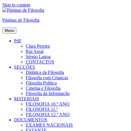
Skip to content
Páginas de Filosofia
Menu
PdF
Clara Pereira
Rui Areal
Sérgio Lagoa
CONTACTOS
SECÇÕES
Didática da Filosofia
Filosofia com Crianças
Filosofia Política
Cinema e Filosofia
Filosofia da Informação
MATERIAIS
FILOSOFIA 10.º ANO
FILOSOFIA 11.º
FILOSOFIA 12.º ANO
DOCUMENTOS
EXAMES NACIONAIS
ESTANTE