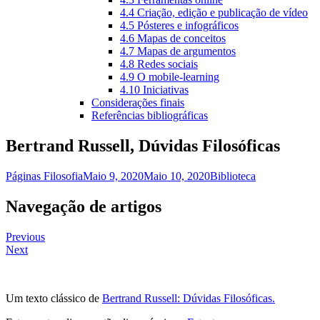
4.4 Criação, edição e publicação de vídeo
4.5 Pósteres e infográficos
4.6 Mapas de conceitos
4.7 Mapas de argumentos
4.8 Redes sociais
4.9 O mobile-learning
4.10 Iniciativas
Considerações finais
Referências bibliográficas
Bertrand Russell, Dúvidas Filosóficas
Páginas Filosofia
Maio 9, 2020
Maio 10, 2020
Biblioteca
Navegação de artigos
Previous
Next
Um texto clássico de
Bertrand Russell: Dúvidas Filosóficas.