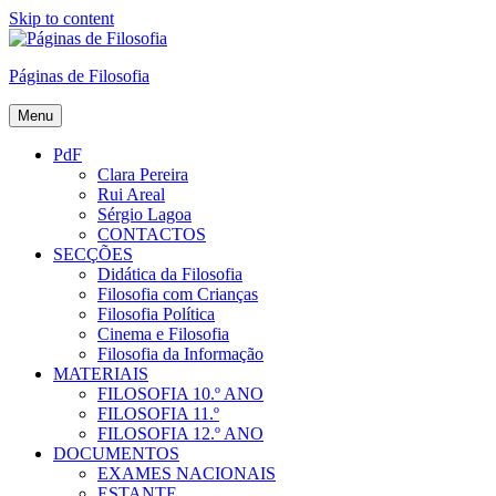
Skip to content
Páginas de Filosofia
Menu
PdF
Clara Pereira
Rui Areal
Sérgio Lagoa
CONTACTOS
SECÇÕES
Didática da Filosofia
Filosofia com Crianças
Filosofia Política
Cinema e Filosofia
Filosofia da Informação
MATERIAIS
FILOSOFIA 10.º ANO
FILOSOFIA 11.º
FILOSOFIA 12.º ANO
DOCUMENTOS
EXAMES NACIONAIS
ESTANTE