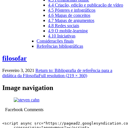
4.4 Criação, edição e publicação de vídeo
4.5 Pósteres e infográficos
4.6 Mapas de conceitos
4.7 Mapas de argumentos
4.8 Redes sociais
4.9 O mobile-learning
4.10 Iniciativas
Considerações finais
Referências bibliográficas
filosofar
Fevereiro 3, 2021
Return to: Bibliografia de referência para a
didática da Filosofia
Full resolution (219 × 360)
Image navigation
Facebook Comments
<script async src="https://pagead2.googlesyndication.co
     crossorigin="anonymous"></script>