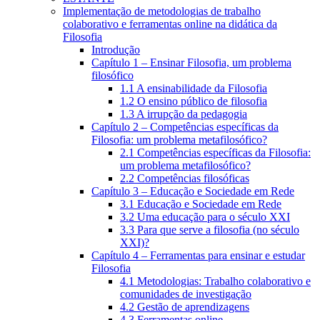
Implementação de metodologias de trabalho
colaborativo e ferramentas online na didática da
Filosofia
Introdução
Capítulo 1 – Ensinar Filosofia, um problema
filosófico
1.1 A ensinabilidade da Filosofia
1.2 O ensino público de filosofia
1.3 A irrupção da pedagogia
Capítulo 2 – Competências específicas da
Filosofia: um problema metafilosófico?
2.1 Competências específicas da Filosofia:
um problema metafilosófico?
2.2 Competências filosóficas
Capítulo 3 – Educação e Sociedade em Rede
3.1 Educação e Sociedade em Rede
3.2 Uma educação para o século XXI
3.3 Para que serve a filosofia (no século
XXI)?
Capítulo 4 – Ferramentas para ensinar e estudar
Filosofia
4.1 Metodologias: Trabalho colaborativo e
comunidades de investigação
4.2 Gestão de aprendizagens
4.3 Ferramentas online