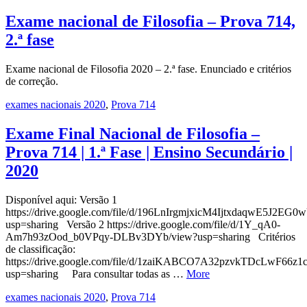
Exame nacional de Filosofia – Prova 714,
2.ª fase
Exame nacional de Filosofia 2020 – 2.ª fase. Enunciado e critérios
de correção.
exames nacionais 2020
,
Prova 714
Exame Final Nacional de Filosofia –
Prova 714 | 1.ª Fase | Ensino Secundário |
2020
Disponível aqui: Versão 1
https://drive.google.com/file/d/196LnIrgmjxicM4IjtxdaqwE5J2EG0
usp=sharing Versão 2 https://drive.google.com/file/d/1Y_qA0-
Am7h93zOod_b0VPqy-DLBv3DYb/view?usp=sharing Critérios
de classificação:
https://drive.google.com/file/d/1zaiKABCO7A32pzvkTDcLwF66z1
usp=sharing Para consultar todas as …
More
exames nacionais 2020
,
Prova 714