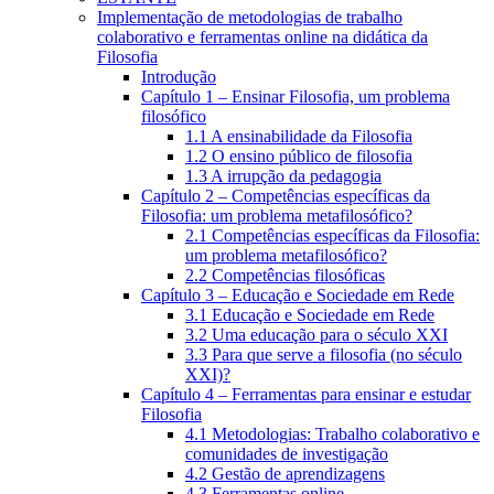
Implementação de metodologias de trabalho
colaborativo e ferramentas online na didática da
Filosofia
Introdução
Capítulo 1 – Ensinar Filosofia, um problema
filosófico
1.1 A ensinabilidade da Filosofia
1.2 O ensino público de filosofia
1.3 A irrupção da pedagogia
Capítulo 2 – Competências específicas da
Filosofia: um problema metafilosófico?
2.1 Competências específicas da Filosofia:
um problema metafilosófico?
2.2 Competências filosóficas
Capítulo 3 – Educação e Sociedade em Rede
3.1 Educação e Sociedade em Rede
3.2 Uma educação para o século XXI
3.3 Para que serve a filosofia (no século
XXI)?
Capítulo 4 – Ferramentas para ensinar e estudar
Filosofia
4.1 Metodologias: Trabalho colaborativo e
comunidades de investigação
4.2 Gestão de aprendizagens
4.3 Ferramentas online