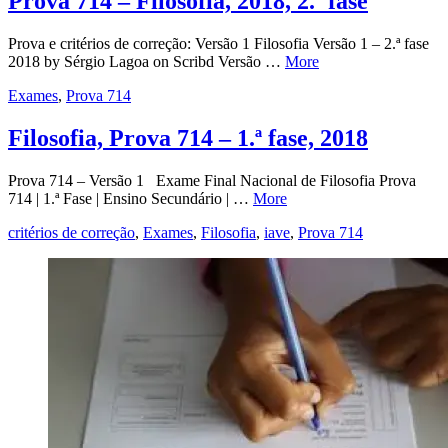
Prova 714 – Filosofia, 2018, 2.ª fase
Prova e critérios de correção: Versão 1 Filosofia Versão 1 – 2.ª fase
2018 by Sérgio Lagoa on Scribd Versão …
More
Exames
,
Prova 714
Filosofia, Prova 714 – 1.ª fase, 2018
Prova 714 – Versão 1 Exame Final Nacional de Filosofia Prova
714 | 1.ª Fase | Ensino Secundário | …
More
critérios de correção
,
Exames
,
Filosofia
,
iave
,
Prova 714