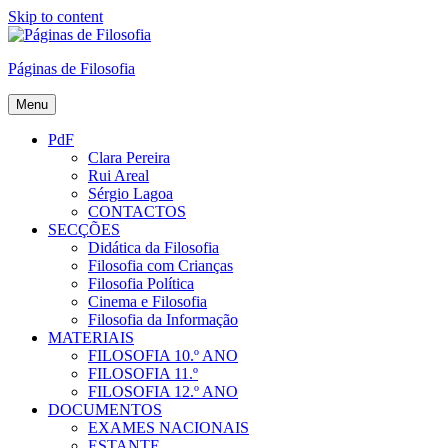
Skip to content
Páginas de Filosofia
Menu
PdF
Clara Pereira
Rui Areal
Sérgio Lagoa
CONTACTOS
SECÇÕES
Didática da Filosofia
Filosofia com Crianças
Filosofia Política
Cinema e Filosofia
Filosofia da Informação
MATERIAIS
FILOSOFIA 10.º ANO
FILOSOFIA 11.º
FILOSOFIA 12.º ANO
DOCUMENTOS
EXAMES NACIONAIS
ESTANTE