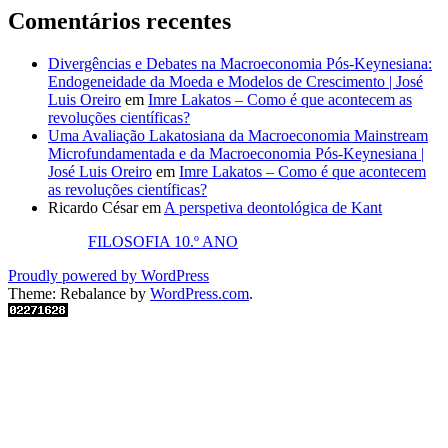
Comentários recentes
Divergências e Debates na Macroeconomia Pós-Keynesiana:
Endogeneidade da Moeda e Modelos de Crescimento | José
Luis Oreiro
em
Imre Lakatos – Como é que acontecem as
revoluções científicas?
Uma Avaliação Lakatosiana da Macroeconomia Mainstream
Microfundamentada e da Macroeconomia Pós-Keynesiana |
José Luis Oreiro
em
Imre Lakatos – Como é que acontecem
as revoluções científicas?
Ricardo César
em
A perspetiva deontológica de Kant
FILOSOFIA 10.º ANO
Proudly powered by WordPress
Theme: Rebalance by
WordPress.com
.