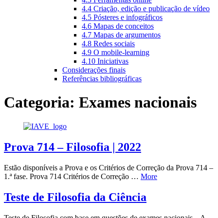
4.4 Criação, edição e publicação de vídeo
4.5 Pósteres e infográficos
4.6 Mapas de conceitos
4.7 Mapas de argumentos
4.8 Redes sociais
4.9 O mobile-learning
4.10 Iniciativas
Considerações finais
Referências bibliográficas
Categoria:
Exames nacionais
Prova 714 – Filosofia | 2022
Estão disponíveis a Prova e os Critérios de Correção da Prova 714 –
1.ª fase. Prova 714 Critérios de Correção …
More
Teste de Filosofia da Ciência
Teste de Filosofia com base em questões de exames nacionais. A