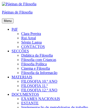
Skip
to
Páginas de Filosofia
content
Menu
PdF
Clara Pereira
Rui Areal
Sérgio Lagoa
CONTACTOS
SECÇÕES
Didática da Filosofia
Filosofia com Crianças
Filosofia Política
Cinema e Filosofia
Filosofia da Informação
MATERIAIS
FILOSOFIA 10.º ANO
FILOSOFIA 11.º
FILOSOFIA 12.º ANO
DOCUMENTOS
EXAMES NACIONAIS
ESTANTE
Implementação de metodologias de trabalho