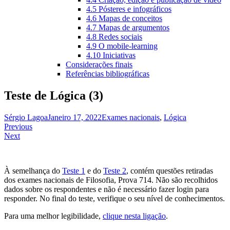
4.5 Pósteres e infográficos
4.6 Mapas de conceitos
4.7 Mapas de argumentos
4.8 Redes sociais
4.9 O mobile-learning
4.10 Iniciativas
Considerações finais
Referências bibliográficas
Teste de Lógica (3)
Sérgio Lagoa
Janeiro 17, 2022
Exames nacionais
,
Lógica
Navegação
Previous
Next
de
artigos
À semelhança do
Teste 1
e do
Teste 2
, contém questões retiradas
dos exames nacionais de Filosofia, Prova 714. Não são recolhidos
dados sobre os respondentes e não é necessário fazer login para
responder. No final do teste, verifique o seu nível de conhecimentos.
Para uma melhor legibilidade,
clique nesta ligação
.