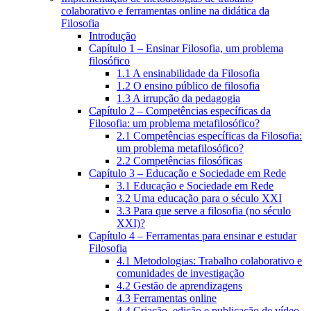
colaborativo e ferramentas online na didática da
Filosofia
Introdução
Capítulo 1 – Ensinar Filosofia, um problema
filosófico
1.1 A ensinabilidade da Filosofia
1.2 O ensino público de filosofia
1.3 A irrupção da pedagogia
Capítulo 2 – Competências específicas da
Filosofia: um problema metafilosófico?
2.1 Competências específicas da Filosofia:
um problema metafilosófico?
2.2 Competências filosóficas
Capítulo 3 – Educação e Sociedade em Rede
3.1 Educação e Sociedade em Rede
3.2 Uma educação para o século XXI
3.3 Para que serve a filosofia (no século
XXI)?
Capítulo 4 – Ferramentas para ensinar e estudar
Filosofia
4.1 Metodologias: Trabalho colaborativo e
comunidades de investigação
4.2 Gestão de aprendizagens
4.3 Ferramentas online
4.4 Criação, edição e publicação de vídeo