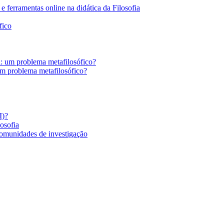
 ferramentas online na didática da Filosofia
fico
a: um problema metafilosófico?
um problema metafilosófico?
I)?
losofia
comunidades de investigação