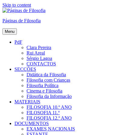
Skip to content
Páginas de Filosofia
Menu
PdF
Clara Pereira
Rui Areal
Sérgio Lagoa
CONTACTOS
SECÇÕES
Didática da Filosofia
Filosofia com Crianças
Filosofia Política
Cinema e Filosofia
Filosofia da Informação
MATERIAIS
FILOSOFIA 10.º ANO
FILOSOFIA 11.º
FILOSOFIA 12.º ANO
DOCUMENTOS
EXAMES NACIONAIS
ESTANTE