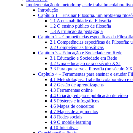
Implementação de metodologias de trabalho colaborativo e
Introdução
Capítulo 1 – Ensinar Filosofia, um problema filosó
1.1 A ensinabilidade da Filosofia
1.2 O ensino público de filosofia
1.3 A irrupção da pedagogia
Capítulo 2 – Competências específicas da Filosofi
2.1 Competências específicas da Filosofia: 
2.2 Competências filosóficas
Capítulo 3 – Educação e Sociedade em Rede
3.1 Educação e Sociedade em Rede
3.2 Uma educação para o século XXI
3.3 Para que serve a filosofia (no século XX
Capítulo 4 – Ferramentas para ensinar e estudar Fi
4.1 Metodologias: Trabalho colaborativo e 
4.2 Gestão de aprendizagens
4.3 Ferramentas online
4.4 Criação, edição e publicação de vídeo
4.5 Pósteres e infográficos
4.6 Mapas de conceitos
4.7 Mapas de argumentos
4.8 Redes sociais
4.9 O mobile-learning
4.10 Iniciativas
Considerações finais