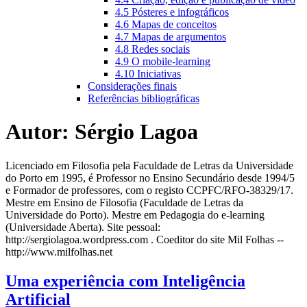
4.5 Pósteres e infográficos
4.6 Mapas de conceitos
4.7 Mapas de argumentos
4.8 Redes sociais
4.9 O mobile-learning
4.10 Iniciativas
Considerações finais
Referências bibliográficas
Autor:
Sérgio Lagoa
Licenciado em Filosofia pela Faculdade de Letras da Universidade
do Porto em 1995, é Professor no Ensino Secundário desde 1994/5
e Formador de professores, com o registo CCPFC/RFO-38329/17.
Mestre em Ensino de Filosofia (Faculdade de Letras da
Universidade do Porto). Mestre em Pedagogia do e-learning
(Universidade Aberta). Site pessoal:
http://sergiolagoa.wordpress.com . Coeditor do site Mil Folhas --
http://www.milfolhas.net
Uma experiência com Inteligência
Artificial