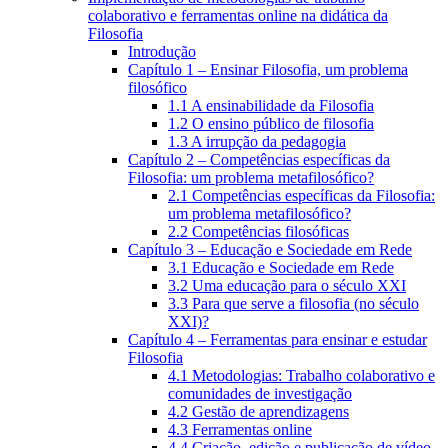
colaborativo e ferramentas online na didática da
Filosofia
Introdução
Capítulo 1 – Ensinar Filosofia, um problema
filosófico
1.1 A ensinabilidade da Filosofia
1.2 O ensino público de filosofia
1.3 A irrupção da pedagogia
Capítulo 2 – Competências específicas da
Filosofia: um problema metafilosófico?
2.1 Competências específicas da Filosofia:
um problema metafilosófico?
2.2 Competências filosóficas
Capítulo 3 – Educação e Sociedade em Rede
3.1 Educação e Sociedade em Rede
3.2 Uma educação para o século XXI
3.3 Para que serve a filosofia (no século
XXI)?
Capítulo 4 – Ferramentas para ensinar e estudar
Filosofia
4.1 Metodologias: Trabalho colaborativo e
comunidades de investigação
4.2 Gestão de aprendizagens
4.3 Ferramentas online
4.4 Criação, edição e publicação de vídeo