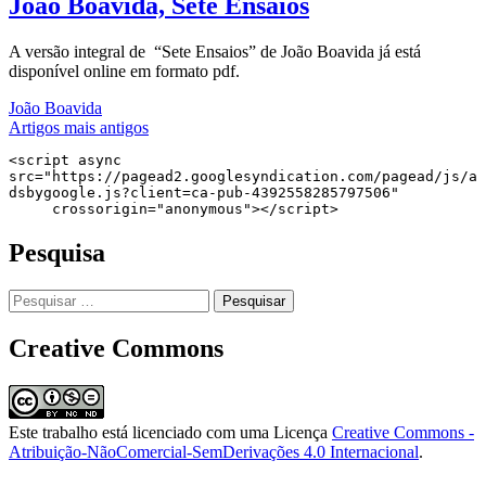
João Boavida, Sete Ensaios
A versão integral de “Sete Ensaios” de João Boavida já está
disponível online em formato pdf.
João Boavida
Navegação
Artigos mais antigos
de
<script async 
src="https://pagead2.googlesyndication.com/pagead/js/a
artigos
dsbygoogle.js?client=ca-pub-4392558285797506"

     crossorigin="anonymous"></script>
Pesquisa
Pesquisar
por:
Creative Commons
Este trabalho está licenciado com uma Licença
Creative Commons -
Atribuição-NãoComercial-SemDerivações 4.0 Internacional
.