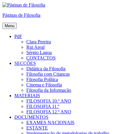
Skip
to
Páginas de Filosofia
content
Menu
PdF
Clara Pereira
Rui Areal
Sérgio Lagoa
CONTACTOS
SECÇÕES
Didática da Filosofia
Filosofia com Crianças
Filosofia Política
Cinema e Filosofia
Filosofia da Informação
MATERIAIS
FILOSOFIA 10.º ANO
FILOSOFIA 11.º
FILOSOFIA 12.º ANO
DOCUMENTOS
EXAMES NACIONAIS
ESTANTE
Implementação de metodologias de trabalho