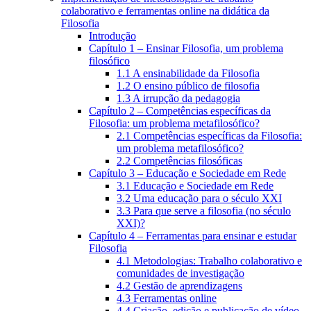
colaborativo e ferramentas online na didática da
Filosofia
Introdução
Capítulo 1 – Ensinar Filosofia, um problema
filosófico
1.1 A ensinabilidade da Filosofia
1.2 O ensino público de filosofia
1.3 A irrupção da pedagogia
Capítulo 2 – Competências específicas da
Filosofia: um problema metafilosófico?
2.1 Competências específicas da Filosofia:
um problema metafilosófico?
2.2 Competências filosóficas
Capítulo 3 – Educação e Sociedade em Rede
3.1 Educação e Sociedade em Rede
3.2 Uma educação para o século XXI
3.3 Para que serve a filosofia (no século
XXI)?
Capítulo 4 – Ferramentas para ensinar e estudar
Filosofia
4.1 Metodologias: Trabalho colaborativo e
comunidades de investigação
4.2 Gestão de aprendizagens
4.3 Ferramentas online
4.4 Criação, edição e publicação de vídeo