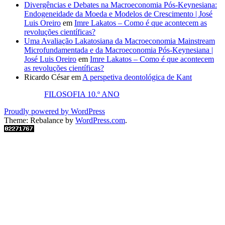
Divergências e Debates na Macroeconomia Pós-Keynesiana:
Endogeneidade da Moeda e Modelos de Crescimento | José
Luis Oreiro
em
Imre Lakatos – Como é que acontecem as
revoluções científicas?
Uma Avaliação Lakatosiana da Macroeconomia Mainstream
Microfundamentada e da Macroeconomia Pós-Keynesiana |
José Luis Oreiro
em
Imre Lakatos – Como é que acontecem
as revoluções científicas?
Ricardo César
em
A perspetiva deontológica de Kant
FILOSOFIA 10.º ANO
Proudly powered by WordPress
Theme: Rebalance by
WordPress.com
.