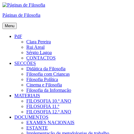
Skip
to
Páginas de Filosofia
content
Menu
PdF
Clara Pereira
Rui Areal
Sérgio Lagoa
CONTACTOS
SECÇÕES
Didática da Filosofia
Filosofia com Crianças
Filosofia Política
Cinema e Filosofia
Filosofia da Informação
MATERIAIS
FILOSOFIA 10.º ANO
FILOSOFIA 11.º
FILOSOFIA 12.º ANO
DOCUMENTOS
EXAMES NACIONAIS
ESTANTE
Implementação de metodologias de trabalho