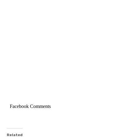
expan
child
menu
Facebook Comments
Related