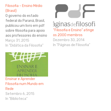
Filosofia – Ensino Médio
(Brasil)
O governo do estado
federal do Paraná, Brasil,
publicou um livro em pdf
“Filosofia e Ensino” atinge
sobre filosofia para apoio
os 2000 membros
aos professores do ensino
Dezembro 30, 2014
médio, equivalente ao
Março 31, 2015
In "Páginas de Filosofia"
ensino secundário
In "Didática da Filosofia"
português. O livro está
estruturado em tono de
seis grandes temas: Mito e
Filosofia, Teoria do
Conhecimento, Ética,
Filosofia Política, Filosofia
Ensinar e Aprender
da Ciência e…
Filosofia num Mundo em
Rede
Setembro 6, 2015
In "Biblioteca"