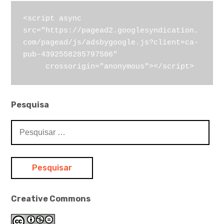
<script async 
src="https://pagead2.googlesyndication.
com/pagead/js/adsbygoogle.js?client=ca-
pub-4392558285797506"

     crossorigin="anonymous"></script>
Pesquisa
Pesquisar
por:
Creative Commons