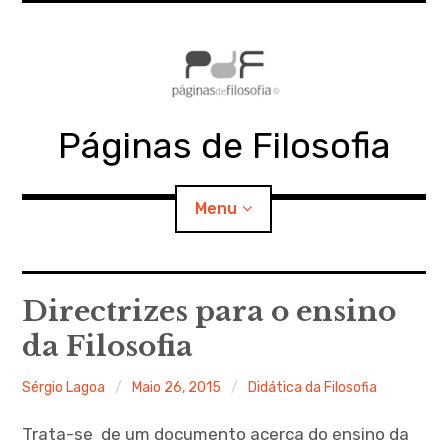
Skip
to
content
Páginas de Filosofia
Menu
expan
PdF
child
Directrizes para o ensino
menu
da Filosofia
expan
SECÇÕES
child
menu
Sérgio Lagoa
Maio 26, 2015
Didática da Filosofia
expan
MATERIAIS
child
menu
Trata-se de um documento acerca do ensino da
expan
DOCUMENTOS
child