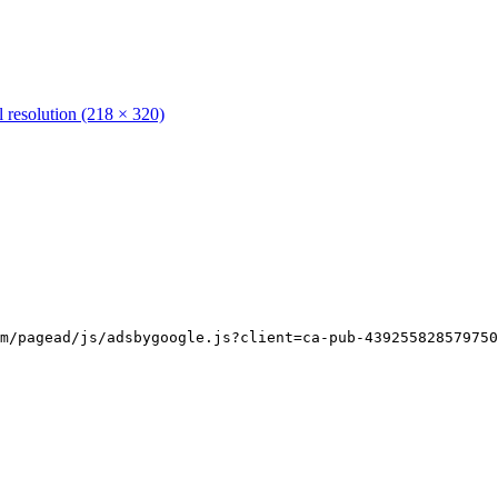
l resolution (218 × 320)
m/pagead/js/adsbygoogle.js?client=ca-pub-439255828579750