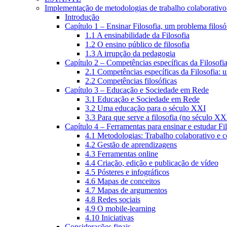
Implementação de metodologias de trabalho colaborativo e
Introdução
Capítulo 1 – Ensinar Filosofia, um problema filosó
1.1 A ensinabilidade da Filosofia
1.2 O ensino público de filosofia
1.3 A irrupção da pedagogia
Capítulo 2 – Competências específicas da Filosofi
2.1 Competências específicas da Filosofia: 
2.2 Competências filosóficas
Capítulo 3 – Educação e Sociedade em Rede
3.1 Educação e Sociedade em Rede
3.2 Uma educação para o século XXI
3.3 Para que serve a filosofia (no século XX
Capítulo 4 – Ferramentas para ensinar e estudar Fi
4.1 Metodologias: Trabalho colaborativo e 
4.2 Gestão de aprendizagens
4.3 Ferramentas online
4.4 Criação, edição e publicação de vídeo
4.5 Pósteres e infográficos
4.6 Mapas de conceitos
4.7 Mapas de argumentos
4.8 Redes sociais
4.9 O mobile-learning
4.10 Iniciativas
Considerações finais