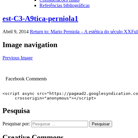
Referências bibliográficas
est-C3-A9tica-perniola1
Abril 9, 2014
Return to: Mario Perniola – A estética do século XX
Ful
Image navigation
Previous Image
Facebook Comments
<script async src="https://pagead2.googlesyndication.co
     crossorigin="anonymous"></script>
Pesquisa
Pesquisar por:
Creative Commons