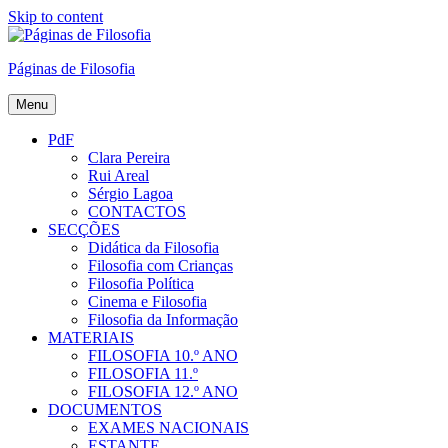
Skip to content
Páginas de Filosofia
Menu
PdF
Clara Pereira
Rui Areal
Sérgio Lagoa
CONTACTOS
SECÇÕES
Didática da Filosofia
Filosofia com Crianças
Filosofia Política
Cinema e Filosofia
Filosofia da Informação
MATERIAIS
FILOSOFIA 10.º ANO
FILOSOFIA 11.º
FILOSOFIA 12.º ANO
DOCUMENTOS
EXAMES NACIONAIS
ESTANTE