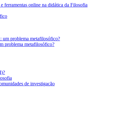
 ferramentas online na didática da Filosofia
fico
a: um problema metafilosófico?
um problema metafilosófico?
I)?
losofia
comunidades de investigação