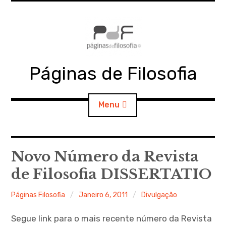
Skip
to
content
Páginas de Filosofia
Menu
PdF
Novo Número da Revista
de Filosofia DISSERTATIO
SECÇÕES
Páginas Filosofia
Janeiro 6, 2011
Divulgação
MATERIAIS
Segue link para o mais recente número da Revista
DOCUMENTOS