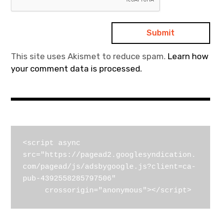
This site uses Akismet to reduce spam.
Learn how
your comment data is processed.
<script async 
src="https://pagead2.googlesyndication.
com/pagead/js/adsbygoogle.js?client=ca-
pub-4392558285797506"

     crossorigin="anonymous"></script>