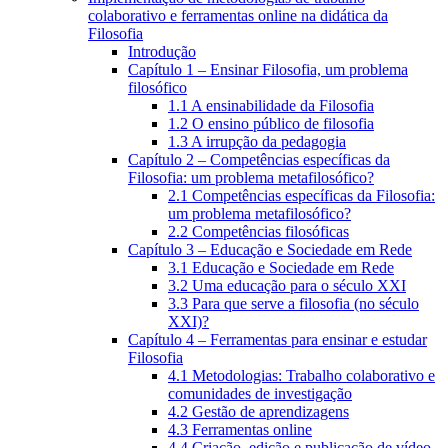
colaborativo e ferramentas online na didática da
Filosofia
Introdução
Capítulo 1 – Ensinar Filosofia, um problema
filosófico
1.1 A ensinabilidade da Filosofia
1.2 O ensino público de filosofia
1.3 A irrupção da pedagogia
Capítulo 2 – Competências específicas da
Filosofia: um problema metafilosófico?
2.1 Competências específicas da Filosofia:
um problema metafilosófico?
2.2 Competências filosóficas
Capítulo 3 – Educação e Sociedade em Rede
3.1 Educação e Sociedade em Rede
3.2 Uma educação para o século XXI
3.3 Para que serve a filosofia (no século
XXI)?
Capítulo 4 – Ferramentas para ensinar e estudar
Filosofia
4.1 Metodologias: Trabalho colaborativo e
comunidades de investigação
4.2 Gestão de aprendizagens
4.3 Ferramentas online
4.4 Criação, edição e publicação de vídeo