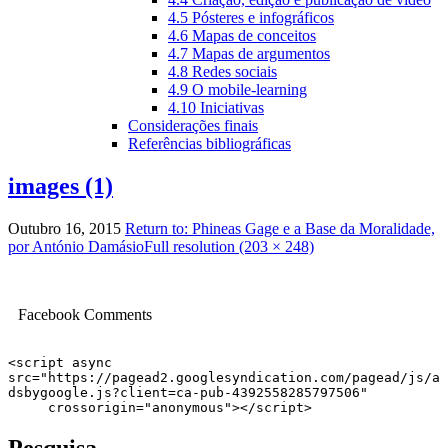
4.5 Pósteres e infográficos
4.6 Mapas de conceitos
4.7 Mapas de argumentos
4.8 Redes sociais
4.9 O mobile-learning
4.10 Iniciativas
Considerações finais
Referências bibliográficas
images (1)
Outubro 16, 2015
Return to: Phineas Gage e a Base da Moralidade,
por António Damásio
Full resolution (203 × 248)
Image
navigation
Facebook Comments
<script async 
src="https://pagead2.googlesyndication.com/pagead/js/a
dsbygoogle.js?client=ca-pub-4392558285797506"

     crossorigin="anonymous"></script>
Pesquisa