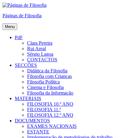
Skip
to
Páginas de Filosofia
content
Menu
PdF
Clara Pereira
Rui Areal
Sérgio Lagoa
CONTACTOS
SECÇÕES
Didática da Filosofia
Filosofia com Crianças
Filosofia Política
Cinema e Filosofia
Filosofia da Informação
MATERIAIS
FILOSOFIA 10.º ANO
FILOSOFIA 11.º
FILOSOFIA 12.º ANO
DOCUMENTOS
EXAMES NACIONAIS
ESTANTE
Implementação de metodologias de trabalho