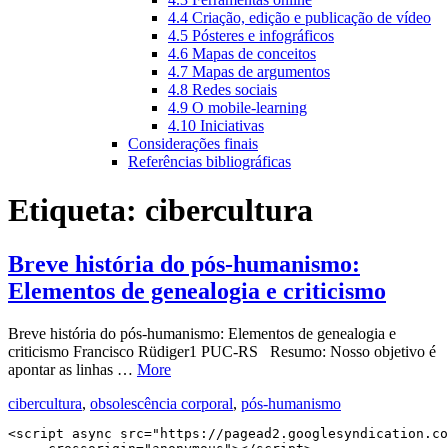
4.4 Criação, edição e publicação de vídeo
4.5 Pósteres e infográficos
4.6 Mapas de conceitos
4.7 Mapas de argumentos
4.8 Redes sociais
4.9 O mobile-learning
4.10 Iniciativas
Considerações finais
Referências bibliográficas
Etiqueta:
cibercultura
Breve história do pós-humanismo:
Elementos de genealogia e criticismo
Breve história do pós-humanismo: Elementos de genealogia e
criticismo Francisco Rüdiger1 PUC-RS Resumo: Nosso objetivo é
apontar as linhas …
More
cibercultura
,
obsolescência corporal
,
pós-humanismo
<script async src="https://pagead2.googlesyndication.co