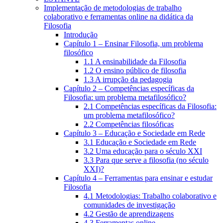
Implementação de metodologias de trabalho
colaborativo e ferramentas online na didática da
Filosofia
Introdução
Capítulo 1 – Ensinar Filosofia, um problema
filosófico
1.1 A ensinabilidade da Filosofia
1.2 O ensino público de filosofia
1.3 A irrupção da pedagogia
Capítulo 2 – Competências específicas da
Filosofia: um problema metafilosófico?
2.1 Competências específicas da Filosofia:
um problema metafilosófico?
2.2 Competências filosóficas
Capítulo 3 – Educação e Sociedade em Rede
3.1 Educação e Sociedade em Rede
3.2 Uma educação para o século XXI
3.3 Para que serve a filosofia (no século
XXI)?
Capítulo 4 – Ferramentas para ensinar e estudar
Filosofia
4.1 Metodologias: Trabalho colaborativo e
comunidades de investigação
4.2 Gestão de aprendizagens
4.3 Ferramentas online