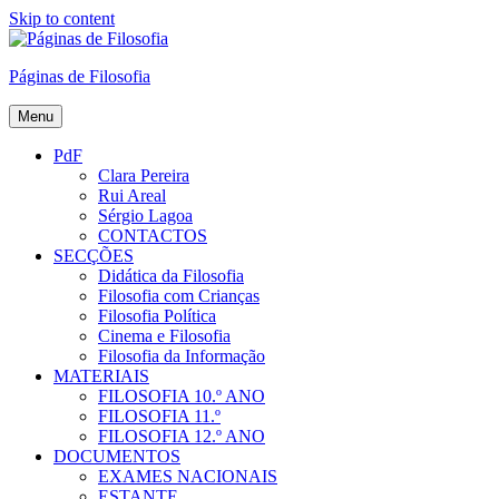
Skip to content
Páginas de Filosofia
Menu
PdF
Clara Pereira
Rui Areal
Sérgio Lagoa
CONTACTOS
SECÇÕES
Didática da Filosofia
Filosofia com Crianças
Filosofia Política
Cinema e Filosofia
Filosofia da Informação
MATERIAIS
FILOSOFIA 10.º ANO
FILOSOFIA 11.º
FILOSOFIA 12.º ANO
DOCUMENTOS
EXAMES NACIONAIS
ESTANTE