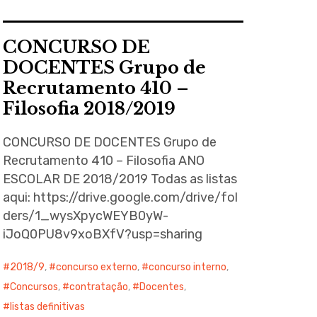
CONCURSO DE
DOCENTES Grupo de
Recrutamento 410 –
Filosofia 2018/2019
CONCURSO DE DOCENTES Grupo de
Recrutamento 410 – Filosofia ANO
ESCOLAR DE 2018/2019 Todas as listas
aqui: https://drive.google.com/drive/fol
ders/1_wysXpycWEYB0yW-
iJoQ0PU8v9xoBXfV?usp=sharing
2018/9
,
concurso externo
,
concurso interno
,
Concursos
,
contratação
,
Docentes
,
listas definitivas