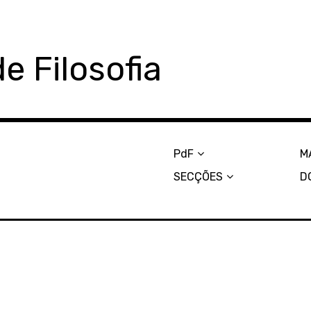
e Filosofia
PdF
M
SECÇÕES
D