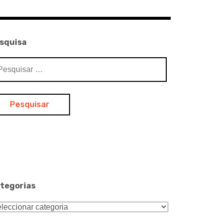
squisa
squisar
:
tegorias
tegorias