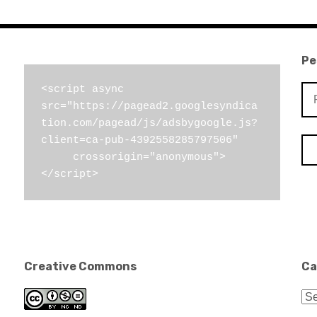
Pe
Pe
<script async 
src="https://pagead2.googlesyndica
por
tion.com/pagead/js/adsbygoogle.js?
client=ca-pub-4392558285797506"

     crossorigin="anonymous">
</script>
Creative Commons
Ca
Ca