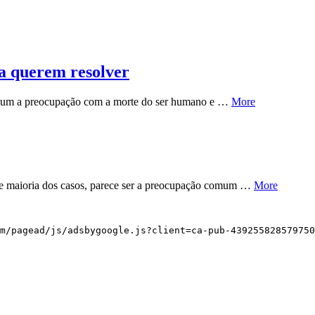
ia querem resolver
omum a preocupação com a morte do ser humano e …
More
e maioria dos casos, parece ser a preocupação comum …
More
m/pagead/js/adsbygoogle.js?client=ca-pub-439255828579750