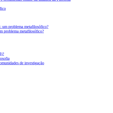
fico
a: um problema metafilosófico?
um problema metafilosófico?
I)?
losofia
comunidades de investigação