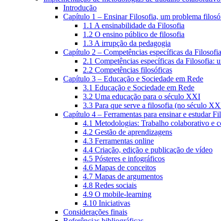
Introdução
Capítulo 1 – Ensinar Filosofia, um problema filosó
1.1 A ensinabilidade da Filosofia
1.2 O ensino público de filosofia
1.3 A irrupção da pedagogia
Capítulo 2 – Competências específicas da Filosofi
2.1 Competências específicas da Filosofia: 
2.2 Competências filosóficas
Capítulo 3 – Educação e Sociedade em Rede
3.1 Educação e Sociedade em Rede
3.2 Uma educação para o século XXI
3.3 Para que serve a filosofia (no século XX
Capítulo 4 – Ferramentas para ensinar e estudar Fi
4.1 Metodologias: Trabalho colaborativo e 
4.2 Gestão de aprendizagens
4.3 Ferramentas online
4.4 Criação, edição e publicação de vídeo
4.5 Pósteres e infográficos
4.6 Mapas de conceitos
4.7 Mapas de argumentos
4.8 Redes sociais
4.9 O mobile-learning
4.10 Iniciativas
Considerações finais
Referências bibliográficas