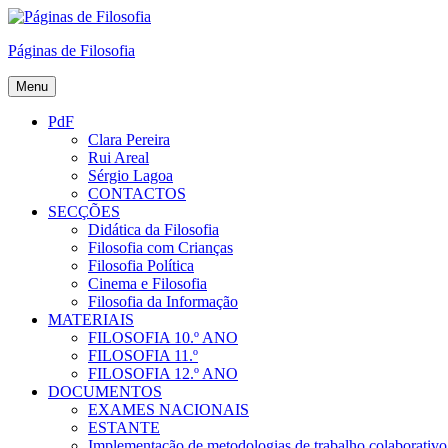
Skip
to
Páginas de Filosofia
content
Menu
PdF
Clara Pereira
Rui Areal
Sérgio Lagoa
CONTACTOS
SECÇÕES
Didática da Filosofia
Filosofia com Crianças
Filosofia Política
Cinema e Filosofia
Filosofia da Informação
MATERIAIS
FILOSOFIA 10.º ANO
FILOSOFIA 11.º
FILOSOFIA 12.º ANO
DOCUMENTOS
EXAMES NACIONAIS
ESTANTE
Implementação de metodologias de trabalho colaborativo e